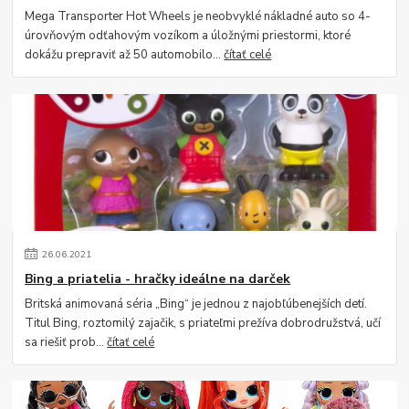
Mega Transporter Hot Wheels je neobvyklé nákladné auto so 4-
úrovňovým odťahovým vozíkom a úložnými priestormi, ktoré
dokážu prepraviť až 50 automobilo...
čítať celé
26
.
06
.
2021
Bing a priatelia - hračky ideálne na darček
Britská animovaná séria „Bing“ je jednou z najobľúbenejších detí.
Titul Bing, roztomilý zajačik, s priateľmi prežíva dobrodružstvá, učí
sa riešiť prob...
čítať celé