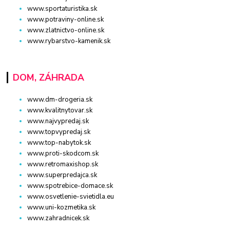
www.sportaturistika.sk
www.potraviny-online.sk
www.zlatnictvo-online.sk
www.rybarstvo-kamenik.sk
DOM, ZÁHRADA
www.dm-drogeria.sk
www.kvalitnytovar.sk
www.najvypredaj.sk
www.topvypredaj.sk
www.top-nabytok.sk
www.proti-skodcom.sk
www.retromaxishop.sk
www.superpredajca.sk
www.spotrebice-domace.sk
www.osvetlenie-svietidla.eu
www.uni-kozmetika.sk
www.zahradnicek.sk