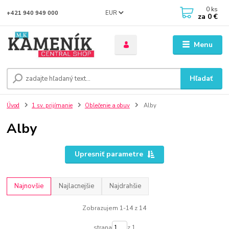
0
ks
EUR
+421 940 949 000
za
0 €
Menu
Hľadať
Úvod
1 sv. prijímanie
Oblečenie a obuv
Alby
Alby
Upresniť parametre
Najnovšie
Najlacnejšie
Najdrahšie
Zobrazujem 1-14 z 14
strana
z 1