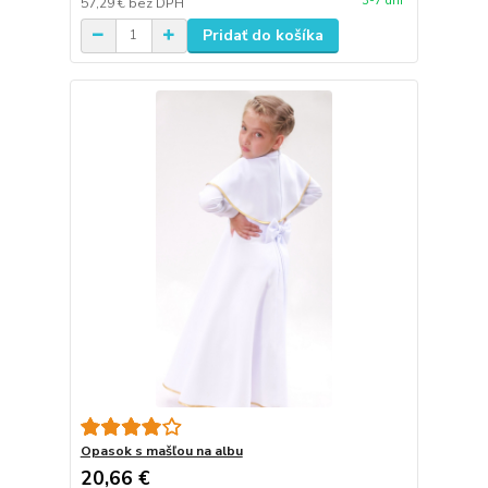
3-7 dní
57,29 €
bez DPH
Pridať do košíka
Opasok s mašľou na albu
20,66 €