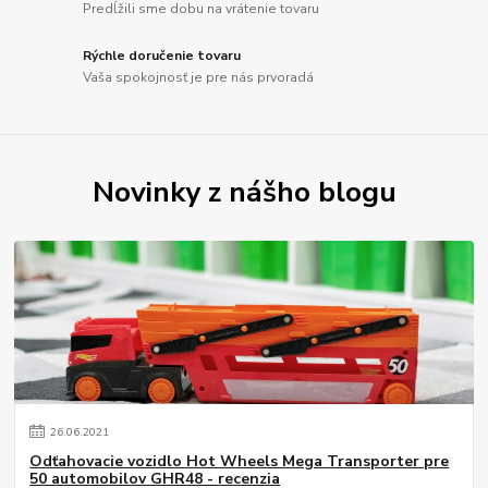
Predĺžili sme dobu na vrátenie tovaru
Rýchle doručenie tovaru
Vaša spokojnosť je pre nás prvoradá
Novinky z nášho blogu
26
.
06
.
2021
Odťahovacie vozidlo Hot Wheels Mega Transporter pre
50 automobilov GHR48 - recenzia