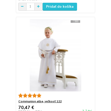
Pridať do košíka
Communion alba, veľkosť 122
70,47 €