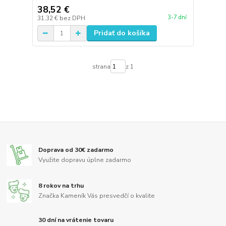
38,52 €
3-7 dní
31,32 €
bez DPH
Pridať do košíka
strana
z 1
Doprava od 30€ zadarmo
Využite dopravu úplne zadarmo
8 rokov na trhu
Značka Kameník Vás presvedčí o kvalite
30 dní na vrátenie tovaru