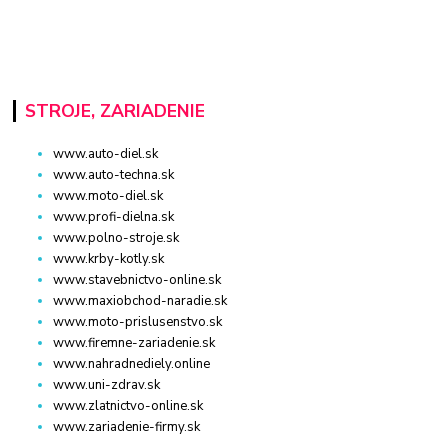
STROJE, ZARIADENIE
www.auto-diel.sk
www.auto-techna.sk
www.moto-diel.sk
www.profi-dielna.sk
www.polno-stroje.sk
www.krby-kotly.sk
www.stavebnictvo-online.sk
www.maxiobchod-naradie.sk
www.moto-prislusenstvo.sk
www.firemne-zariadenie.sk
www.nahradnediely.online
www.uni-zdrav.sk
www.zlatnictvo-online.sk
www.zariadenie-firmy.sk