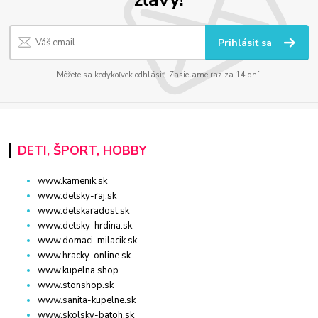
Prihlásiť sa
Môžete sa kedykoľvek odhlásiť. Zasielame raz za 14 dní.
DETI, ŠPORT, HOBBY
www.kamenik.sk
www.detsky-raj.sk
www.detskaradost.sk
www.detsky-hrdina.sk
www.domaci-milacik.sk
www.hracky-online.sk
www.kupelna.shop
www.stonshop.sk
www.sanita-kupelne.sk
www.skolsky-batoh.sk