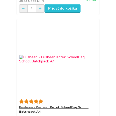
3-7 dní
36,33 €
bez DPH
Pridať do košíka
Pusheen - Pusheen Kotek SchoolBag School
Batchpack A4