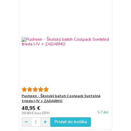
Pusheen - Školský batoh Coolpack Svetelná
trieda I-IV + ZADARMO
48,95 €
3-7 dní
39,80 €
bez DPH
Pridať do košíka