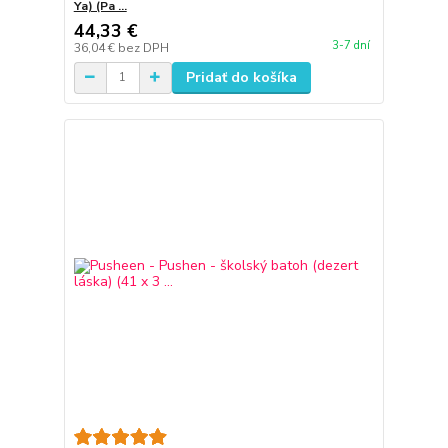
Ya) (Pa ...
44,33 €
3-7 dní
36,04 €
bez DPH
Pridať do košíka