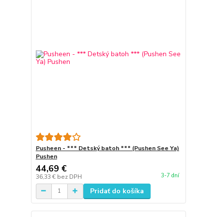
Pusheen - *** Detský batoh *** (Pushen See Ya)
Pushen
44,69 €
3-7 dní
36,33 €
bez DPH
Pridať do košíka