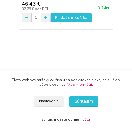
46,43 €
3-7 dní
37,75 €
bez DPH
Pridať do košíka
Tieto webové stránky využívajú na poskytovanie svojich služieb
súbory cookies.
Viac informácií
.
Súhlasím
Nastavenia
Súhlas môžete odmietnuť
tu
.
Pusheen - Pushen - School Batchpack (Pushen