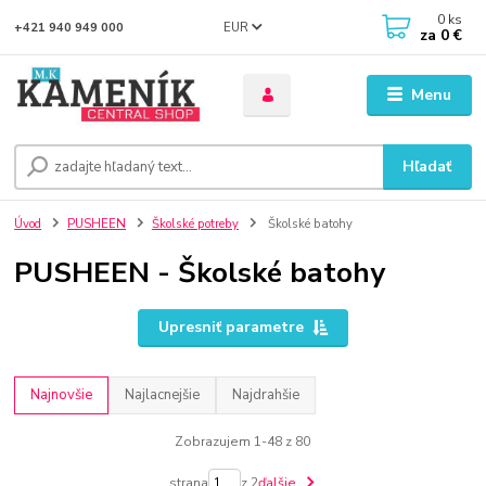
0
ks
EUR
+421 940 949 000
za
0 €
Menu
Hľadať
Úvod
PUSHEEN
Školské potreby
Školské batohy
PUSHEEN - Školské batohy
Upresniť parametre
Najnovšie
Najlacnejšie
Najdrahšie
Zobrazujem 1-48 z 80
strana
z 2
ďalšie