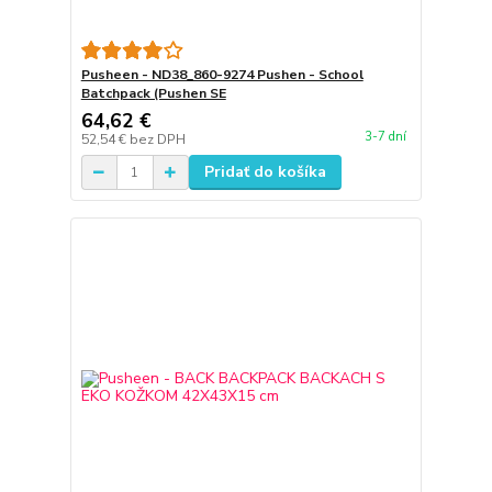
Pusheen - ND38_860-9274 Pushen - School
Batchpack (Pushen SE
64,62 €
3-7 dní
52,54 €
bez DPH
Pridať do košíka