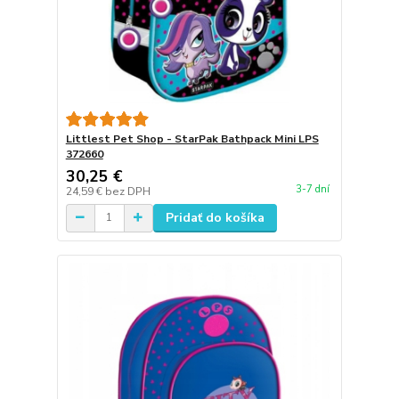
Littlest Pet Shop - StarPak Bathpack Mini LPS
372660
30,25 €
3-7 dní
24,59 €
bez DPH
Pridať do košíka