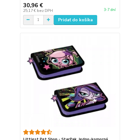
30,96 €
3-7 dní
25,17 €
bez DPH
Pridať do košíka
Littlest Pet Shop - StarPak. Jedno-komorná