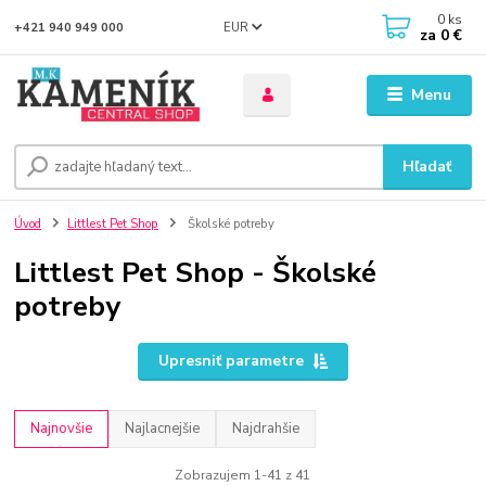
0
ks
EUR
+421 940 949 000
za
0 €
Menu
Hľadať
Úvod
Littlest Pet Shop
Školské potreby
Littlest Pet Shop - Školské
potreby
Upresniť parametre
Najnovšie
Najlacnejšie
Najdrahšie
Zobrazujem 1-41 z 41