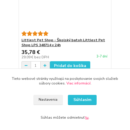
Littlest Pet Shop - Školský batoh Littlest Pet
Shop LPS 348714 v 24h
35,78 €
3-7 dní
29,09 €
bez DPH
Pridať do košíka
Tieto webové stránky využívajú na poskytovanie svojich služieb
súbory cookies.
Viac informácií
.
Súhlasím
Nastavenia
Súhlas môžete odmietnuť
tu
.