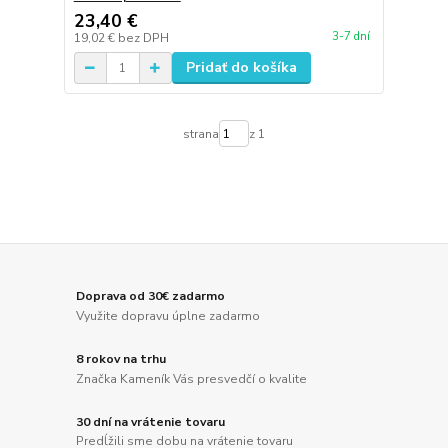
23,40 €
3-7 dní
19,02 €
bez DPH
Pridať do košíka
strana
z 1
Doprava od 30€ zadarmo
Využite dopravu úplne zadarmo
8 rokov na trhu
Značka Kameník Vás presvedčí o kvalite
30 dní na vrátenie tovaru
Predĺžili sme dobu na vrátenie tovaru