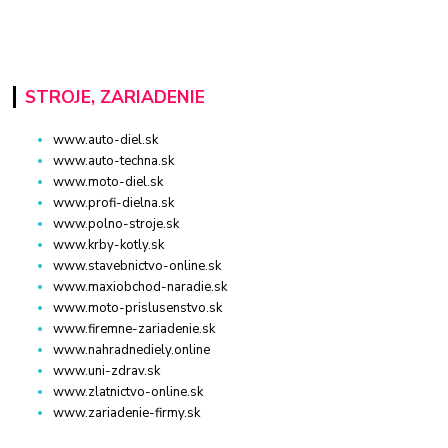
STROJE, ZARIADENIE
www.auto-diel.sk
www.auto-techna.sk
www.moto-diel.sk
www.profi-dielna.sk
www.polno-stroje.sk
www.krby-kotly.sk
www.stavebnictvo-online.sk
www.maxiobchod-naradie.sk
www.moto-prislusenstvo.sk
www.firemne-zariadenie.sk
www.nahradnediely.online
www.uni-zdrav.sk
www.zlatnictvo-online.sk
www.zariadenie-firmy.sk