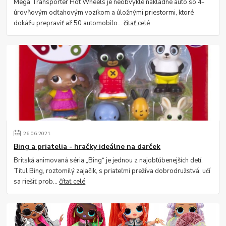
Mega Transporter Hot Wheels je neobvyklé nákladné auto so 4-
úrovňovým odťahovým vozíkom a úložnými priestormi, ktoré
dokážu prepraviť až 50 automobilo...
čítať celé
26
.
06
.
2021
Bing a priatelia - hračky ideálne na darček
Britská animovaná séria „Bing“ je jednou z najobľúbenejších detí.
Titul Bing, roztomilý zajačik, s priateľmi prežíva dobrodružstvá, učí
sa riešiť prob...
čítať celé