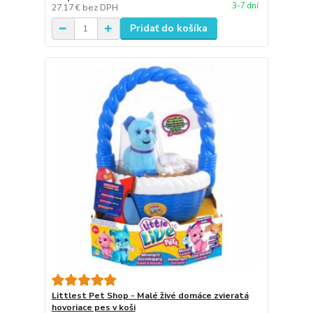
3-7 dní
27,17 €
bez DPH
Pridať do košíka
Littlest Pet Shop - Malé živé domáce zvieratá
hovoriace pes v koši