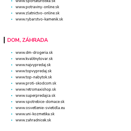
www.sportaturistika.sk
www.potraviny-online.sk
www.zlatnictvo-online.sk
www.rybarstvo-kamenik.sk
DOM, ZÁHRADA
www.dm-drogeria.sk
www.kvalitnytovar.sk
www.najvypredaj.sk
www.topvypredaj.sk
www.top-nabytok.sk
www.proti-skodcom.sk
www.retromaxishop.sk
www.superpredajca.sk
www.spotrebice-domace.sk
www.osvetlenie-svietidla.eu
www.uni-kozmetika.sk
www.zahradnicek.sk