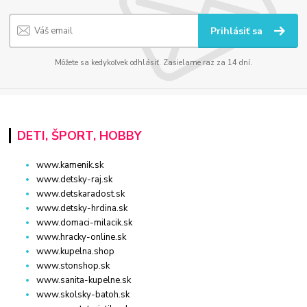
Prihlásiť sa
Môžete sa kedykoľvek odhlásiť. Zasielame raz za 14 dní.
DETI, ŠPORT, HOBBY
www.kamenik.sk
www.detsky-raj.sk
www.detskaradost.sk
www.detsky-hrdina.sk
www.domaci-milacik.sk
www.hracky-online.sk
www.kupelna.shop
www.stonshop.sk
www.sanita-kupelne.sk
www.skolsky-batoh.sk