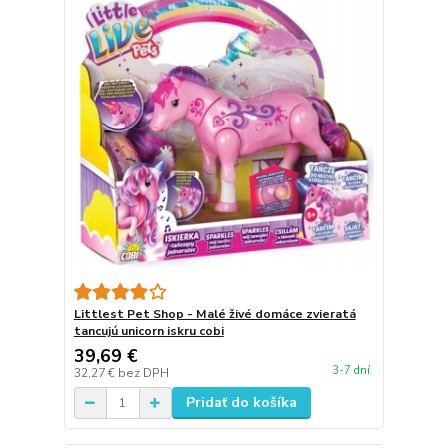
Littlest Pet Shop - Malé živé domáce zvieratá
tancujú unicorn iskru cobi
39,69 €
3-7 dní
32,27 €
bez DPH
Pridať do košíka