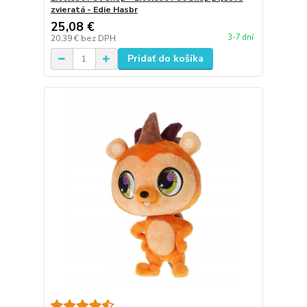
zvieratá - Edie Hasbr
25,08 €
3-7 dní
20,39 €
bez DPH
Pridať do košíka