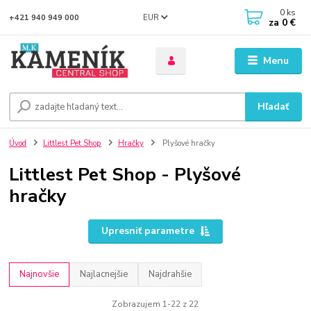
0
ks
EUR
+421 940 949 000
za
0 €
Menu
Hľadať
Úvod
Littlest Pet Shop
Hračky
Plyšové hračky
Littlest Pet Shop - Plyšové
hračky
Upresniť parametre
Najnovšie
Najlacnejšie
Najdrahšie
Zobrazujem 1-22 z 22