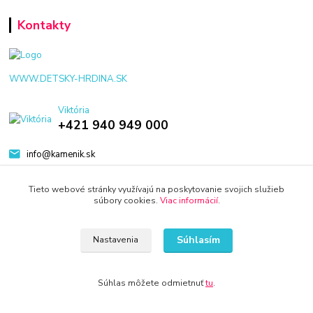
Kontakty
WWW.DETSKY-HRDINA.SK
Viktória
+421 940 949 000
info@kamenik.sk
Tieto webové stránky využívajú na poskytovanie svojich služieb
súbory cookies.
Viac informácií
.
Súhlasím
Nastavenia
© 2024 Všetky práva vyhradené KAMENIK.SK
Vytvorené na
Eshop-rychlo.sk
Súhlas môžete odmietnuť
tu
.