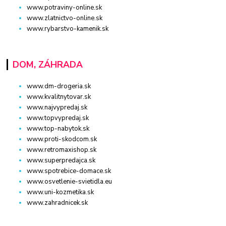
www.potraviny-online.sk
www.zlatnictvo-online.sk
www.rybarstvo-kamenik.sk
DOM, ZÁHRADA
www.dm-drogeria.sk
www.kvalitnytovar.sk
www.najvypredaj.sk
www.topvypredaj.sk
www.top-nabytok.sk
www.proti-skodcom.sk
www.retromaxishop.sk
www.superpredajca.sk
www.spotrebice-domace.sk
www.osvetlenie-svietidla.eu
www.uni-kozmetika.sk
www.zahradnicek.sk