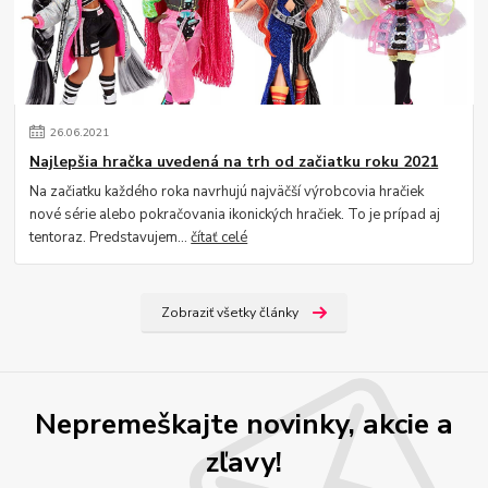
26
.
06
.
2021
Najlepšia hračka uvedená na trh od začiatku roku 2021
Na začiatku každého roka navrhujú najväčší výrobcovia hračiek
nové série alebo pokračovania ikonických hračiek. To je prípad aj
tentoraz. Predstavujem...
čítať celé
Zobraziť všetky články
Nepremeškajte novinky, akcie a
zľavy!