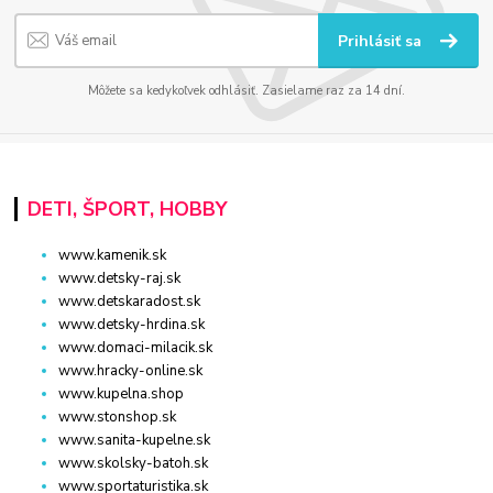
Prihlásiť sa
Môžete sa kedykoľvek odhlásiť. Zasielame raz za 14 dní.
DETI, ŠPORT, HOBBY
www.kamenik.sk
www.detsky-raj.sk
www.detskaradost.sk
www.detsky-hrdina.sk
www.domaci-milacik.sk
www.hracky-online.sk
www.kupelna.shop
www.stonshop.sk
www.sanita-kupelne.sk
www.skolsky-batoh.sk
www.sportaturistika.sk