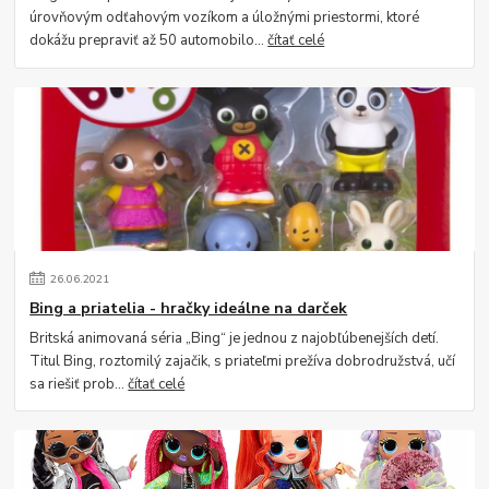
úrovňovým odťahovým vozíkom a úložnými priestormi, ktoré
dokážu prepraviť až 50 automobilo...
čítať celé
26
.
06
.
2021
Bing a priatelia - hračky ideálne na darček
Britská animovaná séria „Bing“ je jednou z najobľúbenejších detí.
Titul Bing, roztomilý zajačik, s priateľmi prežíva dobrodružstvá, učí
sa riešiť prob...
čítať celé