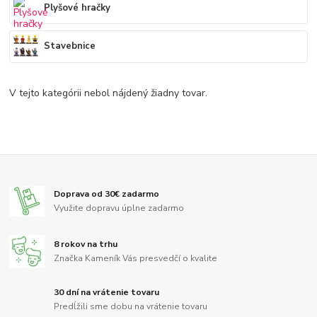
Plyšové hračky
Stavebnice
V tejto kategórii nebol nájdený žiadny tovar.
Doprava od 30€ zadarmo
Využite dopravu úplne zadarmo
8 rokov na trhu
Značka Kameník Vás presvedčí o kvalite
30 dní na vrátenie tovaru
Predĺžili sme dobu na vrátenie tovaru