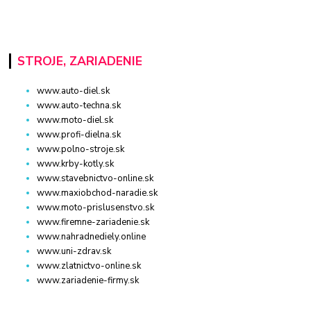
STROJE, ZARIADENIE
www.auto-diel.sk
www.auto-techna.sk
www.moto-diel.sk
www.profi-dielna.sk
www.polno-stroje.sk
www.krby-kotly.sk
www.stavebnictvo-online.sk
www.maxiobchod-naradie.sk
www.moto-prislusenstvo.sk
www.firemne-zariadenie.sk
www.nahradnediely.online
www.uni-zdrav.sk
www.zlatnictvo-online.sk
www.zariadenie-firmy.sk