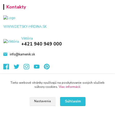
Kontakty
WWW.DETSKY-HRDINA.SK
Viktória
+421 940 949 000
info@kamenik.sk
Tieto webové stránky využívajú na poskytovanie svojich služieb
súbory cookies.
Viac informácií
.
© 2024 Všetky práva vyhradené KAMENIK.SK
Vytvorené na
Eshop-rychlo.sk
Súhlasím
Nastavenia