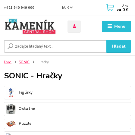
0
ks
EUR
+421 940 949 000
za
0 €
Menu
Hľadať
Úvod
SONIC
Hračky
SONIC - Hračky
Figúrky
Ostatné
Puzzle