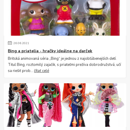
26
.
06
.
2021
Bing a priatelia - hračky ideálne na darček
Britská animovaná séria „Bing“ je jednou z najobľúbenejších detí.
Titul Bing, roztomilý zajačik, s priateľmi prežíva dobrodružstvá, učí
sa riešiť prob...
čítať celé