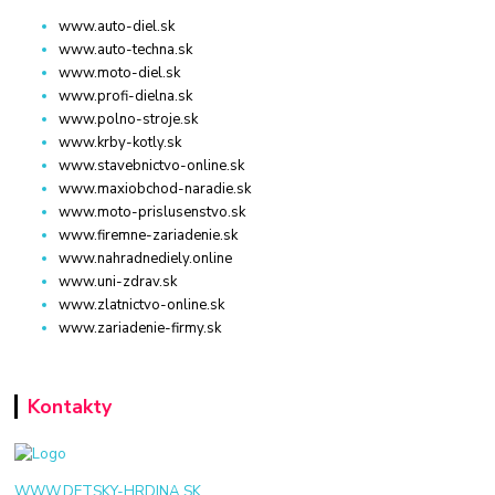
www.auto-diel.sk
www.auto-techna.sk
www.moto-diel.sk
www.profi-dielna.sk
www.polno-stroje.sk
www.krby-kotly.sk
www.stavebnictvo-online.sk
www.maxiobchod-naradie.sk
www.moto-prislusenstvo.sk
www.firemne-zariadenie.sk
www.nahradnediely.online
www.uni-zdrav.sk
www.zlatnictvo-online.sk
www.zariadenie-firmy.sk
Kontakty
WWW.DETSKY-HRDINA.SK