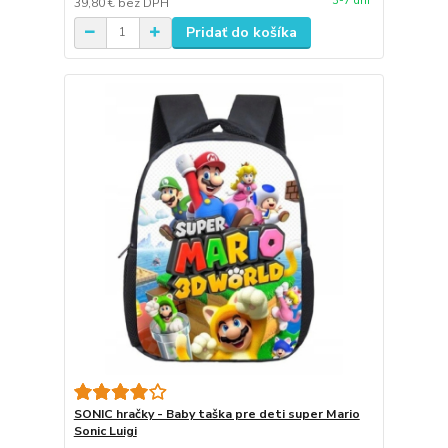
3-7 dní
39,80 €
bez DPH
Pridať do košíka
SONIC hračky - Baby taška pre deti super Mario
Sonic Luigi