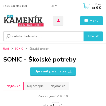
0
ks
EUR
+421 940 949 000
za
0 €
Menu
Hľadať
Úvod
SONIC
Školské potreby
SONIC - Školské potreby
Upresniť parametre
Najnovšie
Najlacnejšie
Najdrahšie
Zobrazujem 1-19 z 19
strana
z 1