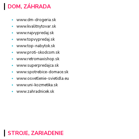
DOM, ZÁHRADA
www.dm-drogeria.sk
www.kvalitnytovar.sk
www.najvypredaj.sk
www.topvypredaj.sk
www.top-nabytok.sk
www.proti-skodcom.sk
www.retromaxishop.sk
www.superpredajca.sk
www.spotrebice-domace.sk
www.osvetlenie-svietidla.eu
www.uni-kozmetika.sk
www.zahradnicek.sk
STROJE, ZARIADENIE