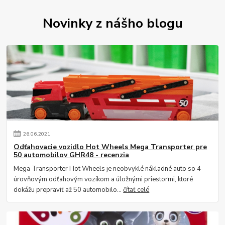
Novinky z nášho blogu
26
.
06
.
2021
Odťahovacie vozidlo Hot Wheels Mega Transporter pre
50 automobilov GHR48 - recenzia
Mega Transporter Hot Wheels je neobvyklé nákladné auto so 4-
úrovňovým odťahovým vozíkom a úložnými priestormi, ktoré
dokážu prepraviť až 50 automobilo...
čítať celé