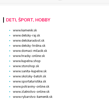
DETI, ŠPORT, HOBBY
www.kamenik.sk
www.detsky-raj.sk
www.detskaradost.sk
www.detsky-hrdina.sk
www.domaci-milacik.sk
www.hracky-online.sk
www.kupelna.shop
www.stonshop.sk
www.sanita-kupelne.sk
www.skolsky-batoh.sk
www.sportaturistika.sk
www.potraviny-online.sk
www.zlatnictvo-online.sk
www.rybarstvo-kamenik.sk