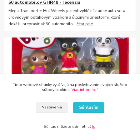
50 automobilov GHR48 - recenzia
Mega Transporter Hot Wheels je neobvyklé nákladné auto so 4-
úrovňovým odťahovým vozíkom a úložnými priestormi, ktoré
dokážu prepraviť až 50 automobilo...
čítať celé
Tieto webové stránky využívajú na poskytovanie svojich služieb
súbory cookies.
Viac informácií
.
26
.
06
.
2021
Bing a priatelia - hračky ideálne na darček
Súhlasím
Nastavenia
Britská animovaná séria „Bing“ je jednou z najobľúbenejších detí.
Titul Bing, roztomilý zajačik, s priateľmi prežíva dobrodružstvá, učí
sa riešiť prob...
čítať celé
Súhlas môžete odmietnuť
tu
.