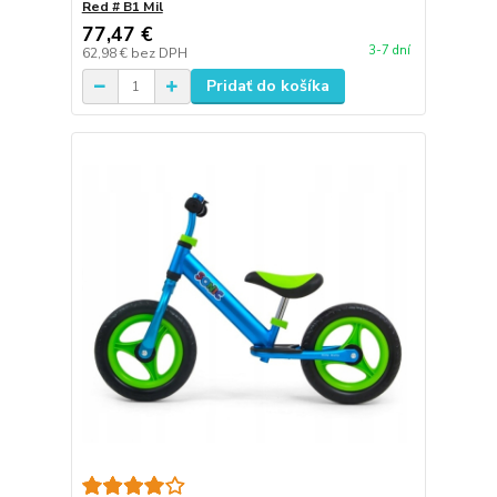
Red # B1 Mil
77,47 €
3-7 dní
62,98 €
bez DPH
Pridať do košíka