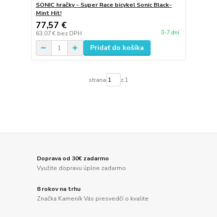
SONIC hračky - Super Race bicykel Sonic Black-
Mint Hit!
77,57 €
3-7 dní
63,07 €
bez DPH
Pridať do košíka
strana
z 1
Doprava od 30€ zadarmo
Využite dopravu úplne zadarmo
8 rokov na trhu
Značka Kameník Vás presvedčí o kvalite