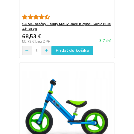
SONIC hračky - Milly Mally Race bicykel Sonic Blue
Až 30 kg
68,53 €
3-7 dní
55,72 €
bez DPH
Pridať do košíka