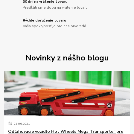
30 dní na vrátenie tovaru
Predĺžili sme dobu na vrátenie tovaru
Rýchle doručenie tovaru
Vaša spokojnosť je pre nás prvoradá
Novinky z nášho blogu
26
.
06
.
2021
Odťahovacie vozidlo Hot Wheels Mega Transporter pre