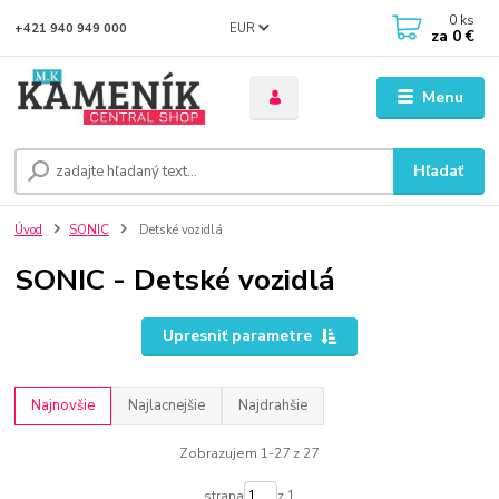
0
ks
EUR
+421 940 949 000
za
0 €
Menu
Hľadať
Úvod
SONIC
Detské vozidlá
SONIC - Detské vozidlá
Upresniť parametre
Najnovšie
Najlacnejšie
Najdrahšie
Zobrazujem 1-27 z 27
strana
z 1