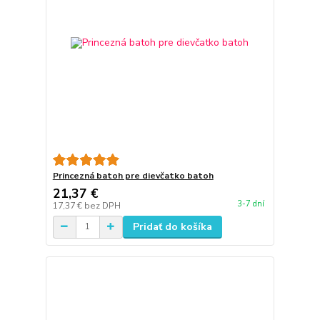
Princezná batoh pre dievčatko batoh
21,37 €
3-7 dní
17,37 €
bez DPH
Pridať do košíka