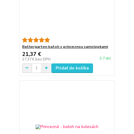
Bathergarten batoh s princeznou samolepkami
21,37 €
3-7 dní
17,37 €
bez DPH
Pridať do košíka