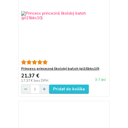
Princess princezná školský batoh (pl15bks10)
21,37 €
3-7 dní
17,37 €
bez DPH
Pridať do košíka