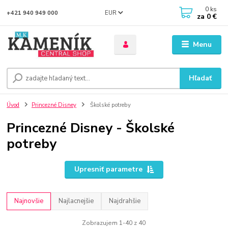
0
ks
EUR
+421 940 949 000
za
0 €
Menu
Hľadať
Úvod
Princezné Disney
Školské potreby
Princezné Disney - Školské
potreby
Upresniť parametre
Najnovšie
Najlacnejšie
Najdrahšie
Zobrazujem 1-40 z 40