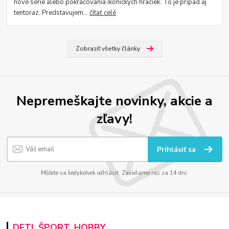
nové série alebo pokračovania ikonických hračiek. To je prípad aj
tentoraz. Predstavujem...
čítať celé
Zobraziť všetky články
Nepremeškajte novinky, akcie a
zľavy!
Prihlásiť sa
Môžete sa kedykoľvek odhlásiť. Zasielame raz za 14 dní.
DETI, ŠPORT, HOBBY