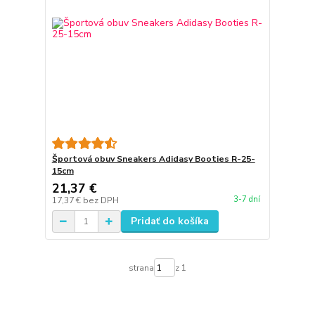
Športová obuv Sneakers Adidasy Booties R-25-
15cm
21,37 €
3-7 dní
17,37 €
bez DPH
Pridať do košíka
strana
z 1