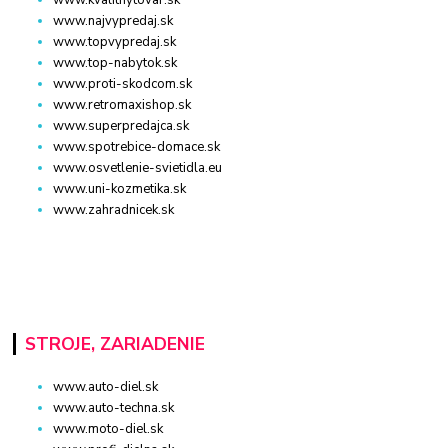
www.najvypredaj.sk
www.topvypredaj.sk
www.top-nabytok.sk
www.proti-skodcom.sk
www.retromaxishop.sk
www.superpredajca.sk
www.spotrebice-domace.sk
www.osvetlenie-svietidla.eu
www.uni-kozmetika.sk
www.zahradnicek.sk
STROJE, ZARIADENIE
www.auto-diel.sk
www.auto-techna.sk
www.moto-diel.sk