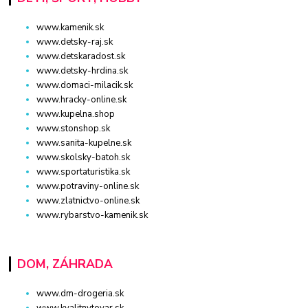
www.kamenik.sk
www.detsky-raj.sk
www.detskaradost.sk
www.detsky-hrdina.sk
www.domaci-milacik.sk
www.hracky-online.sk
www.kupelna.shop
www.stonshop.sk
www.sanita-kupelne.sk
www.skolsky-batoh.sk
www.sportaturistika.sk
www.potraviny-online.sk
www.zlatnictvo-online.sk
www.rybarstvo-kamenik.sk
DOM, ZÁHRADA
www.dm-drogeria.sk
www.kvalitnytovar.sk