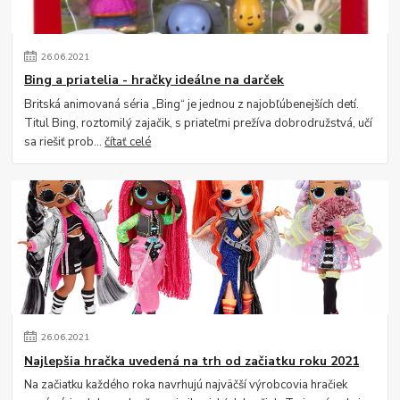
26
.
06
.
2021
Bing a priatelia - hračky ideálne na darček
Britská animovaná séria „Bing“ je jednou z najobľúbenejších detí.
Titul Bing, roztomilý zajačik, s priateľmi prežíva dobrodružstvá, učí
sa riešiť prob...
čítať celé
26
.
06
.
2021
Najlepšia hračka uvedená na trh od začiatku roku 2021
Na začiatku každého roka navrhujú najväčší výrobcovia hračiek