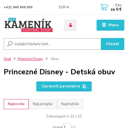
0
ks
EUR
+421 940 949 000
za
0 €
Menu
Hľadať
Úvod
Princezné Disney
Obuv
Princezné Disney - Detská obuv
Upresniť parametre
Najnovšie
Najlacnejšie
Najdrahšie
Zobrazujem 1-22 z 22
strana
z 1