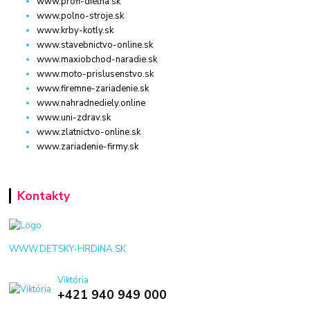
www.profi-dielna.sk
www.polno-stroje.sk
www.krby-kotly.sk
www.stavebnictvo-online.sk
www.maxiobchod-naradie.sk
www.moto-prislusenstvo.sk
www.firemne-zariadenie.sk
www.nahradnediely.online
www.uni-zdrav.sk
www.zlatnictvo-online.sk
www.zariadenie-firmy.sk
Kontakty
WWW.DETSKY-HRDINA.SK
Viktória
+421 940 949 000