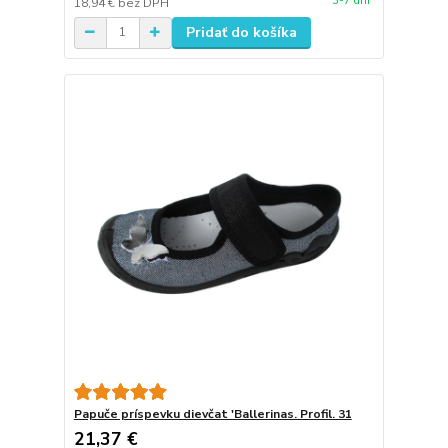
3-7 dní
18,94 €
bez DPH
Pridať do košíka
Papuče príspevku dievčat 'Ballerinas. Profil. 31
21,37 €