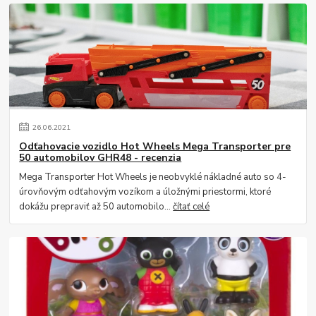
26
.
06
.
2021
Odťahovacie vozidlo Hot Wheels Mega Transporter pre
50 automobilov GHR48 - recenzia
Mega Transporter Hot Wheels je neobvyklé nákladné auto so 4-
úrovňovým odťahovým vozíkom a úložnými priestormi, ktoré
dokážu prepraviť až 50 automobilo...
čítať celé