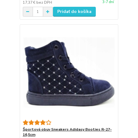
3-7 dní
17,37 €
bez DPH
Pridať do košíka
Športová obuv Sneakers Adidasy Booties R-27-
16,5cm