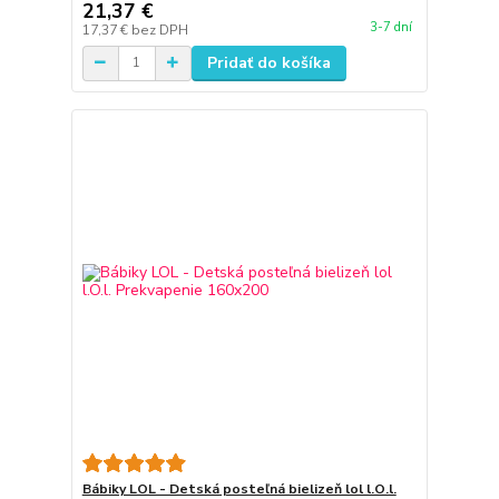
21,37 €
3-7 dní
17,37 €
bez DPH
Pridať do košíka
Bábiky LOL - Detská posteľná bielizeň lol l.O.l.