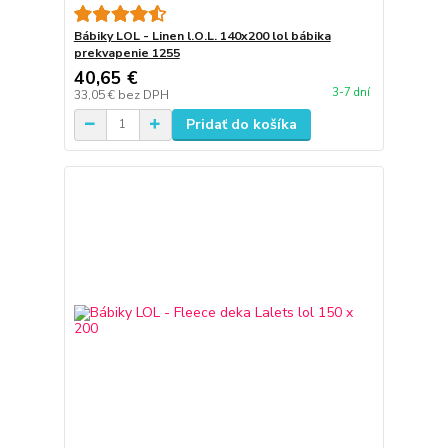
Bábiky LOL - Linen l.O.L. 140x200 lol bábika
prekvapenie 1255
40,65 €
3-7 dní
33,05 €
bez DPH
Pridať do košíka