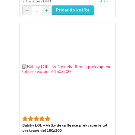
3-7 dní
28,62 €
bez DPH
Pridať do košíka
Bábiky LOL - Veľký deka fleece prekvapenie lol
prekvapenie! 150x200