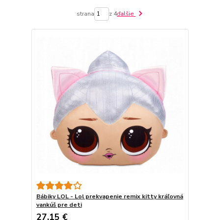
strana
z 4
ďalšie
Bábiky LOL - Lol prekvapenie remix kitty kráľovná
vankúš pre deti
27,15 €