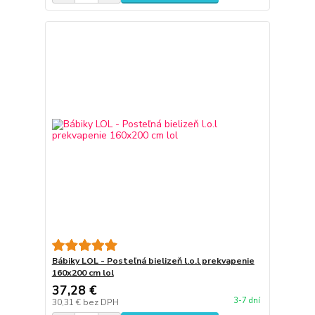
Bábiky LOL - Posteľná bielizeň l.o.l prekvapenie
160x200 cm lol
37,28 €
3-7 dní
30,31 €
bez DPH