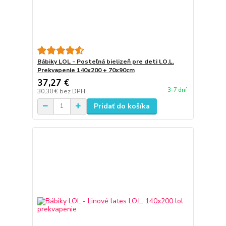
Bábiky LOL - Posteľná bielizeň pre deti l.O.L.
Prekvapenie 140x200 + 70x90cm
37,27 €
3-7 dní
30,30 €
bez DPH
Pridať do košíka