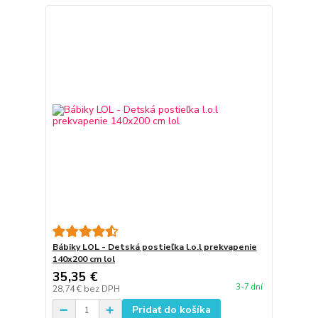
Bábiky LOL - Detská postieľka l.o.l prekvapenie
140x200 cm lol
35,35 €
3-7 dní
28,74 €
bez DPH
Pridať do košíka