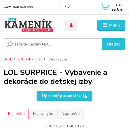
0
ks
EUR
+421 940 949 000
za
0 €
Menu
Hľadať
Úvod
LOL SURPRICE
Detská izba
LOL SURPRICE - Vybavenie a
dekorácie do detskej izby
Upresniť parametre
Najnovšie
Najlacnejšie
Najdrahšie
Zobrazujem 1-48 z 179