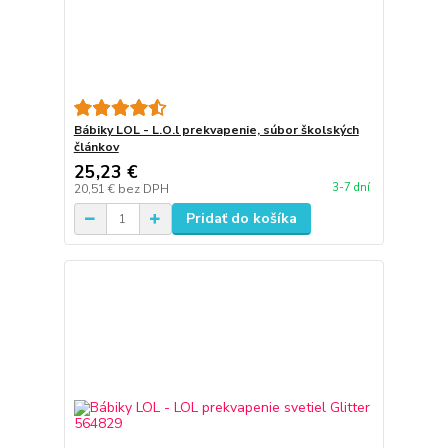
Bábiky LOL - L.O.l prekvapenie, súbor školských
článkov
25,23 €
3-7 dní
20,51 €
bez DPH
Pridať do košíka