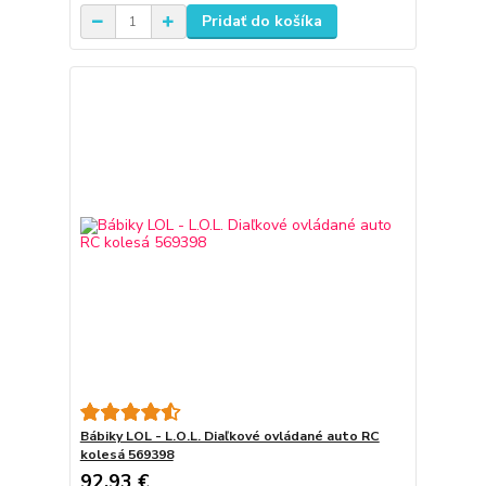
Pridať do košíka
Bábiky LOL - L.O.L. Diaľkové ovládané auto RC
kolesá 569398
92,93 €