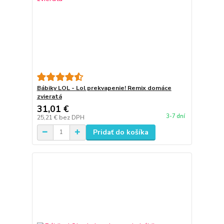
Bábiky LOL - Lol prekvapenie! Remix domáce
zvieratá
31,01 €
3-7 dní
25,21 €
bez DPH
Pridať do košíka