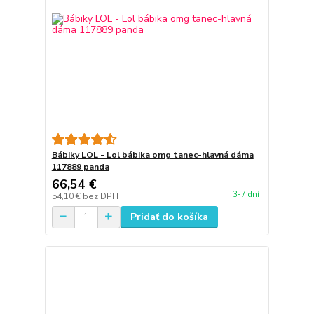
Bábiky LOL - Lol bábika omg tanec-hlavná dáma
117889 panda
66,54 €
3-7 dní
54,10 €
bez DPH
Pridať do košíka