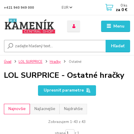
0
ks
EUR
+421 940 949 000
za
0 €
Menu
Hľadať
Úvod
LOL SURPRICE
Hračky
Ostatné
LOL SURPRICE - Ostatné hračky
Upresniť parametre
Najnovšie
Najlacnejšie
Najdrahšie
Zobrazujem 1-43 z 43
strana
z 1