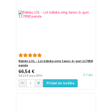
Bábiky LOL - Lol bábika omg tanec-b-gurl 117858
panda
66,54 €
3-7 dní
54,10 €
bez DPH
Pridať do košíka