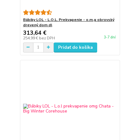
Bábiky LOL - L.O.L. Prekvapenie - o.m.g obrovský
drevený dom dl
313,64 €
3-7 dní
254,99 €
bez DPH
Pridať do košíka