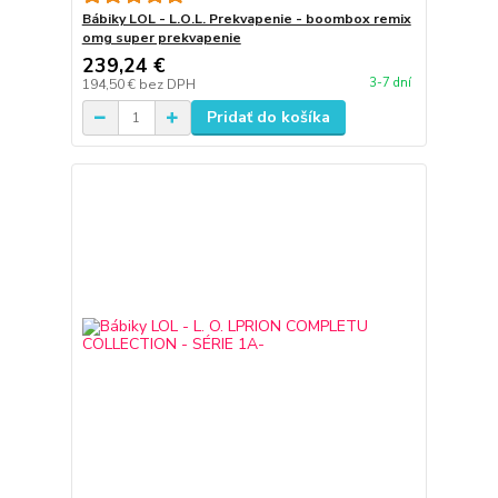
Bábiky LOL - L.O.L. Prekvapenie - boombox remix
omg super prekvapenie
239,24 €
3-7 dní
194,50 €
bez DPH
Pridať do košíka