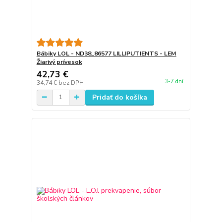
Bábiky LOL - ND38_86577 LILLIPUTIENTS - LEM
Žiarivý prívesok
42,73 €
3-7 dní
34,74 €
bez DPH
Pridať do košíka