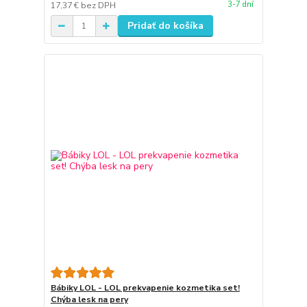
3-7 dní
17,37 €
bez DPH
Pridať do košíka
Bábiky LOL - LOL prekvapenie kozmetika set!
Chýba lesk na pery