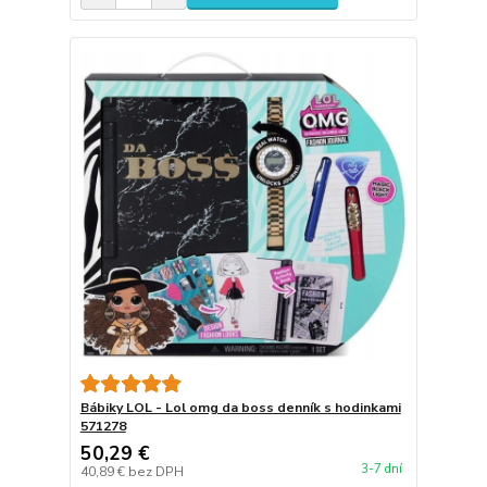
Bábiky LOL - Lol omg da boss denník s hodinkami
571278
50,29 €
3-7 dní
40,89 €
bez DPH