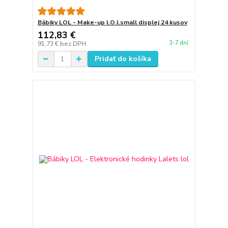
Bábiky LOL - Make-up l.O.l.small displej 24 kusov
112,83 €
3-7 dní
91,73 €
bez DPH
Pridať do košíka