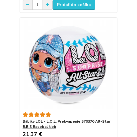
Pridať do košíka
Bábiky LOL - L.O.L. Prekvapenie 570370 All-Star
B.B.S Basebal Neb
21,37 €