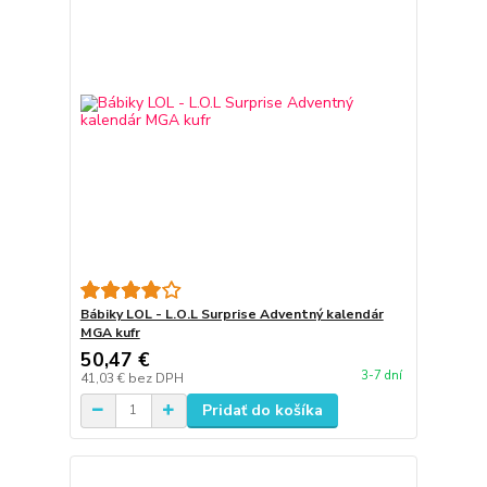
Bábiky LOL - L.O.L Surprise Adventný kalendár
MGA kufr
50,47 €
3-7 dní
41,03 €
bez DPH
Pridať do košíka