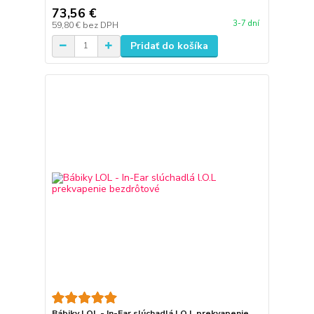
73,56 €
3-7 dní
59,80 €
bez DPH
Pridať do košíka
Bábiky LOL - In-Ear slúchadlá l.O.L prekvapenie