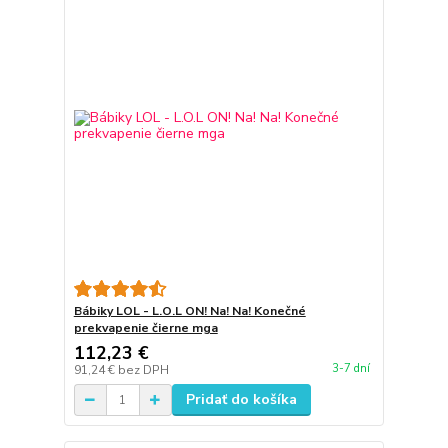
Bábiky LOL - L.O.L ON! Na! Na! Konečné
prekvapenie čierne mga
112,23 €
3-7 dní
91,24 €
bez DPH
Pridať do košíka