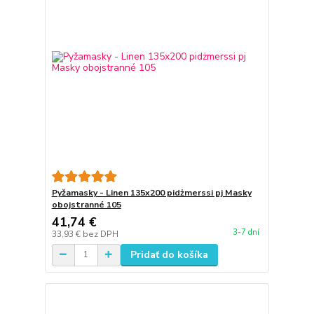
Pyžamasky - Linen 135x200 pidżmerssi pj Masky
obojstranné 105
41,74 €
3-7 dní
33,93 €
bez DPH
Pridať do košíka