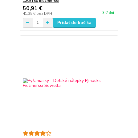
120x150 pidżmerssi
50,91 €
3-7 dní
41,39 €
bez DPH
Pridať do košíka