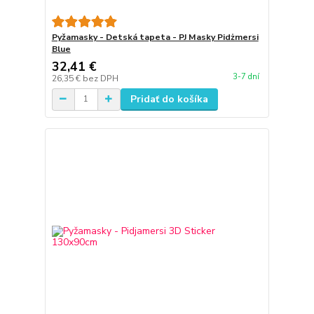
Pyžamasky - Detská tapeta - PJ Masky Pidżmersi
Blue
32,41 €
3-7 dní
26,35 €
bez DPH
Pridať do košíka