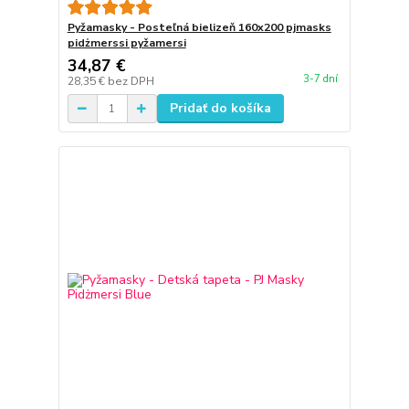
Pyžamasky - Posteľná bielizeň 160x200 pjmasks
pidżmerssi pyžamersi
34,87 €
3-7 dní
28,35 €
bez DPH
Pridať do košíka