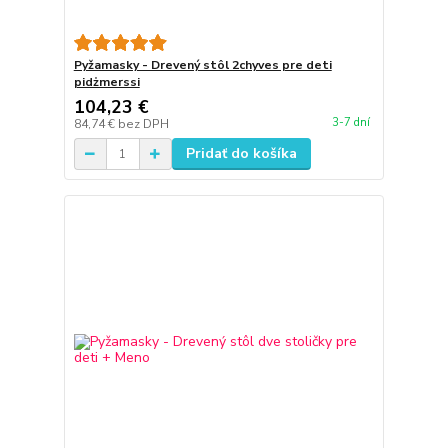
Pyžamasky - Drevený stôl 2chyves pre deti
pidżmerssi
104,23 €
3-7 dní
84,74 €
bez DPH
Pridať do košíka