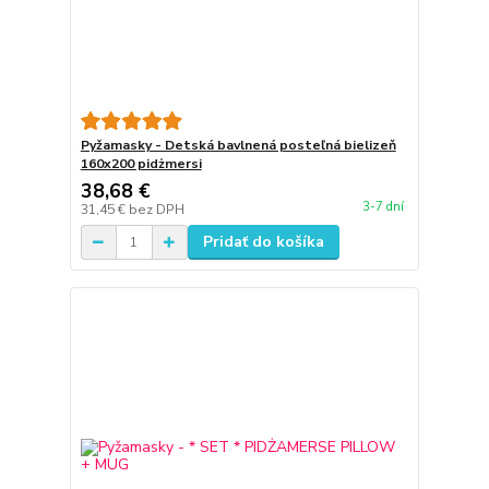
Pyžamasky - Detská bavlnená posteľná bielizeň
160x200 pidżmersi
38,68 €
3-7 dní
31,45 €
bez DPH
Pridať do košíka