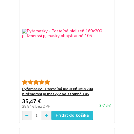
Pyžamasky - Posteľná bielizeň 160x200
pidżmerssi pj masky obojstranné 105
35,47 €
3-7 dní
28,84 €
bez DPH
Pridať do košíka