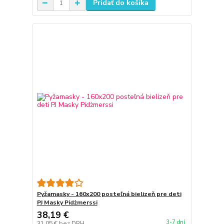
Pridať do košíka
Pyžamasky - 160x200 posteľná bielizeň pre deti
PJ Masky Pidżmerssi
38,19 €
3-7 dní
31,05 €
bez DPH