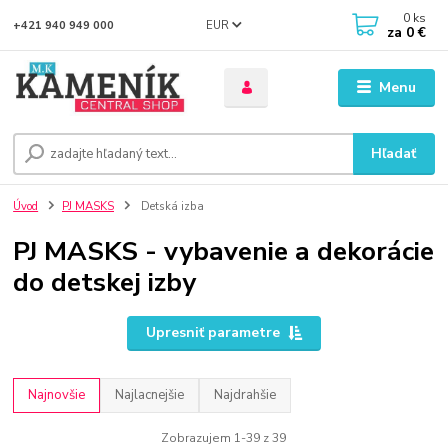
0
ks
EUR
+421 940 949 000
za
0 €
Menu
Hľadať
Úvod
PJ MASKS
Detská izba
PJ MASKS - vybavenie a dekorácie
do detskej izby
Upresniť parametre
Najnovšie
Najlacnejšie
Najdrahšie
Zobrazujem 1-39 z 39