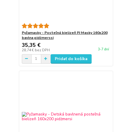
Pyžamasky - Posteľná bielizeň PJ Masky 160x200
bavlna pidżmerssi
35,35 €
3-7 dní
28,74 €
bez DPH
Pridať do košíka