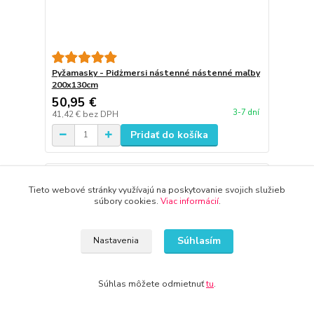
Pyžamasky - Pidżmersi nástenné nástenné maľby
200x130cm
50,95 €
3-7 dní
41,42 €
bez DPH
Pridať do košíka
Tieto webové stránky využívajú na poskytovanie svojich služieb
súbory cookies.
Viac informácií
.
Súhlasím
Nastavenia
Súhlas môžete odmietnuť
tu
.