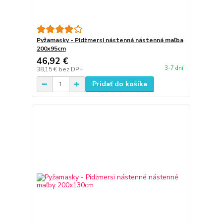
Pyžamasky - Pidżmersi nástenná nástenná maľba
200x95cm
46,92 €
3-7 dní
38,15 €
bez DPH
Pridať do košíka