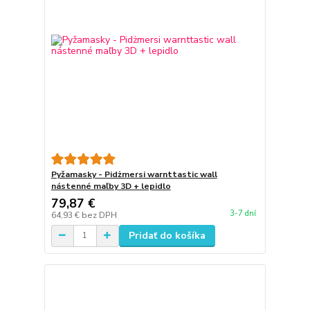
Pyžamasky - Pidżmersi warnttastic wall
nástenné maľby 3D + lepidlo
79,87 €
3-7 dní
64,93 €
bez DPH
Pridať do košíka