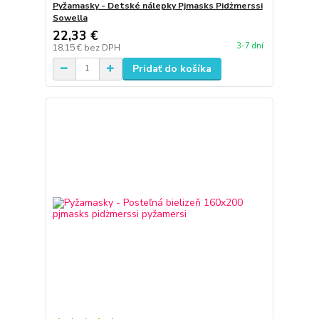
Pyžamasky - Detské nálepky Pjmasks Pidżmerssi
Sowella
22,33 €
3-7 dní
18,15 €
bez DPH
Pridať do košíka