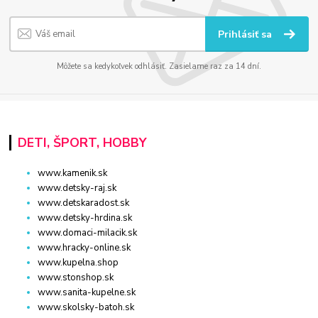
Prihlásiť sa
Môžete sa kedykoľvek odhlásiť. Zasielame raz za 14 dní.
DETI, ŠPORT, HOBBY
www.kamenik.sk
www.detsky-raj.sk
www.detskaradost.sk
www.detsky-hrdina.sk
www.domaci-milacik.sk
www.hracky-online.sk
www.kupelna.shop
www.stonshop.sk
www.sanita-kupelne.sk
www.skolsky-batoh.sk