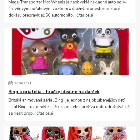
Mega Transporter Hot Wheels je neobvyklé nákladné auto so 4-
úrovňovým odťahovým vozíkom a úložnými priestormi, ktoré
dokážu prepraviť až 50 automobilo...
čítať celé
26
.
06
.
2021
Bing a priatelia - hračky ideálne na darček
Britská animovaná séria „Bing“ je jednou z najobľúbenejších detí.
Titul Bing, roztomilý zajačik, s priateľmi prežíva dobrodružstvá, učí
sa riešiť prob...
čítať celé