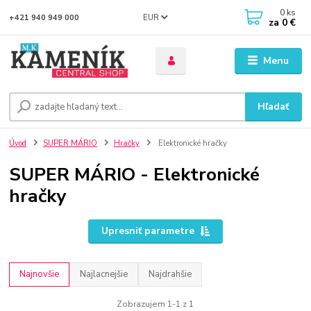
0
ks
EUR
+421 940 949 000
za
0 €
Menu
Hľadať
Úvod
SUPER MÁRIO
Hračky
Elektronické hračky
SUPER MÁRIO - Elektronické
hračky
Upresniť parametre
Najnovšie
Najlacnejšie
Najdrahšie
Zobrazujem 1-1 z 1