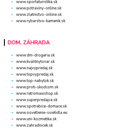
www.sportaturistika.sk
www.potraviny-online.sk
www.zlatnictvo-online.sk
www.rybarstvo-kamenik.sk
DOM, ZÁHRADA
www.dm-drogeria.sk
www.kvalitnytovar.sk
www.najvypredaj.sk
www.topvypredaj.sk
www.top-nabytok.sk
www.proti-skodcom.sk
www.retromaxishop.sk
www.superpredajca.sk
www.spotrebice-domace.sk
www.osvetlenie-svietidla.eu
www.uni-kozmetika.sk
www.zahradnicek.sk