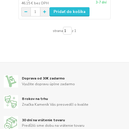
3-7 dní
46,15 €
bez DPH
Pridať do košíka
strana
z 1
Doprava od 30€ zadarmo
Využite dopravu úplne zadarmo
8 rokov na trhu
Značka Kameník Vás presvedčí o kvalite
30 dní na vrátenie tovaru
Predĺžili sme dobu na vrátenie tovaru