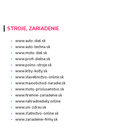
STROJE, ZARIADENIE
www.auto-diel.sk
www.auto-techna.sk
www.moto-diel.sk
www.profi-dielna.sk
www.polno-stroje.sk
www.krby-kotly.sk
www.stavebnictvo-online.sk
www.maxiobchod-naradie.sk
www.moto-prislusenstvo.sk
www.firemne-zariadenie.sk
www.nahradnediely.online
www.uni-zdrav.sk
www.zlatnictvo-online.sk
www.zariadenie-firmy.sk