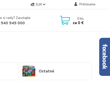
Prihlásenie
EUR
e si rady? Zavolajte.
0
ks
za
0 €
 940 949 000
á
Ostatné