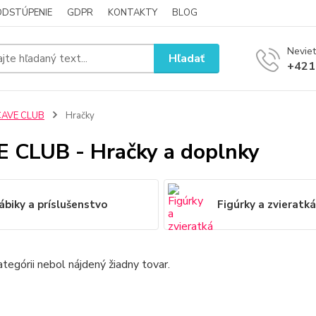
ODSTÚPENIE
GDPR
KONTAKTY
BLOG
Neviet
Hľadať
+421
CAVE CLUB
Hračky
 CLUB - Hračky a doplnky
ábiky a príslušenstvo
Figúrky a zvieratk
ategórii nebol nájdený žiadny tovar.