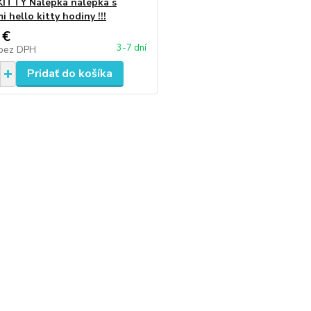
ITTY Nálepka nálepka s
 hello kitty hodiny !!!
 €
3-7 dní
bez DPH
Pridať do košíka