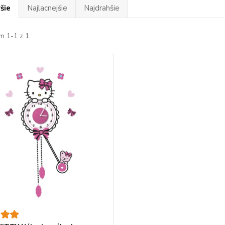
šie
Najlacnejšie
Najdrahšie
m 1-1 z 1