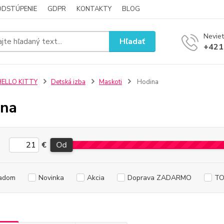
ODSTÚPENIE
GDPR
KONTAKTY
BLOG
Neviet
Hľadať
+421
HELLO KITTY
Detská izba
Maskoti
Hodina
ina
€
Od
adom
Novinka
Akcia
Doprava ZADARMO
TO