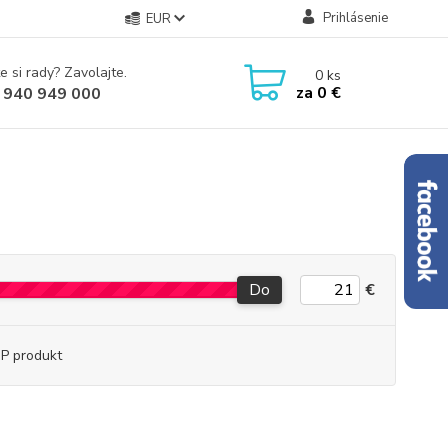
Prihlásenie
EUR
e si rady? Zavolajte.
0
ks
za
0 €
 940 949 000
Do
€
P produkt