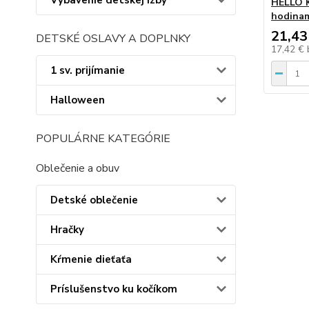
Vybavenie detskej izby
HELLO K
hodinami
21,43
DETSKÉ OSLAVY A DOPLNKY
17,42 €
1 sv. prijímanie
Halloween
POPULÁRNE KATEGÓRIE
Oblečenie a obuv
Detské oblečenie
Hračky
Kŕmenie dieťaťa
Príslušenstvo ku kočíkom