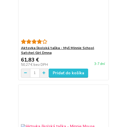
Aktovka školská taška - Myš Minnie School
Satchel Girl Dmna
61,83 €
3-7 dní
50,27 €
bez DPH
Pridať do košíka