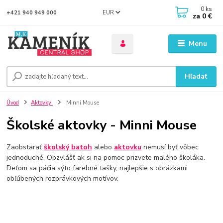
0
ks
EUR
+421 940 949 000
za
0 €
Menu
Hľadať
Úvod
Aktovky
Minni Mouse
Školské aktovky - Minni Mouse
Zaobstarať
školský batoh
alebo
aktovku
nemusí byť vôbec
jednoduché. Obzvlášť ak si na pomoc prizvete malého školáka.
Deťom sa páčia sýto farebné tašky, najlepšie s obrázkami
obľúbených rozprávkových motívov.