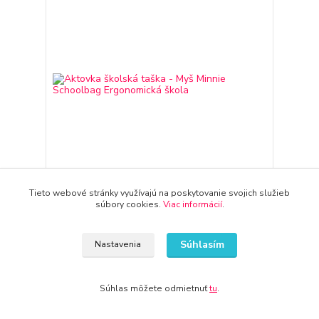
Tieto webové stránky využívajú na poskytovanie svojich služieb
súbory cookies.
Viac informácií
.
Aktovka školská taška - Myš Minnie Schoolbag
Ergonomická škola
Súhlasím
48,04 €
Nastavenia
3-7 dní
39,06 €
bez DPH
Pridať do košíka
Súhlas môžete odmietnuť
tu
.