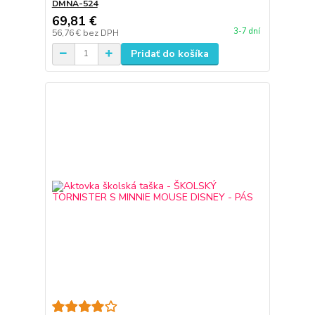
DMNA-524
69,81 €
3-7 dní
56,76 €
bez DPH
Pridať do košíka