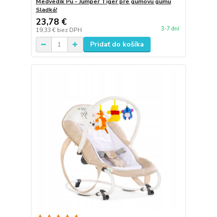
Medvedík Pú - Jumper Tiger pre gumovú gumu
Sladká!
23,78 €
3-7 dní
19,33 €
bez DPH
Pridať do košíka