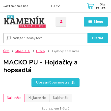
0
ks
EUR
+421 940 949 000
za
0 €
Menu
Hľadať
Úvod
MACKO PU
Hračky
Hojdačky a hopsadlá
MACKO PU - Hojdačky a
hopsadlá
Upresniť parametre
Najnovšie
Najlacnejšie
Najdrahšie
Zobrazujem 1-6 z 6