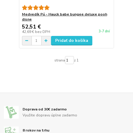
Medvedík Pú - Hauck babe bungee deluxe pooh
disne
52,51 €
3-7 dní
42,69 €
bez DPH
Pridať do košíka
strana
z 1
Doprava od 30€ zadarmo
Využite dopravu úplne zadarmo
8 rokov na trhu