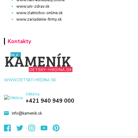
www.nahradnediely.online
www.uni-zdrav.sk
www.zlatnictvo-online.sk
www.zariadenie-firmy.sk
Kontakty
WWW.DETSKY-HRDINA.SK
Viktória
+421 940 949 000
info@kamenik.sk