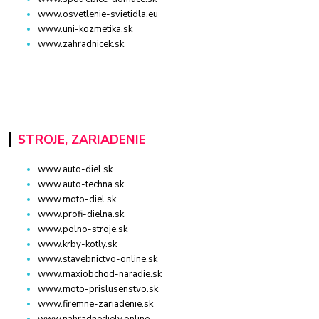
www.osvetlenie-svietidla.eu
www.uni-kozmetika.sk
www.zahradnicek.sk
STROJE, ZARIADENIE
www.auto-diel.sk
www.auto-techna.sk
www.moto-diel.sk
www.profi-dielna.sk
www.polno-stroje.sk
www.krby-kotly.sk
www.stavebnictvo-online.sk
www.maxiobchod-naradie.sk
www.moto-prislusenstvo.sk
www.firemne-zariadenie.sk