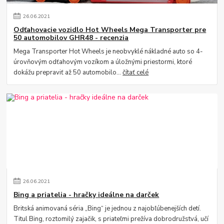
26
.
06
.
2021
Odťahovacie vozidlo Hot Wheels Mega Transporter pre
50 automobilov GHR48 - recenzia
Mega Transporter Hot Wheels je neobvyklé nákladné auto so 4-
úrovňovým odťahovým vozíkom a úložnými priestormi, ktoré
dokážu prepraviť až 50 automobilo...
čítať celé
26
.
06
.
2021
Bing a priatelia - hračky ideálne na darček
Britská animovaná séria „Bing“ je jednou z najobľúbenejších detí.
Titul Bing, roztomilý zajačik, s priateľmi prežíva dobrodružstvá, učí