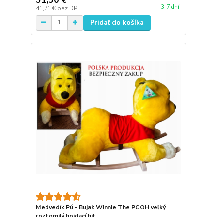
3-7 dní
41,71 €
bez DPH
Pridať do košíka
Medvedík Pú - Bujak Winnie The POOH veľký
roztomilý hojdací hit