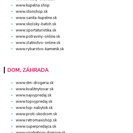
www.kupelna.shop
www.stonshop.sk
www.sanita-kupelne.sk
www.skolsky-batoh.sk
www.sportaturistika.sk
www.potraviny-online.sk
www.zlatnictvo-online.sk
www.rybarstvo-kamenik.sk
DOM, ZÁHRADA
www.dm-drogeria.sk
www.kvalitnytovar.sk
www.najvypredaj.sk
www.topvypredaj.sk
www.top-nabytok.sk
www.proti-skodcom.sk
www.retromaxishop.sk
www.superpredajca.sk
www.spotrebice-domace.sk