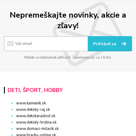
Nepremeškajte novinky, akcie a
zľavy!
Prihlásiť sa
Môžete sa kedykoľvek odhlásiť. Zasielame raz za 14 dní.
DETI, ŠPORT, HOBBY
www.kamenik.sk
www.detsky-raj.sk
www.detskaradost.sk
www.detsky-hrdina.sk
www.domaci-milacik.sk
www.hracky-online.sk