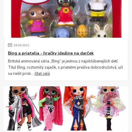
26
.
06
.
2021
Bing a priatelia - hračky ideálne na darček
Britská animovaná séria „Bing“ je jednou z najobľúbenejších detí.
Titul Bing, roztomilý zajačik, s priateľmi prežíva dobrodružstvá, učí
sa riešiť prob...
čítať celé