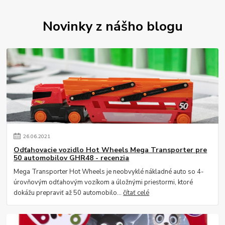
Novinky z nášho blogu
26
.
06
.
2021
Odťahovacie vozidlo Hot Wheels Mega Transporter pre
50 automobilov GHR48 - recenzia
Mega Transporter Hot Wheels je neobvyklé nákladné auto so 4-
úrovňovým odťahovým vozíkom a úložnými priestormi, ktoré
dokážu prepraviť až 50 automobilo...
čítať celé