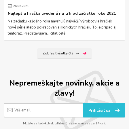
26
.
06
.
2021
Najlepšia hračka uvedená na trh od začiatku roku 2021
Na začiatku každého roka navrhujú najväčší výrobcovia hračiek
nové série alebo pokračovania ikonických hračiek. To je prípad aj
tentoraz. Predstavujem...
čítať celé
Zobraziť všetky články
Nepremeškajte novinky, akcie a
zľavy!
Prihlásiť sa
Môžete sa kedykoľvek odhlásiť. Zasielame raz za 14 dní.