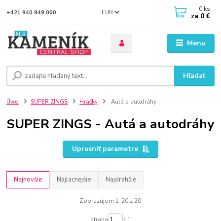
0
ks
EUR
+421 940 949 000
za
0 €
Menu
Hľadať
Úvod
SUPER ZINGS
Hračky
Autá a autodráhy
SUPER ZINGS - Autá a autodráhy
Upresniť parametre
Najnovšie
Najlacnejšie
Najdrahšie
Zobrazujem 1-20 z 20
strana
z 1