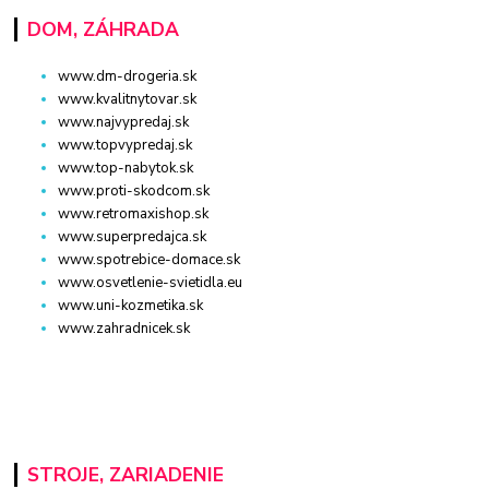
DOM, ZÁHRADA
www.dm-drogeria.sk
www.kvalitnytovar.sk
www.najvypredaj.sk
www.topvypredaj.sk
www.top-nabytok.sk
www.proti-skodcom.sk
www.retromaxishop.sk
www.superpredajca.sk
www.spotrebice-domace.sk
www.osvetlenie-svietidla.eu
www.uni-kozmetika.sk
www.zahradnicek.sk
STROJE, ZARIADENIE