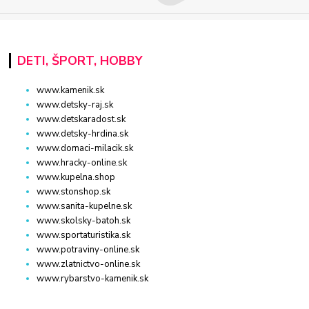
DETI, ŠPORT, HOBBY
www.kamenik.sk
www.detsky-raj.sk
www.detskaradost.sk
www.detsky-hrdina.sk
www.domaci-milacik.sk
www.hracky-online.sk
www.kupelna.shop
www.stonshop.sk
www.sanita-kupelne.sk
www.skolsky-batoh.sk
www.sportaturistika.sk
www.potraviny-online.sk
www.zlatnictvo-online.sk
www.rybarstvo-kamenik.sk