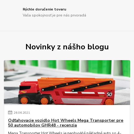
Rýchle doručenie tovaru
Vaša spokojnosť je pre nás prvoradá
Novinky z nášho blogu
26
.
06
.
2021
Odťahovacie vozidlo Hot Wheels Mega Transporter pre
50 automobilov GHR48 - recenzia
Mega Transporter Hot Wheels je neobvyklé nákladné auto so 4-