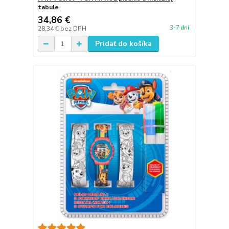
tabule
34,86 €
3-7 dní
28,34 €
bez DPH
Pridať do košíka