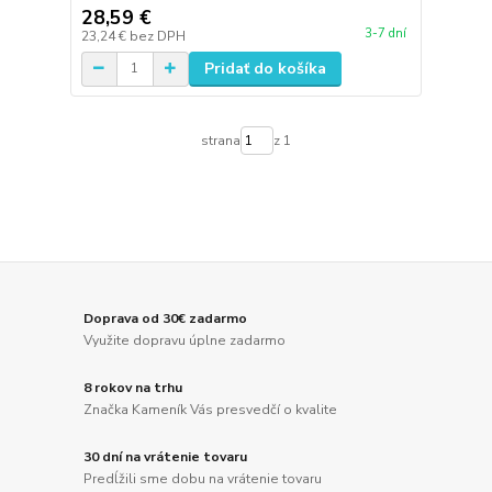
28,59 €
3-7 dní
23,24 €
bez DPH
Pridať do košíka
strana
z 1
Doprava od 30€ zadarmo
Využite dopravu úplne zadarmo
8 rokov na trhu
Značka Kameník Vás presvedčí o kvalite
30 dní na vrátenie tovaru
Predĺžili sme dobu na vrátenie tovaru