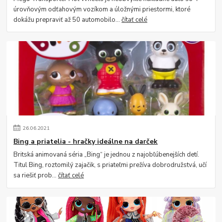
úrovňovým odťahovým vozíkom a úložnými priestormi, ktoré
dokážu prepraviť až 50 automobilo...
čítať celé
26
.
06
.
2021
Bing a priatelia - hračky ideálne na darček
Britská animovaná séria „Bing“ je jednou z najobľúbenejších detí.
Titul Bing, roztomilý zajačik, s priateľmi prežíva dobrodružstvá, učí
sa riešiť prob...
čítať celé