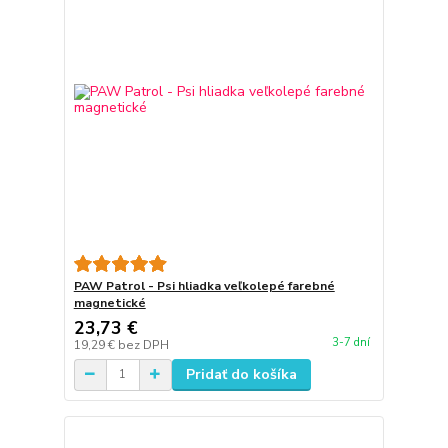
PAW Patrol - Psi hliadka veľkolepé farebné
magnetické
23,73 €
3-7 dní
19,29 €
bez DPH
Pridať do košíka