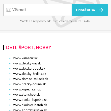
Prihlásiť sa
Môžete sa kedykoľvek odhlásiť. Zasielame raz za 14 dní.
DETI, ŠPORT, HOBBY
www.kamenik.sk
www.detsky-raj.sk
www.detskaradost.sk
www.detsky-hrdina.sk
www.domaci-milacik.sk
www.hracky-online.sk
www.kupelna.shop
www.stonshop.sk
www.sanita-kupelne.sk
www.skolsky-batoh.sk
www.sportaturistika.sk