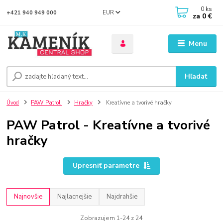
0
ks
EUR
+421 940 949 000
za
0 €
Menu
Hľadať
Úvod
PAW Patrol
Hračky
Kreatívne a tvorivé hračky
PAW Patrol - Kreatívne a tvorivé
hračky
Upresniť parametre
Najnovšie
Najlacnejšie
Najdrahšie
Zobrazujem 1-24 z 24