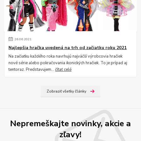
26
.
06
.
2021
Najlepšia hračka uvedená na trh od začiatku roku 2021
Na začiatku každého roka navrhujú najväčší výrobcovia hračiek
nové série alebo pokračovania ikonických hračiek. To je prípad aj
tentoraz. Predstavujem...
čítať celé
Zobraziť všetky články
Nepremeškajte novinky, akcie a
zľavy!