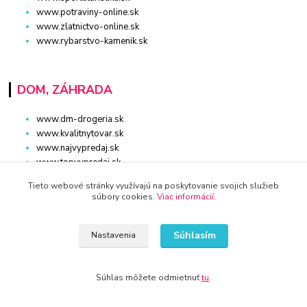
www.potraviny-online.sk
www.zlatnictvo-online.sk
www.rybarstvo-kamenik.sk
DOM, ZÁHRADA
www.dm-drogeria.sk
www.kvalitnytovar.sk
www.najvypredaj.sk
www.topvypredaj.sk
www.top-nabytok.sk
Tieto webové stránky využívajú na poskytovanie svojich služieb
www.proti-skodcom.sk
súbory cookies.
Viac informácií
.
www.retromaxishop.sk
www.superpredajca.sk
www.spotrebice-domace.sk
Súhlasím
Nastavenia
www.osvetlenie-svietidla.eu
www.uni-kozmetika.sk
www.zahradnicek.sk
Súhlas môžete odmietnuť
tu
.