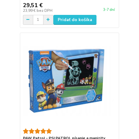
29,51 €
3-7 dní
23,99 €
bez DPH
Pridať do košíka
PAW Patrol - PSI PATROL písanie a manizity