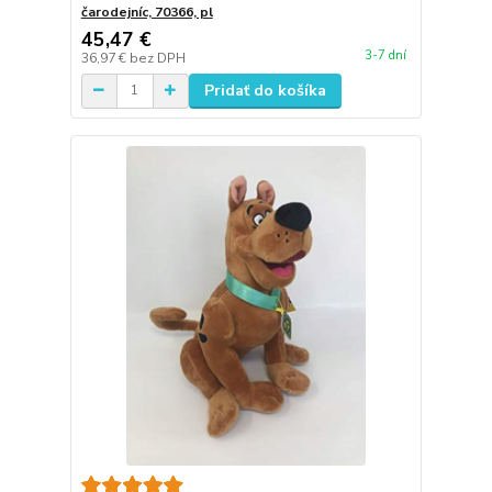
čarodejníc, 70366, pl
45,47 €
3-7 dní
36,97 €
bez DPH
Pridať do košíka