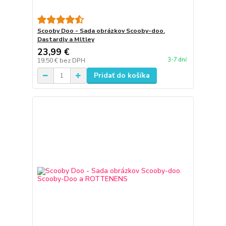
Scooby Doo - Sada obrázkov Scooby-doo.
Dastardly a Mltley
23,99 €
3-7 dní
19,50 €
bez DPH
Pridať do košíka