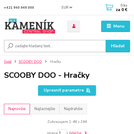
0
ks
EUR
+421 940 949 000
za
0 €
Menu
Hľadať
Úvod
SCOOBY DOO
Hračky
SCOOBY DOO - Hračky
Upresniť parametre
Najnovšie
Najlacnejšie
Najdrahšie
Zobrazujem 1-48 z 244
strana
z 6
ďalšie