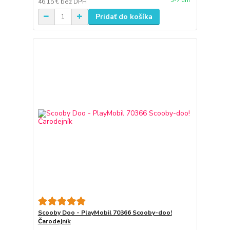
3-7 dní
46,15 €
bez DPH
Pridať do košíka
Scooby Doo - PlayMobil 70366 Scooby-doo!
Čarodejník