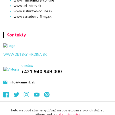
www.nahradnediely.online
www.uni-zdrav.sk
www.zlatnictvo-online.sk
www.zariadenie-firmy.sk
Kontakty
WWW.DETSKY-HRDINA.SK
Viktória
+421 940 949 000
info@kamenik.sk
Tieto webové stránky využívajú na poskytovanie svojich služieb
súbory cookies.
Viac informácií
.