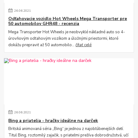
26
.
06
.
2021
Odťahovacie vozidlo Hot Wheels Mega Transporter pre
50 automobilov GHR48 - recenzia
Mega Transporter Hot Wheels je neobvyklé nákladné auto so 4-
úrovňovým odťahovým vozíkom a úložnými priestormi, ktoré
dokážu prepraviť až 50 automobilo...
čítať celé
26
.
06
.
2021
Bing a priatelia - hračky ideálne na darček
Britská animovaná séria „Bing“ je jednou z najobľúbenejších detí.
Titul Bing, roztomilý zajačik, s priateľmi prežíva dobrodružstvá, učí