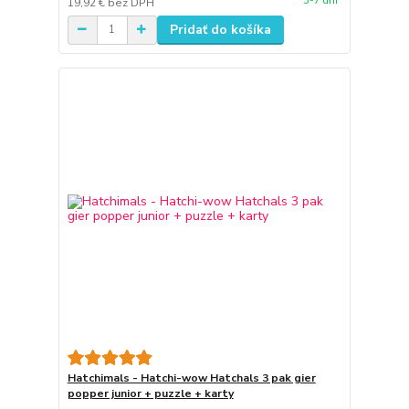
3-7 dní
19,92 €
bez DPH
Pridať do košíka
Hatchimals - Hatchi-wow Hatchals 3 pak gier
popper junior + puzzle + karty