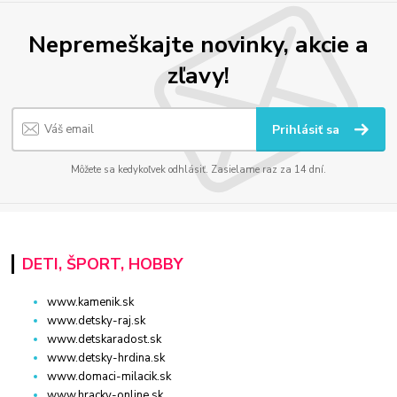
Nepremeškajte novinky, akcie a
zľavy!
Prihlásiť sa
Môžete sa kedykoľvek odhlásiť. Zasielame raz za 14 dní.
DETI, ŠPORT, HOBBY
www.kamenik.sk
www.detsky-raj.sk
www.detskaradost.sk
www.detsky-hrdina.sk
www.domaci-milacik.sk
www.hracky-online.sk