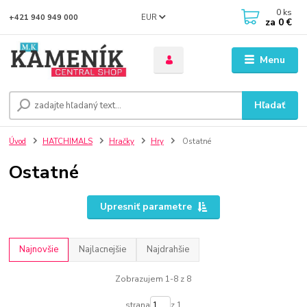
0
ks
EUR
+421 940 949 000
za
0 €
Menu
Hľadať
Úvod
HATCHIMALS
Hračky
Hry
Ostatné
Ostatné
Upresniť parametre
Najnovšie
Najlacnejšie
Najdrahšie
Zobrazujem 1-8 z 8
strana
z 1