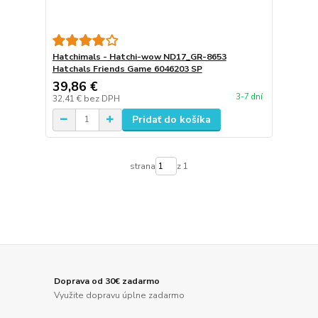
Hatchimals - Hatchi-wow ND17_GR-8653
Hatchals Friends Game 6046203 SP
39,86 €
3-7 dní
32,41 €
bez DPH
Pridať do košíka
strana
z 1
Doprava od 30€ zadarmo
Využite dopravu úplne zadarmo