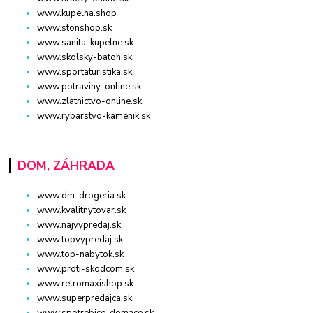
www.kupelna.shop
www.stonshop.sk
www.sanita-kupelne.sk
www.skolsky-batoh.sk
www.sportaturistika.sk
www.potraviny-online.sk
www.zlatnictvo-online.sk
www.rybarstvo-kamenik.sk
DOM, ZÁHRADA
www.dm-drogeria.sk
www.kvalitnytovar.sk
www.najvypredaj.sk
www.topvypredaj.sk
www.top-nabytok.sk
www.proti-skodcom.sk
www.retromaxishop.sk
www.superpredajca.sk