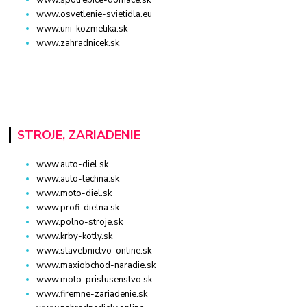
www.spotrebice-domace.sk
www.osvetlenie-svietidla.eu
www.uni-kozmetika.sk
www.zahradnicek.sk
STROJE, ZARIADENIE
www.auto-diel.sk
www.auto-techna.sk
www.moto-diel.sk
www.profi-dielna.sk
www.polno-stroje.sk
www.krby-kotly.sk
www.stavebnictvo-online.sk
www.maxiobchod-naradie.sk
www.moto-prislusenstvo.sk
www.firemne-zariadenie.sk