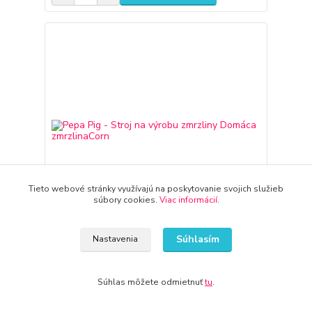
Tieto webové stránky využívajú na poskytovanie svojich služieb
súbory cookies.
Viac informácií
.
Súhlasím
Nastavenia
Pepa Pig - Stroj na výrobu zmrzliny Domáca
zmrzlinaCorn
Súhlas môžete odmietnuť
tu
.
40,60 €
3-7 dní
33,01 €
bez DPH