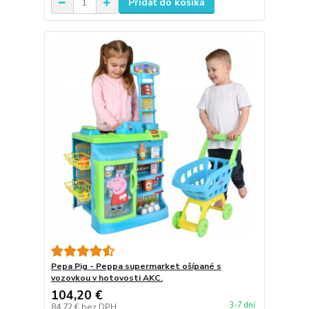
Pridať do košíka
Pepa Pig - Peppa supermarket ošípané s
vozovkou v hotovosti AKC.
104,20 €
3-7 dní
84,72 €
bez DPH