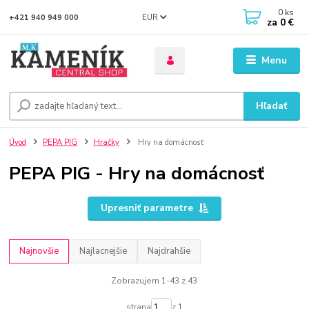
0
ks
EUR
+421 940 949 000
za
0 €
Menu
Hľadať
Úvod
PEPA PIG
Hračky
Hry na domácnosť
PEPA PIG - Hry na domácnosť
Upresniť parametre
Najnovšie
Najlacnejšie
Najdrahšie
Zobrazujem 1-43 z 43
strana
z 1