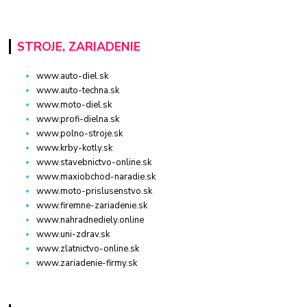
STROJE, ZARIADENIE
www.auto-diel.sk
www.auto-techna.sk
www.moto-diel.sk
www.profi-dielna.sk
www.polno-stroje.sk
www.krby-kotly.sk
www.stavebnictvo-online.sk
www.maxiobchod-naradie.sk
www.moto-prislusenstvo.sk
www.firemne-zariadenie.sk
www.nahradnediely.online
www.uni-zdrav.sk
www.zlatnictvo-online.sk
www.zariadenie-firmy.sk