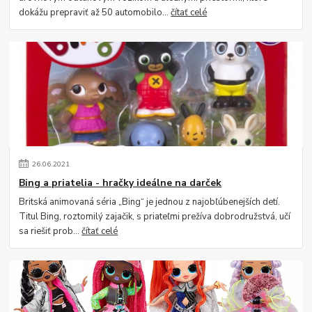
dokážu prepraviť až 50 automobilo...
čítať celé
26
.
06
.
2021
Bing a priatelia - hračky ideálne na darček
Britská animovaná séria „Bing“ je jednou z najobľúbenejších detí.
Titul Bing, roztomilý zajačik, s priateľmi prežíva dobrodružstvá, učí
sa riešiť prob...
čítať celé