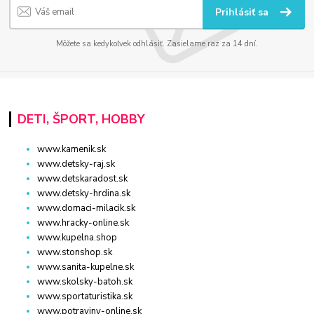
Prihlásiť sa
Môžete sa kedykoľvek odhlásiť. Zasielame raz za 14 dní.
DETI, ŠPORT, HOBBY
www.kamenik.sk
www.detsky-raj.sk
www.detskaradost.sk
www.detsky-hrdina.sk
www.domaci-milacik.sk
www.hracky-online.sk
www.kupelna.shop
www.stonshop.sk
www.sanita-kupelne.sk
www.skolsky-batoh.sk
www.sportaturistika.sk
www.potraviny-online.sk