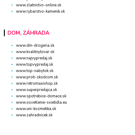
www.zlatnictvo-online.sk
www.rybarstvo-kamenik.sk
DOM, ZÁHRADA
www.dm-drogeria.sk
www.kvalitnytovar.sk
www.najvypredaj.sk
www.topvypredaj.sk
www.top-nabytok.sk
www.proti-skodcom.sk
www.retromaxishop.sk
www.superpredajca.sk
www.spotrebice-domace.sk
www.osvetlenie-svietidla.eu
www.uni-kozmetika.sk
www.zahradnicek.sk