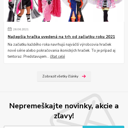
26
.
06
.
2021
Najlepšia hračka uvedená na trh od začiatku roku 2021
Na začiatku každého roka navrhujú najväčší výrobcovia hračiek
nové série alebo pokračovania ikonických hračiek. To je prípad aj
tentoraz. Predstavujem...
čítať celé
Zobraziť všetky články
Nepremeškajte novinky, akcie a
zľavy!