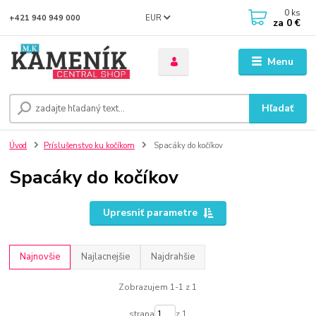
0
ks
EUR
+421 940 949 000
za
0 €
Menu
Hľadať
Úvod
Príslušenstvo ku kočíkom
Spacáky do kočíkov
Spacáky do kočíkov
Upresniť parametre
Najnovšie
Najlacnejšie
Najdrahšie
Zobrazujem 1-1 z 1
strana
z 1