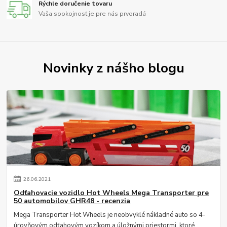
Rýchle doručenie tovaru
Vaša spokojnosť je pre nás prvoradá
Novinky z nášho blogu
26
.
06
.
2021
Odťahovacie vozidlo Hot Wheels Mega Transporter pre
50 automobilov GHR48 - recenzia
Mega Transporter Hot Wheels je neobvyklé nákladné auto so 4-
úrovňovým odťahovým vozíkom a úložnými priestormi, ktoré