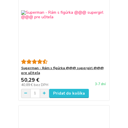
Superman - Rám s figúrka @@@ supergirl @@@
pre učiteľa
50,29 €
3-7 dní
40,89 €
bez DPH
Pridať do košíka