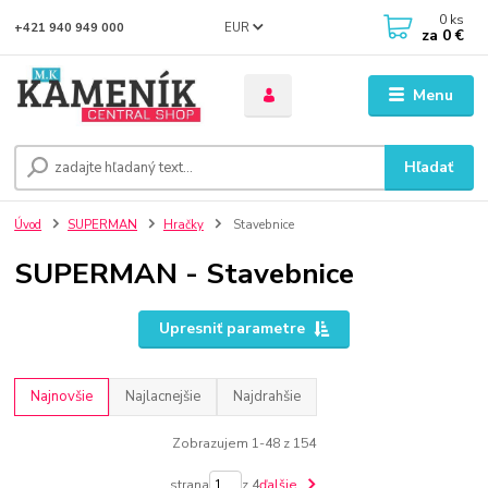
0
ks
EUR
+421 940 949 000
za
0 €
Menu
Hľadať
Úvod
SUPERMAN
Hračky
Stavebnice
SUPERMAN - Stavebnice
Upresniť parametre
Najnovšie
Najlacnejšie
Najdrahšie
Zobrazujem 1-48 z 154
strana
z 4
ďalšie