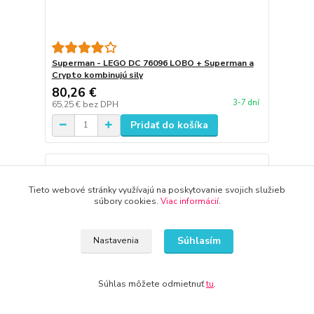
Superman - LEGO DC 76096 LOBO + Superman a
Crypto kombinujú sily
80,26 €
3-7 dní
65,25 €
bez DPH
Pridať do košíka
Tieto webové stránky využívajú na poskytovanie svojich služieb
súbory cookies.
Viac informácií
.
Súhlasím
Nastavenia
Súhlas môžete odmietnuť
tu
.