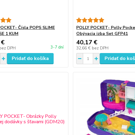
POCKET- Čísla POPS SLIME
POLLY POCKET- Polly Pocket
SE 1 KUM
Obývacia izba Set GFP41
 €
40,17 €
3-7 dní
bez DPH
32,66 €
bez DPH
Pridať do košíka
Pridať do koš