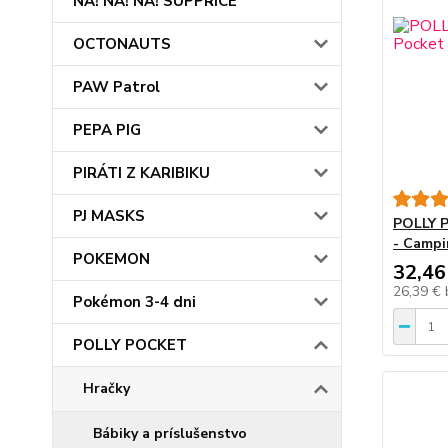
NA! NA! NA! SUPPRICE
OCTONAUTS
PAW Patrol
PEPA PIG
PIRÁTI Z KARIBIKU
PJ MASKS
POLLY P
- Camp
POKEMON
32,46
26,39 €
Pokémon 3-4 dni
POLLY POCKET
Hračky
Bábiky a príslušenstvo