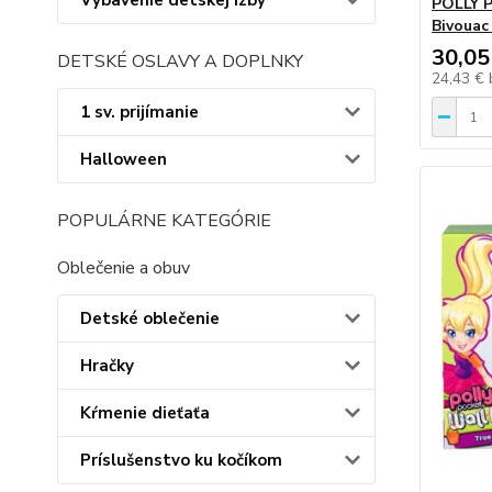
Vybavenie detskej izby
POLLY P
Bivouac
30,05
DETSKÉ OSLAVY A DOPLNKY
24,43 €
1 sv. prijímanie
Halloween
POPULÁRNE KATEGÓRIE
Oblečenie a obuv
Detské oblečenie
Hračky
Kŕmenie dieťaťa
Príslušenstvo ku kočíkom