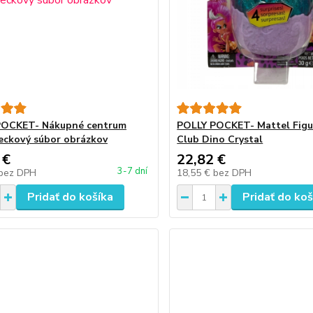
POCKET- Nákupné centrum
POLLY POCKET- Mattel Figu
reckový súbor obrázkov
Club Dino Crystal
 €
22,82 €
3-7 dní
bez DPH
18,55 €
bez DPH
Pridať do košíka
Pridať do koš