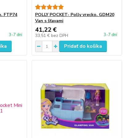
o. FTP74
POLLY POCKET- Polly vrecko. GDM20
Van s šťavami
41,22 €
3-7 dní
3-7 dní
33,51 €
bez DPH
íka
Pridať do košíka