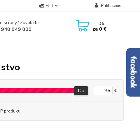
Prihlásenie
EUR
e si rady? Zavolajte.
0
ks
za
0 €
 940 949 000
nstvo
Do
€
P produkt