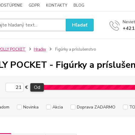
ODSTÚPENIE
GDPR
KONTAKTY
BLOG
Neviet
Hľadať
+421
POLLY POCKET
Hračky
Figúrky a príslušenstvo
Y POCKET - Figúrky a prísluše
€
Od
adom
Novinka
Akcia
Doprava ZADARMO
TO