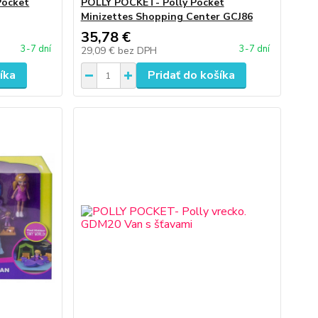
Pocket
POLLY POCKET- Polly Pocket
Minizettes Shopping Center GCJ86
35,78 €
3-7 dní
3-7 dní
29,09 €
bez DPH
íka
Pridať do košíka