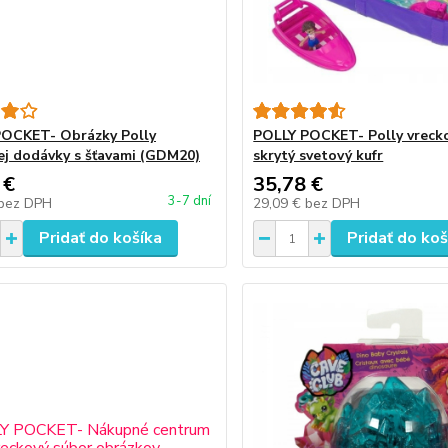
OCKET- Obrázky Polly
POLLY POCKET- Polly vreck
ej dodávky s šťavami (GDM20)
skrytý svetový kufr
 €
35,78 €
3-7 dní
bez DPH
29,09 €
bez DPH
Pridať do košíka
Pridať do koš