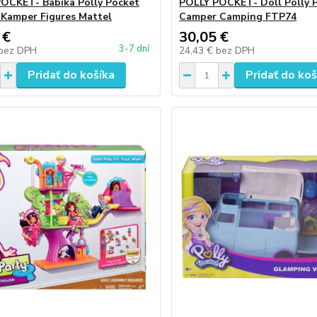
OCKET- Bábika Polly Pocket
POLLY POCKET- Doll Polly 
 Kamper Figures Mattel
Camper Camping FTP74
 €
30,05 €
3-7 dní
bez DPH
24,43 €
bez DPH
Pridať do košíka
Pridať do koš