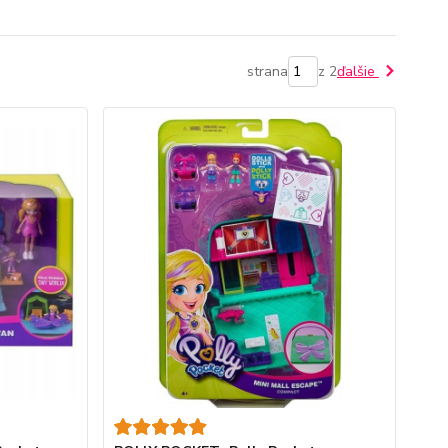
strana
z 2
ďalšie