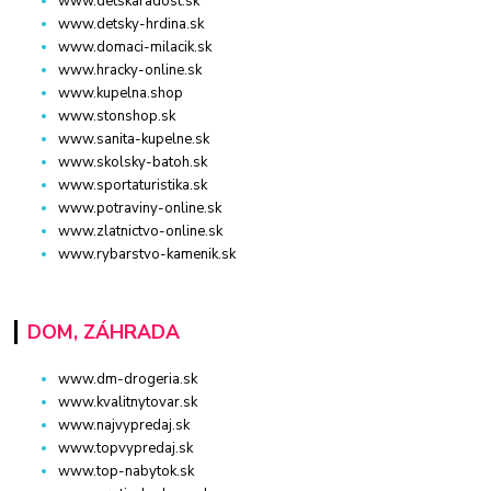
www.detskaradost.sk
www.detsky-hrdina.sk
www.domaci-milacik.sk
www.hracky-online.sk
www.kupelna.shop
www.stonshop.sk
www.sanita-kupelne.sk
www.skolsky-batoh.sk
www.sportaturistika.sk
www.potraviny-online.sk
www.zlatnictvo-online.sk
www.rybarstvo-kamenik.sk
DOM, ZÁHRADA
www.dm-drogeria.sk
www.kvalitnytovar.sk
www.najvypredaj.sk
www.topvypredaj.sk
www.top-nabytok.sk