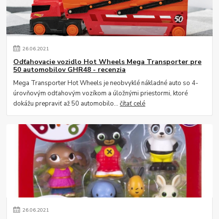
26
.
06
.
2021
Odťahovacie vozidlo Hot Wheels Mega Transporter pre
50 automobilov GHR48 - recenzia
Mega Transporter Hot Wheels je neobvyklé nákladné auto so 4-
úrovňovým odťahovým vozíkom a úložnými priestormi, ktoré
dokážu prepraviť až 50 automobilo...
čítať celé
26
.
06
.
2021