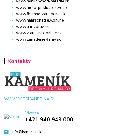
www.maxiobchod-naradie.sk
www.moto-prislusenstvo.sk
www.firemne-zariadenie.sk
www.nahradnediely.online
www.uni-zdrav.sk
www.zlatnictvo-online.sk
www.zariadenie-firmy.sk
Kontakty
WWW.DETSKY-HRDINA.SK
Viktória
+421 940 949 000
info@kamenik.sk