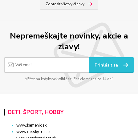
Zobraziť všetky články
Nepremeškajte novinky, akcie a
zľavy!
Prihlásiť sa
Môžete sa kedykoľvek odhlásiť. Zasielame raz za 14 dní.
DETI, ŠPORT, HOBBY
www.kamenik.sk
www.detsky-raj.sk