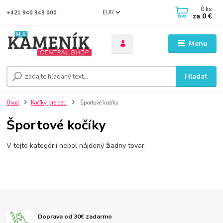
0
ks
EUR
+421 940 949 000
za
0 €
Menu
Hľadať
Úvod
Kočíky pre deti
Športové kočíky
Športové kočíky
V tejto kategórii nebol nájdený žiadny tovar.
Doprava od 30€ zadarmo