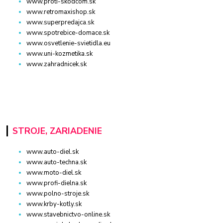
www.proti-skodcom.sk
www.retromaxishop.sk
www.superpredajca.sk
www.spotrebice-domace.sk
www.osvetlenie-svietidla.eu
www.uni-kozmetika.sk
www.zahradnicek.sk
STROJE, ZARIADENIE
www.auto-diel.sk
www.auto-techna.sk
www.moto-diel.sk
www.profi-dielna.sk
www.polno-stroje.sk
www.krby-kotly.sk
www.stavebnictvo-online.sk