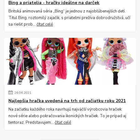
Bing a priatelia - hračky ideálne na darček
Britská animovaná séria „Bing“ je jednou z najobľúbenejších detí.
Titul Bing, roztomilý zajačik, s priateľmi prežíva dobrodružstvá, učí
sa riešiť prob...
čítať celé
26
.
06
.
2021
Najlepšia hračka uvedená na trh od začiatku roku 2021
Na začiatku každého roka navrhujú najväčší výrobcovia hračiek
nové série alebo pokračovania ikonických hračiek. To je prípad aj
tentoraz. Predstavujem...
čítať celé