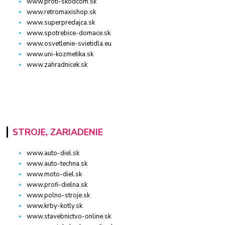
www.proti-skodcom.sk
www.retromaxishop.sk
www.superpredajca.sk
www.spotrebice-domace.sk
www.osvetlenie-svietidla.eu
www.uni-kozmetika.sk
www.zahradnicek.sk
STROJE, ZARIADENIE
www.auto-diel.sk
www.auto-techna.sk
www.moto-diel.sk
www.profi-dielna.sk
www.polno-stroje.sk
www.krby-kotly.sk
www.stavebnictvo-online.sk