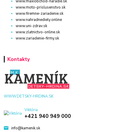
www.maxiobchod-naradie.sk
www.moto-prislusenstvo.sk
www.firemne-zariadenie.sk
www.nahradnediely.online
www.uni-zdrav.sk
www.zlatnictvo-online.sk
www.zariadenie-firmy.sk
Kontakty
WWW.DETSKY-HRDINA.SK
Viktória
+421 940 949 000
info@kamenik.sk