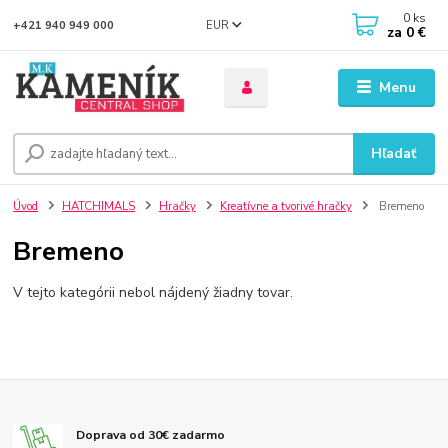
0
ks
EUR
+421 940 949 000
za
0 €
Menu
Hľadať
Úvod
HATCHIMALS
Hračky
Kreatívne a tvorivé hračky
Bremeno
Bremeno
V tejto kategórii nebol nájdený žiadny tovar.
Doprava od 30€ zadarmo