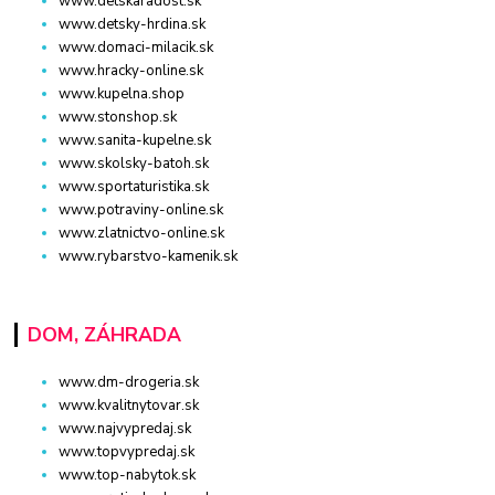
www.detskaradost.sk
www.detsky-hrdina.sk
www.domaci-milacik.sk
www.hracky-online.sk
www.kupelna.shop
www.stonshop.sk
www.sanita-kupelne.sk
www.skolsky-batoh.sk
www.sportaturistika.sk
www.potraviny-online.sk
www.zlatnictvo-online.sk
www.rybarstvo-kamenik.sk
DOM, ZÁHRADA
www.dm-drogeria.sk
www.kvalitnytovar.sk
www.najvypredaj.sk
www.topvypredaj.sk
www.top-nabytok.sk