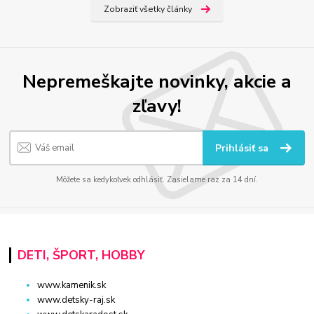
Zobraziť všetky články
Nepremeškajte novinky, akcie a
zľavy!
Prihlásiť sa
Môžete sa kedykoľvek odhlásiť. Zasielame raz za 14 dní.
DETI, ŠPORT, HOBBY
www.kamenik.sk
www.detsky-raj.sk