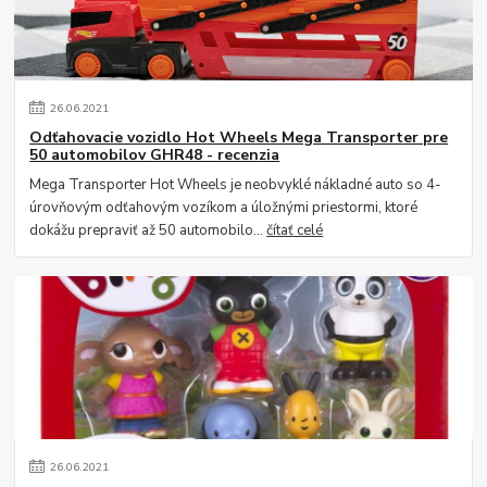
26
.
06
.
2021
Odťahovacie vozidlo Hot Wheels Mega Transporter pre
50 automobilov GHR48 - recenzia
Mega Transporter Hot Wheels je neobvyklé nákladné auto so 4-
úrovňovým odťahovým vozíkom a úložnými priestormi, ktoré
dokážu prepraviť až 50 automobilo...
čítať celé
26
.
06
.
2021