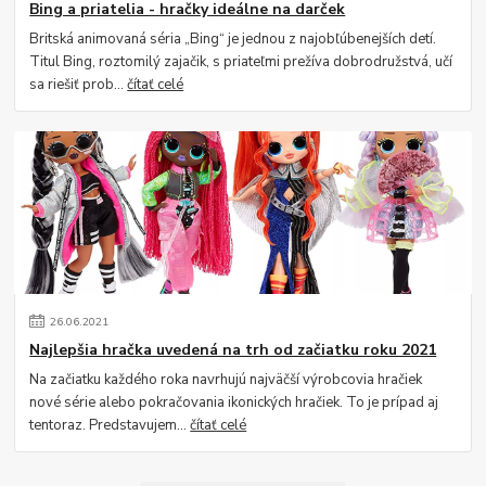
Bing a priatelia - hračky ideálne na darček
Britská animovaná séria „Bing“ je jednou z najobľúbenejších detí.
Titul Bing, roztomilý zajačik, s priateľmi prežíva dobrodružstvá, učí
sa riešiť prob...
čítať celé
26
.
06
.
2021
Najlepšia hračka uvedená na trh od začiatku roku 2021
Na začiatku každého roka navrhujú najväčší výrobcovia hračiek
nové série alebo pokračovania ikonických hračiek. To je prípad aj
tentoraz. Predstavujem...
čítať celé