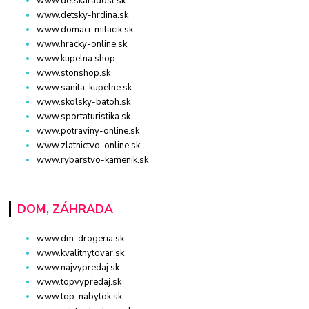
www.detskaradost.sk
www.detsky-hrdina.sk
www.domaci-milacik.sk
www.hracky-online.sk
www.kupelna.shop
www.stonshop.sk
www.sanita-kupelne.sk
www.skolsky-batoh.sk
www.sportaturistika.sk
www.potraviny-online.sk
www.zlatnictvo-online.sk
www.rybarstvo-kamenik.sk
DOM, ZÁHRADA
www.dm-drogeria.sk
www.kvalitnytovar.sk
www.najvypredaj.sk
www.topvypredaj.sk
www.top-nabytok.sk