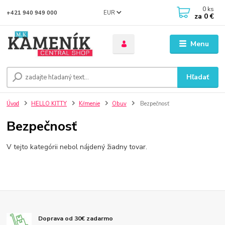
0
ks
EUR
+421 940 949 000
za
0 €
Menu
Hľadať
Úvod
HELLO KITTY
Kŕmenie
Obuv
Bezpečnosť
Bezpečnosť
V tejto kategórii nebol nájdený žiadny tovar.
Doprava od 30€ zadarmo