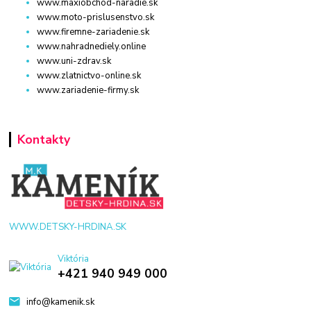
www.maxiobchod-naradie.sk
www.moto-prislusenstvo.sk
www.firemne-zariadenie.sk
www.nahradnediely.online
www.uni-zdrav.sk
www.zlatnictvo-online.sk
www.zariadenie-firmy.sk
Kontakty
WWW.DETSKY-HRDINA.SK
Viktória
+421 940 949 000
info@kamenik.sk