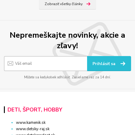
Zobraziť všetky články
Nepremeškajte novinky, akcie a
zľavy!
Prihlásiť sa
Môžete sa kedykoľvek odhlásiť. Zasielame raz za 14 dní.
DETI, ŠPORT, HOBBY
www.kamenik.sk
www.detsky-raj.sk