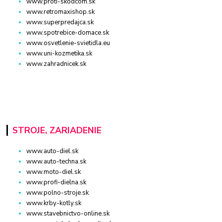
www.proti-skodcom.sk
www.retromaxishop.sk
www.superpredajca.sk
www.spotrebice-domace.sk
www.osvetlenie-svietidla.eu
www.uni-kozmetika.sk
www.zahradnicek.sk
STROJE, ZARIADENIE
www.auto-diel.sk
www.auto-techna.sk
www.moto-diel.sk
www.profi-dielna.sk
www.polno-stroje.sk
www.krby-kotly.sk
www.stavebnictvo-online.sk