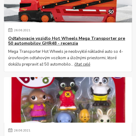
26
.
06
.
2021
Odťahovacie vozidlo Hot Wheels Mega Transporter pre
50 automobilov GHR48 - recenzia
Mega Transporter Hot Wheels je neobvyklé nákladné auto so 4-
úrovňovým odťahovým vozíkom a úložnými priestormi, ktoré
dokážu prepraviť až 50 automobilo...
čítať celé
26
.
06
.
2021