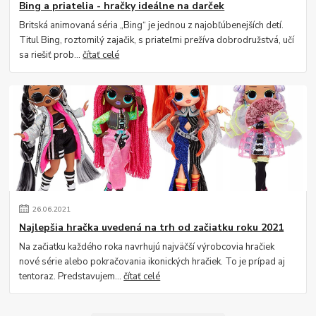
Bing a priatelia - hračky ideálne na darček
Britská animovaná séria „Bing“ je jednou z najobľúbenejších detí.
Titul Bing, roztomilý zajačik, s priateľmi prežíva dobrodružstvá, učí
sa riešiť prob...
čítať celé
26
.
06
.
2021
Najlepšia hračka uvedená na trh od začiatku roku 2021
Na začiatku každého roka navrhujú najväčší výrobcovia hračiek
nové série alebo pokračovania ikonických hračiek. To je prípad aj
tentoraz. Predstavujem...
čítať celé