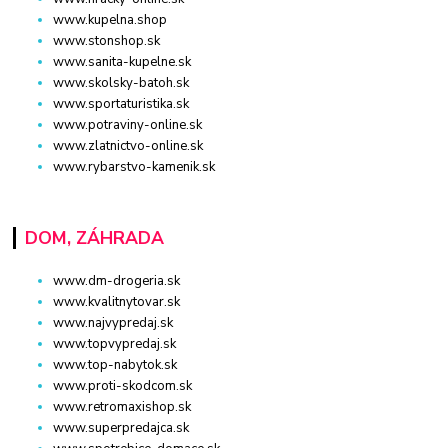
www.kupelna.shop
www.stonshop.sk
www.sanita-kupelne.sk
www.skolsky-batoh.sk
www.sportaturistika.sk
www.potraviny-online.sk
www.zlatnictvo-online.sk
www.rybarstvo-kamenik.sk
DOM, ZÁHRADA
www.dm-drogeria.sk
www.kvalitnytovar.sk
www.najvypredaj.sk
www.topvypredaj.sk
www.top-nabytok.sk
www.proti-skodcom.sk
www.retromaxishop.sk
www.superpredajca.sk