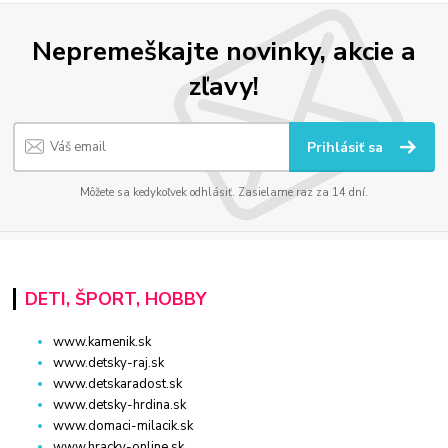
Nepremeškajte novinky, akcie a
zľavy!
Prihlásiť sa
Môžete sa kedykoľvek odhlásiť. Zasielame raz za 14 dní.
DETI, ŠPORT, HOBBY
www.kamenik.sk
www.detsky-raj.sk
www.detskaradost.sk
www.detsky-hrdina.sk
www.domaci-milacik.sk
www.hracky-online.sk