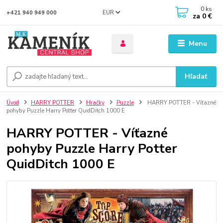
0
ks
EUR
+421 940 949 000
za
0 €
Menu
Hľadať
Úvod
HARRY POTTER
Hračky
Puzzle
HARRY POTTER - Víťazné
pohyby Puzzle Harry Potter QuidDitch 1000 E
HARRY POTTER - Víťazné
pohyby Puzzle Harry Potter
QuidDitch 1000 E