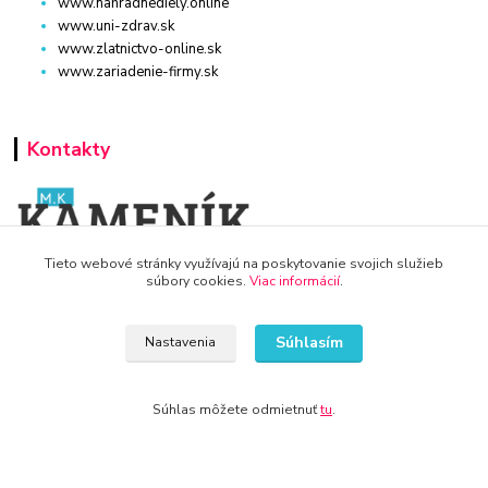
www.nahradnediely.online
www.uni-zdrav.sk
www.zlatnictvo-online.sk
www.zariadenie-firmy.sk
Kontakty
Tieto webové stránky využívajú na poskytovanie svojich služieb
súbory cookies.
Viac informácií
.
WWW.DETSKY-HRDINA.SK
Viktória
Súhlasím
Nastavenia
+421 940 949 000
info@kamenik.sk
Súhlas môžete odmietnuť
tu
.