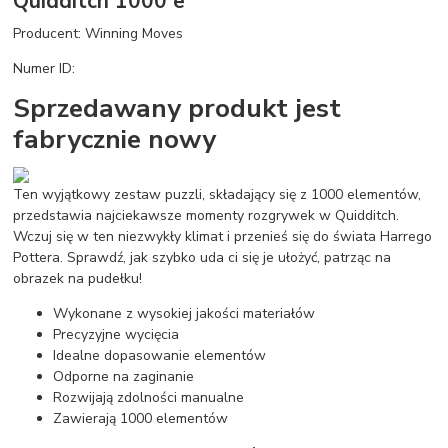
Quidditch 1000 e
Producent: Winning Moves
Numer ID:
Sprzedawany produkt jest
fabrycznie nowy
Ten wyjątkowy zestaw puzzli, składający się z 1000 elementów,
przedstawia najciekawsze momenty rozgrywek w Quidditch.
Wczuj się w ten niezwykły klimat i przenieś się do świata Harrego
Pottera. Sprawdź, jak szybko uda ci się je ułożyć, patrząc na
obrazek na pudełku!
Wykonane z wysokiej jakości materiałów
Precyzyjne wycięcia
Idealne dopasowanie elementów
Odporne na zaginanie
Rozwijają zdolności manualne
Zawierają 1000 elementów