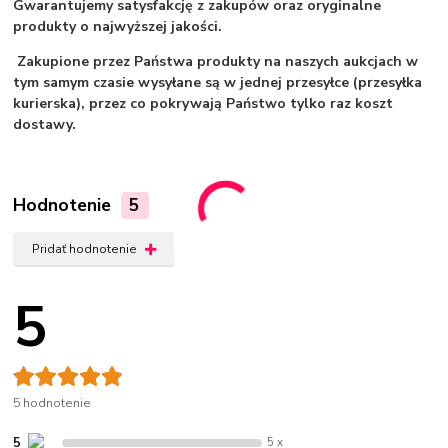
Gwarantujemy satysfakcję z zakupów oraz oryginalne
produkty o najwyższej jakości.
Zakupione przez Państwa produkty na naszych aukcjach w
tym samym czasie wysyłane są w jednej przesyłce (przesyłka
kurierska), przez co pokrywają Państwo tylko raz koszt
dostawy.
Hodnotenie
5
Pridať hodnotenie
5
5 hodnotenie
5
5 x