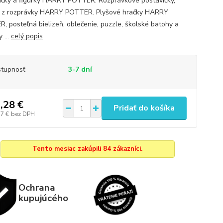
ičky a figúrky HARRY POTTER. Rozprávkové postavičky,
y z rozprávky HARRY POTTER. Plyšové hračky HARRY
, posteľná bielizeň, oblečenie, puzzle, školské batohy a
 ...
celý popis
tupnosť
3-7 dní
,28 €
Pridať do košíka
37 €
bez DPH
Tento mesiac zakúpili 84 zákazníci.
Ochrana
kupujúcého