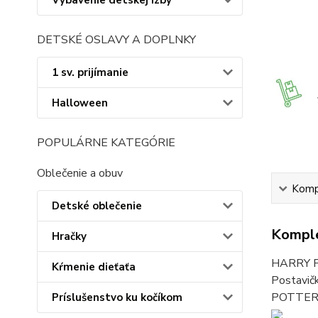
Vybavenie detskej izby
DETSKÉ OSLAVY A DOPLNKY
1 sv. prijímanie
Halloween
POPULÁRNE KATEGÓRIE
Oblečenie a obuv
Kompl
Detské oblečenie
Komple
Hračky
HARRY PO
Kŕmenie dieťaťa
Postavič
POTTER, 
Príslušenstvo ku kočíkom