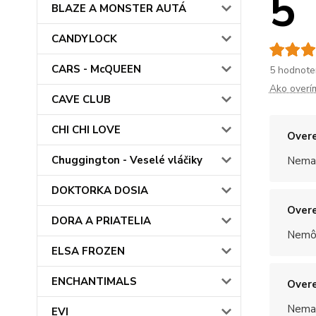
5
BLAZE A MONSTER AUTÁ
CANDYLOCK
CARS - McQUEEN
5 hodnote
Ako overí
CAVE CLUB
CHI CHI LOVE
Overe
Chuggington - Veselé vláčiky
Nemal
DOKTORKA DOSIA
Overe
DORA A PRIATELIA
Nemôž
ELSA FROZEN
ENCHANTIMALS
Overe
Nemal
EVI