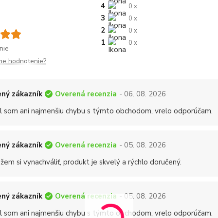
4
0 x
3
0 x
2
0 x
1
0 x
nie
me hodnotenie?
Overená recenzia
ný zákazník
- 06. 08. 2026
 som ani najmenšiu chybu s týmto obchodom, vrelo odporúčam.
Overená recenzia
ný zákazník
- 05. 08. 2026
em si vynachváliť, produkt je skvelý a rýchlo doručený.
Overená recenzia
ný zákazník
- 05. 08. 2026
 som ani najmenšiu chybu s týmto obchodom, vrelo odporúčam.