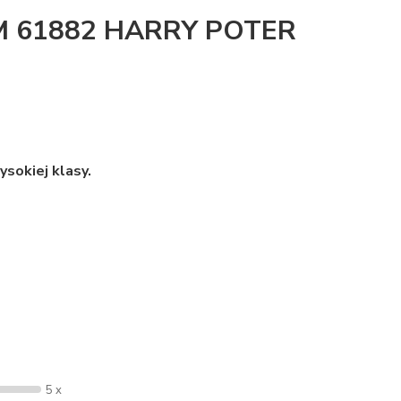
M 61882 HARRY POTER
sokiej klasy.
5 x