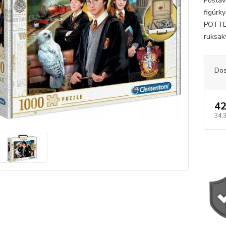
Postav
figúrk
POTTER
ruksaky
Dos
42
34,