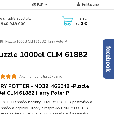
Prihlásenie
EUR
e si rady? Zavolajte.
0
ks
za
0 €
 940 949 000
-Puzzle 1000el CLM 61882 Harry Poter P
zzle 1000el CLM 61882
Ako ma hodnotia zákazníci
RY POTTER - ND39_466048 -Puzzle
el CLM 61882 Harry Poter P
 POTTER hračky hodinky - HARRY POTTER postavičky a
y hračky a doplnky. Hračky z rozprávky HARRY POTTER.