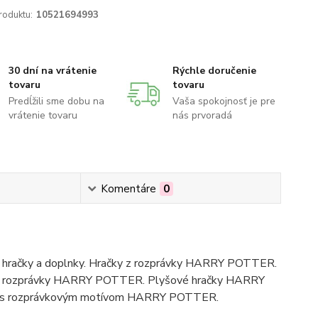
roduktu:
10521694993
30 dní na vrátenie
Rýchle doručenie
tovaru
tovaru
Predĺžili sme dobu na
Vaša spokojnosť je pre
vrátenie tovaru
nás prvoradá
Komentáre
0
hračky a doplnky. Hračky z rozprávky HARRY POTTER.
y z rozprávky HARRY POTTER. Plyšové hračky HARRY
saky s rozprávkovým motívom HARRY POTTER.