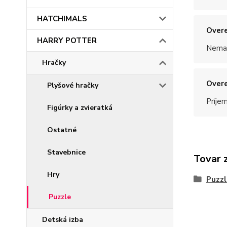
HATCHIMALS
Overe
HARRY POTTER
Nemal
Hračky
Overe
Plyšové hračky
Príje
Figúrky a zvieratká
Ostatné
Stavebnice
Tovar 
Hry
Puzzl
Puzzle
Detská izba