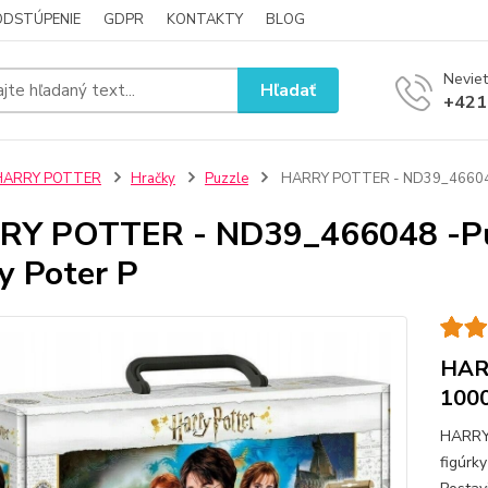
ODSTÚPENIE
GDPR
KONTAKTY
BLOG
Neviet
Hľadať
+421
HARRY POTTER
Hračky
Puzzle
HARRY POTTER - ND39_466048 
RY POTTER - ND39_466048 -Pu
y Poter P
HAR
1000
HARRY
figúrk