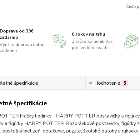
Číslo p
Doprava od 30€
8 rokov na trhu
zadarmo
Značka Kameník Vás
Využite dopravu úplne
presvedčí o kvalite
zadarmo
etné špecifikácie
Hodnotenie
5
tné špecifikácie
TTER hračky hodinky - HARRY POTTER postavičky a figúrky 
ky a figúrky HARRY POTTER. Rozprávkové postavičky, figúrk
posteľná bielizeň, oblečenie, puzzle, školské batohy a ruk