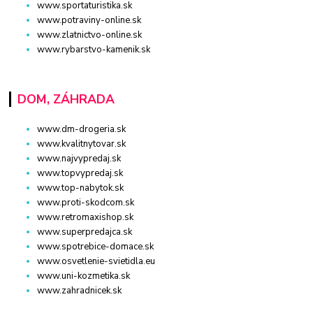
www.sportaturistika.sk
www.potraviny-online.sk
www.zlatnictvo-online.sk
www.rybarstvo-kamenik.sk
DOM, ZÁHRADA
www.dm-drogeria.sk
www.kvalitnytovar.sk
www.najvypredaj.sk
www.topvypredaj.sk
www.top-nabytok.sk
www.proti-skodcom.sk
www.retromaxishop.sk
www.superpredajca.sk
www.spotrebice-domace.sk
www.osvetlenie-svietidla.eu
www.uni-kozmetika.sk
www.zahradnicek.sk