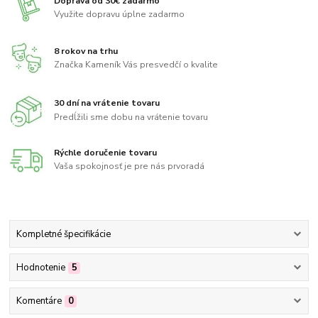
Doprava od 30€ zadarmo
Využite dopravu úplne zadarmo
8 rokov na trhu
Značka Kameník Vás presvedčí o kvalite
30 dní na vrátenie tovaru
Predĺžili sme dobu na vrátenie tovaru
Rýchle doručenie tovaru
Vaša spokojnosť je pre nás prvoradá
Kompletné špecifikácie
Hodnotenie
5
Komentáre
0