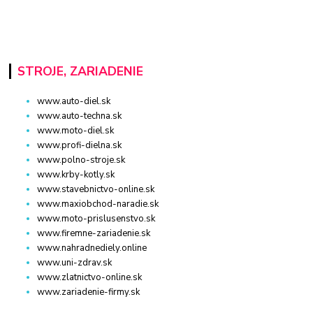
STROJE, ZARIADENIE
www.auto-diel.sk
www.auto-techna.sk
www.moto-diel.sk
www.profi-dielna.sk
www.polno-stroje.sk
www.krby-kotly.sk
www.stavebnictvo-online.sk
www.maxiobchod-naradie.sk
www.moto-prislusenstvo.sk
www.firemne-zariadenie.sk
www.nahradnediely.online
www.uni-zdrav.sk
www.zlatnictvo-online.sk
www.zariadenie-firmy.sk