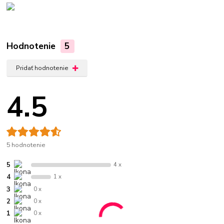
Hodnotenie
5
Pridať hodnotenie
4.5
5 hodnotenie
5
4 x
4
1 x
3
0 x
2
0 x
1
0 x