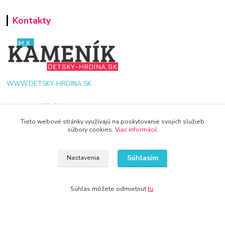
Kontakty
WWW.DETSKY-HRDINA.SK
Viktória
+421 940 949 000
Tieto webové stránky využívajú na poskytovanie svojich služieb
súbory cookies.
Viac informácií
.
info@kamenik.sk
Súhlasím
Nastavenia
Súhlas môžete odmietnuť
tu
.
© 2024 Všetky práva vyhradené KAMENIK.SK
Vytvorené na
Eshop-rychlo.sk