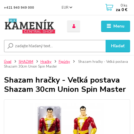
0
ks
EUR
+421 940 949 000
za
0 €
Menu
Hľadať
Úvod
SHAZAM
Hračky
Figúrky
Shazam hračky - Veľká postava
Shazam 30cm Union Spin Master
Shazam hračky - Veľká postava
Shazam 30cm Union Spin Master