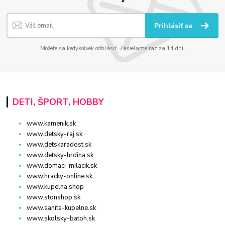
Prihlásiť sa
Môžete sa kedykoľvek odhlásiť. Zasielame raz za 14 dní.
DETI, ŠPORT, HOBBY
www.kamenik.sk
www.detsky-raj.sk
www.detskaradost.sk
www.detsky-hrdina.sk
www.domaci-milacik.sk
www.hracky-online.sk
www.kupelna.shop
www.stonshop.sk
www.sanita-kupelne.sk
www.skolsky-batoh.sk