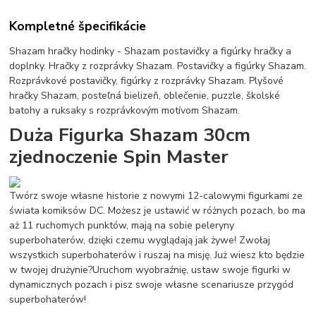
Kompletné špecifikácie
Shazam hračky hodinky - Shazam postavičky a figúrky hračky a
doplnky. Hračky z rozprávky Shazam. Postavičky a figúrky Shazam.
Rozprávkové postavičky, figúrky z rozprávky Shazam. Plyšové
hračky Shazam, posteľná bielizeň, oblečenie, puzzle, školské
batohy a ruksaky s rozprávkovým motívom Shazam.
Duża Figurka Shazam 30cm
zjednoczenie Spin Master
Twórz swoje własne historie z nowymi 12-calowymi figurkami ze
świata komiksów DC. Możesz je ustawić w różnych pozach, bo ma
aż 11 ruchomych punktów, mają na sobie peleryny
superbohaterów, dzięki czemu wyglądają jak żywe! Zwołaj
wszystkich superbohaterów i ruszaj na misję. Już wiesz kto będzie
w twojej drużynie?Uruchom wyobraźnię, ustaw swoje figurki w
dynamicznych pozach i pisz swoje własne scenariusze przygód
superbohaterów!