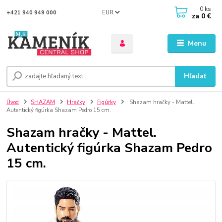
0
ks
EUR
+421 940 949 000
za
0 €
Menu
Hľadať
Úvod
SHAZAM
Hračky
Figúrky
Shazam hračky - Mattel.
Autentický figúrka Shazam Pedro 15 cm.
Shazam hračky - Mattel.
Autentický figúrka Shazam Pedro
15 cm.