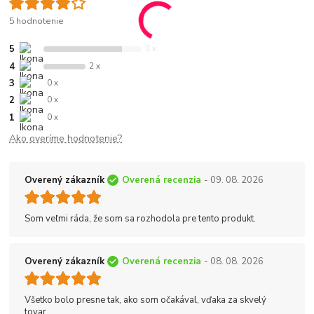
5 hodnotenie
5
3 x
4
2 x
3
0 x
2
0 x
1
0 x
Ako overíme hodnotenie?
Overený zákazník
Overená recenzia
- 09. 08. 2026
Som veľmi ráda, že som sa rozhodola pre tento produkt.
Overený zákazník
Overená recenzia
- 08. 08. 2026
Všetko bolo presne tak, ako som očakával, vďaka za skvelý
tovar.