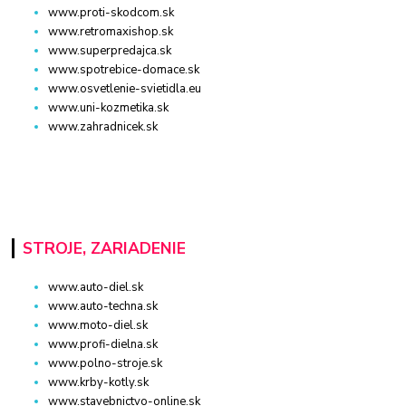
www.proti-skodcom.sk
www.retromaxishop.sk
www.superpredajca.sk
www.spotrebice-domace.sk
www.osvetlenie-svietidla.eu
www.uni-kozmetika.sk
www.zahradnicek.sk
STROJE, ZARIADENIE
www.auto-diel.sk
www.auto-techna.sk
www.moto-diel.sk
www.profi-dielna.sk
www.polno-stroje.sk
www.krby-kotly.sk
www.stavebnictvo-online.sk