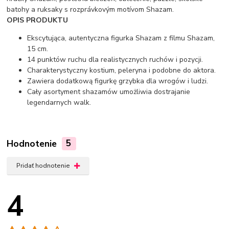
batohy a ruksaky s rozprávkovým motívom Shazam.
OPIS PRODUKTU
Ekscytująca, autentyczna figurka Shazam z filmu Shazam,
15 cm.
14 punktów ruchu dla realistycznych ruchów i pozycji.
Charakterystyczny kostium, peleryna i podobne do aktora.
Zawiera dodatkową figurkę grzybka dla wrogów i ludzi.
Cały asortyment shazamów umożliwia dostrajanie
legendarnych walk.
Hodnotenie
5
Pridať hodnotenie
4