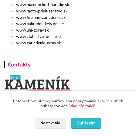
www.maxiobchod-naradie.sk
www.moto-prislusenstvo.sk
www.firemne-zariadenie.sk
www.nahradnediely.online
www.uni-zdrav.sk
www.zlatnictvo-online.sk
www.zariadenie-firmy.sk
Kontakty
Tieto webové stránky využívajú na poskytovanie svojich služieb
WWW.DETSKY-HRDINA.SK
súbory cookies.
Viac informácií
.
Viktória
+421 940 949 000
Súhlasím
Nastavenia
info@kamenik.sk