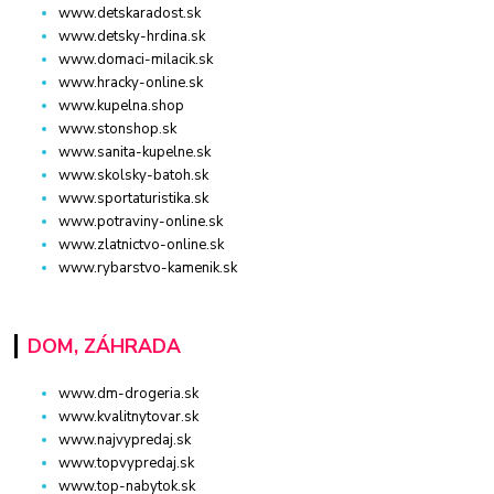
www.detskaradost.sk
www.detsky-hrdina.sk
www.domaci-milacik.sk
www.hracky-online.sk
www.kupelna.shop
www.stonshop.sk
www.sanita-kupelne.sk
www.skolsky-batoh.sk
www.sportaturistika.sk
www.potraviny-online.sk
www.zlatnictvo-online.sk
www.rybarstvo-kamenik.sk
DOM, ZÁHRADA
www.dm-drogeria.sk
www.kvalitnytovar.sk
www.najvypredaj.sk
www.topvypredaj.sk
www.top-nabytok.sk