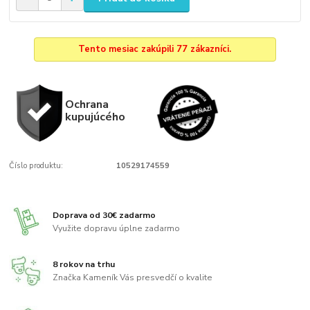
Tento mesiac zakúpili 77 zákazníci.
Ochrana
kupujúcého
Číslo produktu:
10529174559
Doprava od 30€ zadarmo
Využite dopravu úplne zadarmo
8 rokov na trhu
Značka Kameník Vás presvedčí o kvalite