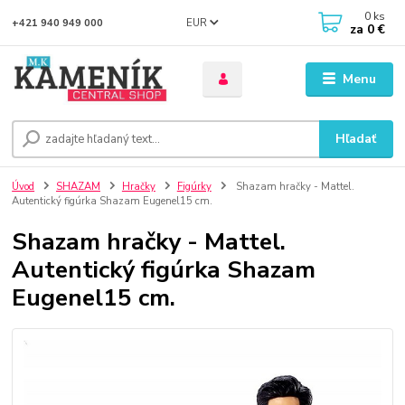
0
ks
EUR
+421 940 949 000
za
0 €
Menu
Hľadať
Úvod
SHAZAM
Hračky
Figúrky
Shazam hračky - Mattel.
Autentický figúrka Shazam Eugenel15 cm.
Shazam hračky - Mattel.
Autentický figúrka Shazam
Eugenel15 cm.