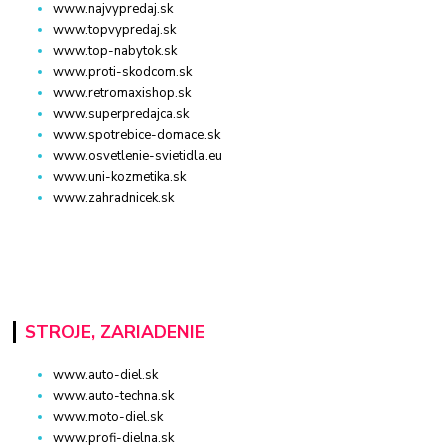
www.najvypredaj.sk
www.topvypredaj.sk
www.top-nabytok.sk
www.proti-skodcom.sk
www.retromaxishop.sk
www.superpredajca.sk
www.spotrebice-domace.sk
www.osvetlenie-svietidla.eu
www.uni-kozmetika.sk
www.zahradnicek.sk
STROJE, ZARIADENIE
www.auto-diel.sk
www.auto-techna.sk
www.moto-diel.sk
www.profi-dielna.sk