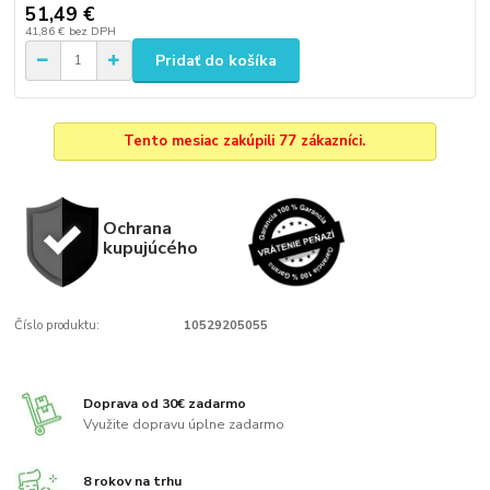
51,49 €
41,86 €
bez DPH
Pridať do košíka
Tento mesiac zakúpili 77 zákazníci.
Ochrana
kupujúcého
Číslo produktu:
10529205055
Doprava od 30€ zadarmo
Využite dopravu úplne zadarmo
8 rokov na trhu