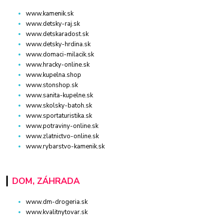
www.kamenik.sk
www.detsky-raj.sk
www.detskaradost.sk
www.detsky-hrdina.sk
www.domaci-milacik.sk
www.hracky-online.sk
www.kupelna.shop
www.stonshop.sk
www.sanita-kupelne.sk
www.skolsky-batoh.sk
www.sportaturistika.sk
www.potraviny-online.sk
www.zlatnictvo-online.sk
www.rybarstvo-kamenik.sk
DOM, ZÁHRADA
www.dm-drogeria.sk
www.kvalitnytovar.sk