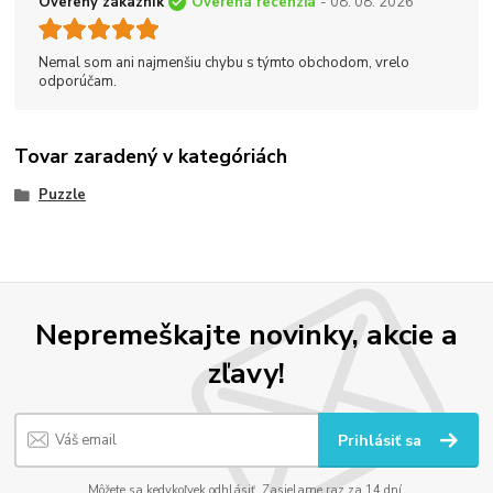
Overený zákazník
Overená recenzia
- 08. 08. 2026
Nemal som ani najmenšiu chybu s týmto obchodom, vrelo
odporúčam.
Tovar zaradený v kategóriách
Puzzle
Nepremeškajte novinky, akcie a
zľavy!
Prihlásiť sa
Môžete sa kedykoľvek odhlásiť. Zasielame raz za 14 dní.