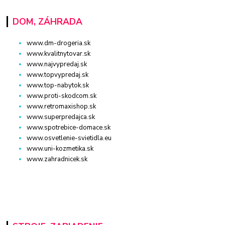
DOM, ZÁHRADA
www.dm-drogeria.sk
www.kvalitnytovar.sk
www.najvypredaj.sk
www.topvypredaj.sk
www.top-nabytok.sk
www.proti-skodcom.sk
www.retromaxishop.sk
www.superpredajca.sk
www.spotrebice-domace.sk
www.osvetlenie-svietidla.eu
www.uni-kozmetika.sk
www.zahradnicek.sk