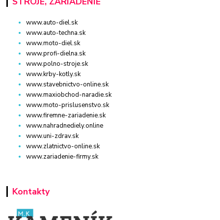
STROJE, ZARIADENIE
www.auto-diel.sk
www.auto-techna.sk
www.moto-diel.sk
www.profi-dielna.sk
www.polno-stroje.sk
www.krby-kotly.sk
www.stavebnictvo-online.sk
www.maxiobchod-naradie.sk
www.moto-prislusenstvo.sk
www.firemne-zariadenie.sk
www.nahradnediely.online
www.uni-zdrav.sk
www.zlatnictvo-online.sk
www.zariadenie-firmy.sk
Kontakty