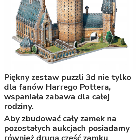
Piękny zestaw puzzli 3d nie tylko
dla fanów Harrego Pottera,
wspaniała zabawa dla całej
rodziny.
Aby zbudować cały zamek na
pozostałych aukcjach posiadamy
również drugą część zamku