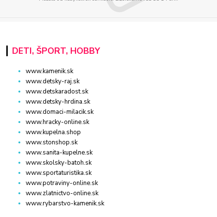
DETI, ŠPORT, HOBBY
www.kamenik.sk
www.detsky-raj.sk
www.detskaradost.sk
www.detsky-hrdina.sk
www.domaci-milacik.sk
www.hracky-online.sk
www.kupelna.shop
www.stonshop.sk
www.sanita-kupelne.sk
www.skolsky-batoh.sk
www.sportaturistika.sk
www.potraviny-online.sk
www.zlatnictvo-online.sk
www.rybarstvo-kamenik.sk