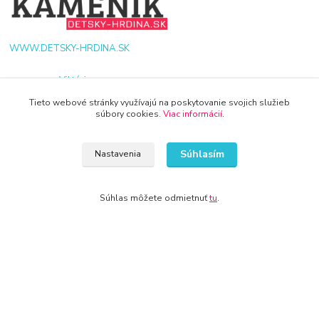
WWW.DETSKY-HRDINA.SK
Viktória
+421 940 949 000
Tieto webové stránky využívajú na poskytovanie svojich služieb
súbory cookies.
Viac informácií
.
info@kamenik.sk
Súhlasím
Nastavenia
Súhlas môžete odmietnuť
tu
.
© 2024 Všetky práva vyhradené KAMENIK.SK
Vytvorené na
Eshop-rychlo.sk