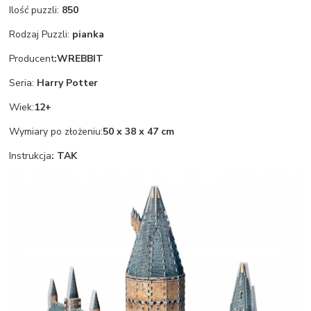
Ilość puzzli:
850
Rodzaj Puzzli:
pianka
Producent
:WREBBIT
Seria:
Harry Potter
Wiek:
12+
Wymiary po złożeniu:
50 x 38 x 47 cm
Instrukcja
: TAK