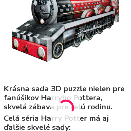
Krásna sada 3D puzzle nielen pre
fanúšikov Harryho Pottera,
skvelá zábava pre celú rodinu.
Celá séria Harry Potter má aj
ďalšie skvelé sady: