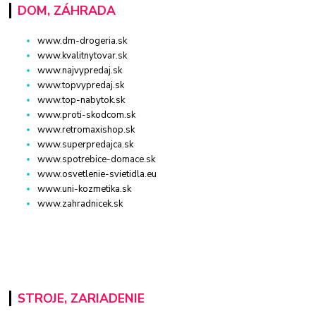
DOM, ZÁHRADA
www.dm-drogeria.sk
www.kvalitnytovar.sk
www.najvypredaj.sk
www.topvypredaj.sk
www.top-nabytok.sk
www.proti-skodcom.sk
www.retromaxishop.sk
www.superpredajca.sk
www.spotrebice-domace.sk
www.osvetlenie-svietidla.eu
www.uni-kozmetika.sk
www.zahradnicek.sk
STROJE, ZARIADENIE