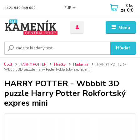
0
ks
EUR
+421 940 949 000
za
0 €
Menu
Hľadať
Úvod
HARRY POTTER
Hračky
Hádanka
HARRY POTTER -
Wbbbit 3D puzzle Harry Potter Rokfortský expres mini
HARRY POTTER - Wbbbit 3D
puzzle Harry Potter Rokfortský
expres mini