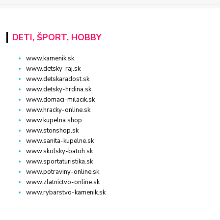
DETI, ŠPORT, HOBBY
www.kamenik.sk
www.detsky-raj.sk
www.detskaradost.sk
www.detsky-hrdina.sk
www.domaci-milacik.sk
www.hracky-online.sk
www.kupelna.shop
www.stonshop.sk
www.sanita-kupelne.sk
www.skolsky-batoh.sk
www.sportaturistika.sk
www.potraviny-online.sk
www.zlatnictvo-online.sk
www.rybarstvo-kamenik.sk