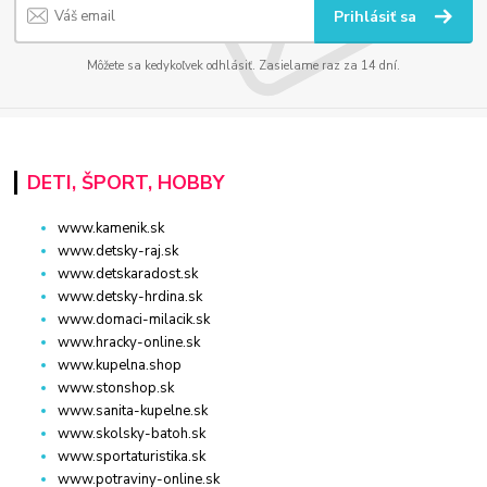
Prihlásiť sa
Môžete sa kedykoľvek odhlásiť. Zasielame raz za 14 dní.
DETI, ŠPORT, HOBBY
www.kamenik.sk
www.detsky-raj.sk
www.detskaradost.sk
www.detsky-hrdina.sk
www.domaci-milacik.sk
www.hracky-online.sk
www.kupelna.shop
www.stonshop.sk
www.sanita-kupelne.sk
www.skolsky-batoh.sk
www.sportaturistika.sk
www.potraviny-online.sk