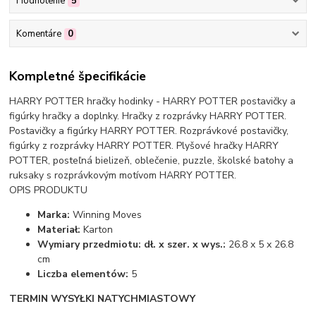
Hodnotenie
5
Komentáre
0
Kompletné špecifikácie
HARRY POTTER hračky hodinky - HARRY POTTER postavičky a
figúrky hračky a doplnky. Hračky z rozprávky HARRY POTTER.
Postavičky a figúrky HARRY POTTER. Rozprávkové postavičky,
figúrky z rozprávky HARRY POTTER. Plyšové hračky HARRY
POTTER, posteľná bielizeň, oblečenie, puzzle, školské batohy a
ruksaky s rozprávkovým motívom HARRY POTTER.
OPIS PRODUKTU
Marka:
Winning Moves
Materiał:
Karton
Wymiary przedmiotu: dł. x szer. x wys.:
26.8 x 5 x 26.8
cm
Liczba elementów:
5
TERMIN WYSYŁKI NATYCHMIASTOWY