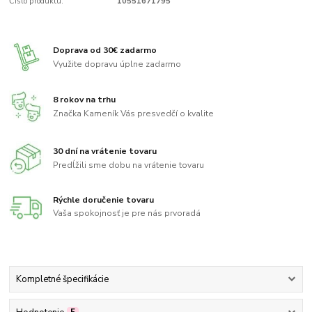
Číslo produktu:
10551671795
Doprava od 30€ zadarmo
Využite dopravu úplne zadarmo
8 rokov na trhu
Značka Kameník Vás presvedčí o kvalite
30 dní na vrátenie tovaru
Predĺžili sme dobu na vrátenie tovaru
Rýchle doručenie tovaru
Vaša spokojnosť je pre nás prvoradá
Kompletné špecifikácie