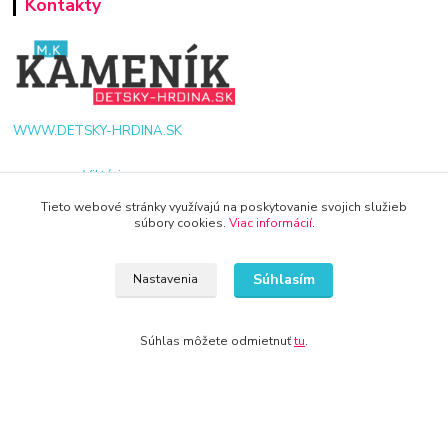
Kontakty
WWW.DETSKY-HRDINA.SK
Viktória
+421 940 949 000
Tieto webové stránky využívajú na poskytovanie svojich služieb
súbory cookies.
Viac informácií
.
info@kamenik.sk
Súhlasím
Nastavenia
Súhlas môžete odmietnuť
tu
.
© 2024 Všetky práva vyhradené KAMENIK.SK
Vytvorené na
Eshop-rychlo.sk