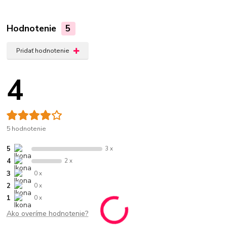
Hodnotenie
5
Pridať hodnotenie
4
5 hodnotenie
5
3 x
4
2 x
3
0 x
2
0 x
1
0 x
Ako overíme hodnotenie?