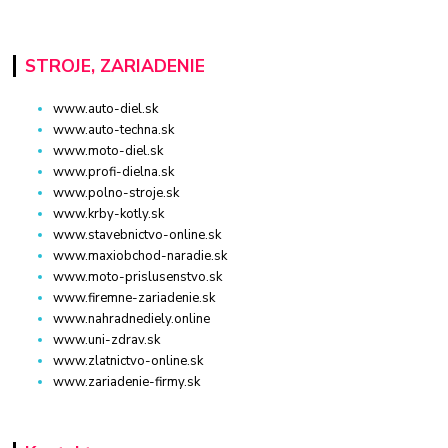
STROJE, ZARIADENIE
www.auto-diel.sk
www.auto-techna.sk
www.moto-diel.sk
www.profi-dielna.sk
www.polno-stroje.sk
www.krby-kotly.sk
www.stavebnictvo-online.sk
www.maxiobchod-naradie.sk
www.moto-prislusenstvo.sk
www.firemne-zariadenie.sk
www.nahradnediely.online
www.uni-zdrav.sk
www.zlatnictvo-online.sk
www.zariadenie-firmy.sk