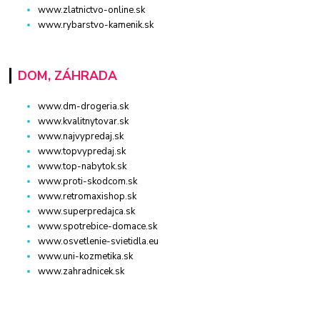
www.zlatnictvo-online.sk
www.rybarstvo-kamenik.sk
DOM, ZÁHRADA
www.dm-drogeria.sk
www.kvalitnytovar.sk
www.najvypredaj.sk
www.topvypredaj.sk
www.top-nabytok.sk
www.proti-skodcom.sk
www.retromaxishop.sk
www.superpredajca.sk
www.spotrebice-domace.sk
www.osvetlenie-svietidla.eu
www.uni-kozmetika.sk
www.zahradnicek.sk