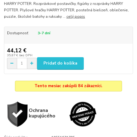
HARRY POTTER. Rozprávkové postavičky, figúrky z rozprávky HARRY
POTTER. Plyšové hračky HARRY POTTER, posteľná bielizeň, oblečenie,
puzzle, školské batohy a ruksaky ...
celý popis
Dostupnosť
3-7 dní
44,12 €
35,87 €
bez DPH
Pridať do košíka
Tento mesiac zakúpili 84 zákazníci.
Ochrana
kupujúcého