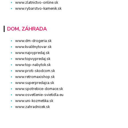
www.zlatnictvo-online.sk
www.rybarstvo-kamenik.sk
DOM, ZÁHRADA
www.dm-drogeria.sk
www.kvalitnytovar.sk
www.najvypredaj.sk
www.topvypredaj.sk
www.top-nabytok.sk
www.proti-skodcom.sk
www.retromaxishop.sk
www.superpredajca.sk
www.spotrebice-domace.sk
www.osvetlenie-svietidla.eu
www.uni-kozmetika.sk
www.zahradnicek.sk