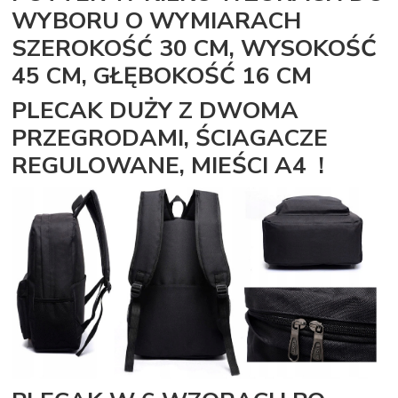
WYBORU O WYMIARACH
SZEROKOŚĆ 30 CM, WYSOKOŚĆ
45 CM, GŁĘBOKOŚĆ 16 CM
PLECAK DUŻY Z DWOMA
PRZEGRODAMI, ŚCIAGACZE
REGULOWANE, MIEŚCI A4 !