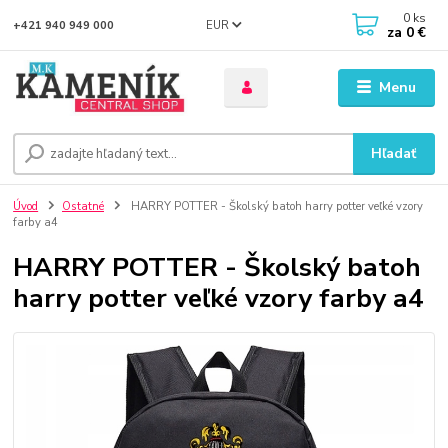
0
ks
EUR
+421 940 949 000
za
0 €
Menu
Hľadať
Úvod
Ostatné
HARRY POTTER - Školský batoh harry potter veľké vzory
farby a4
HARRY POTTER - Školský batoh
harry potter veľké vzory farby a4