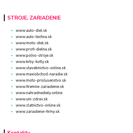
STROJE, ZARIADENIE
www.auto-diel.sk
www.auto-techna.sk
www.moto-diel.sk
www.profi-dielna.sk
www.polno-stroje.sk
www.krby-kotly.sk
www.stavebnictvo-online.sk
www.maxiobchod-naradie.sk
www.moto-prislusenstvo.sk
www.firemne-zariadenie.sk
www.nahradnediely.online
www.uni-zdrav.sk
www.zlatnictvo-online.sk
www.zariadenie-firmy.sk
Kontakty