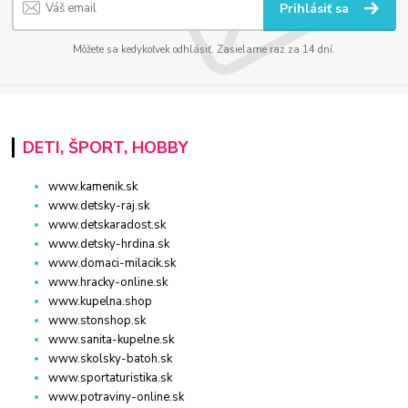
Prihlásiť sa
Môžete sa kedykoľvek odhlásiť. Zasielame raz za 14 dní.
DETI, ŠPORT, HOBBY
www.kamenik.sk
www.detsky-raj.sk
www.detskaradost.sk
www.detsky-hrdina.sk
www.domaci-milacik.sk
www.hracky-online.sk
www.kupelna.shop
www.stonshop.sk
www.sanita-kupelne.sk
www.skolsky-batoh.sk
www.sportaturistika.sk
www.potraviny-online.sk