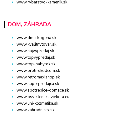
www.rybarstvo-kamenik.sk
DOM, ZÁHRADA
www.dm-drogeria.sk
www.kvalitnytovar.sk
www.najvypredaj.sk
www.topvypredaj.sk
www.top-nabytok.sk
www.proti-skodcom.sk
www.retromaxishop.sk
www.superpredajca.sk
www.spotrebice-domace.sk
www.osvetlenie-svietidla.eu
www.uni-kozmetika.sk
www.zahradnicek.sk