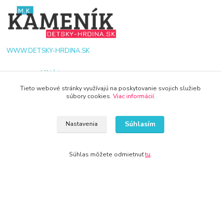
WWW.DETSKY-HRDINA.SK
Viktória
+421 940 949 000
Tieto webové stránky využívajú na poskytovanie svojich služieb
súbory cookies.
Viac informácií
.
info@kamenik.sk
Súhlasím
Nastavenia
Súhlas môžete odmietnuť
tu
.
© 2024 Všetky práva vyhradené KAMENIK.SK
Vytvorené na
Eshop-rychlo.sk