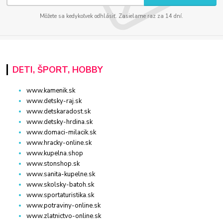
Môžete sa kedykoľvek odhlásiť. Zasielame raz za 14 dní.
DETI, ŠPORT, HOBBY
www.kamenik.sk
www.detsky-raj.sk
www.detskaradost.sk
www.detsky-hrdina.sk
www.domaci-milacik.sk
www.hracky-online.sk
www.kupelna.shop
www.stonshop.sk
www.sanita-kupelne.sk
www.skolsky-batoh.sk
www.sportaturistika.sk
www.potraviny-online.sk
www.zlatnictvo-online.sk