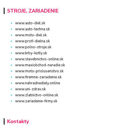
STROJE, ZARIADENIE
www.auto-diel.sk
www.auto-techna.sk
www.moto-diel.sk
www.profi-dielna.sk
www.polno-stroje.sk
www.krby-kotly.sk
www.stavebnictvo-online.sk
www.maxiobchod-naradie.sk
www.moto-prislusenstvo.sk
www.firemne-zariadenie.sk
www.nahradnediely.online
www.uni-zdrav.sk
www.zlatnictvo-online.sk
www.zariadenie-firmy.sk
Kontakty