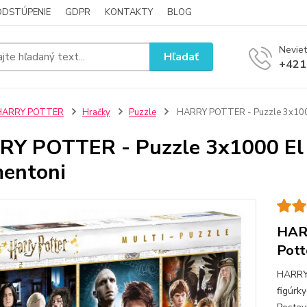
ODSTÚPENIE
GDPR
KONTAKTY
BLOG
Neviet
Hľadať
+421
HARRY POTTER
Hračky
Puzzle
HARRY POTTER - Puzzle 3x1000 
Y POTTER - Puzzle 3x1000 El 
entoni
HARR
Pott
HARRY
figúrk