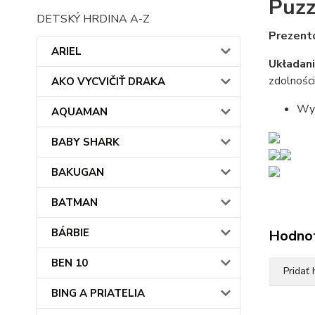
Puzz
DETSKÝ HRDINA A-Z
Prezent
ARIEL
Układani
zdolności
AKO VYCVIČIŤ DRAKA
Wym
AQUAMAN
BABY SHARK
BAKUGAN
BATMAN
BÁRBIE
Hodno
BEN 10
Pridať
BING A PRIATELIA