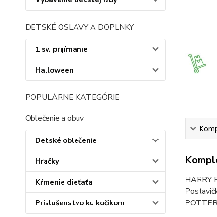
Vybavenie detskej izby
DETSKÉ OSLAVY A DOPLNKY
1 sv. prijímanie
Halloween
POPULÁRNE KATEGÓRIE
Oblečenie a obuv
Kompl
Detské oblečenie
Komple
Hračky
HARRY PO
Kŕmenie dieťaťa
Postavič
POTTER, 
Príslušenstvo ku kočíkom