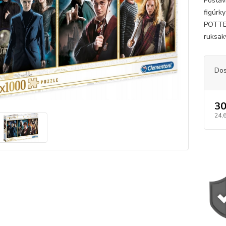
Postav
figúrk
POTTER
ruksaky
Dos
30
24,