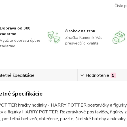
Číslo p
Doprava od 30€
8 rokov na trhu
zadarmo
Značka Kameník Vás
Využite dopravu úplne
presvedčí o kvalite
zadarmo
etné špecifikácie
Hodnotenie
5
tné špecifikácie
TTER hračky hodinky - HARRY POTTER postavičky a figúrky 
ky a figúrky HARRY POTTER. Rozprávkové postavičky, figúrk
posteľná bielizeň, oblečenie, puzzle, školské batohy a ruk