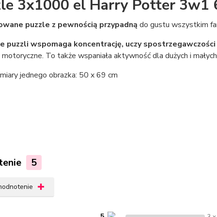
le 3x1000 el Harry Potter 3w1
owane puzzle z pewnością przypadną
do gustu wszystkim fa
e puzzli wspomaga koncentrację, uczy spostrzegawczości i
 motoryczne. To także wspaniała aktywność dla dużych i małych
iary jednego obrazka: 50 x 69 cm
tenie
5
 hodnotenie
5