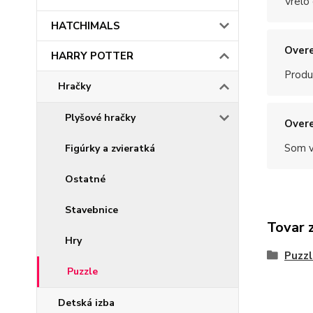
Vrelo
HATCHIMALS
Overe
HARRY POTTER
Produ
Hračky
Plyšové hračky
Overe
Som v
Figúrky a zvieratká
Ostatné
Stavebnice
Tovar 
Hry
Puzzl
Puzzle
Detská izba