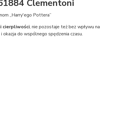
 61884 Clementoni
nom „Harry'ego Pottera”
 cierpliwości
, nie pozostaje też bez wpływu na
 i okazja do wspólnego spędzenia czasu.