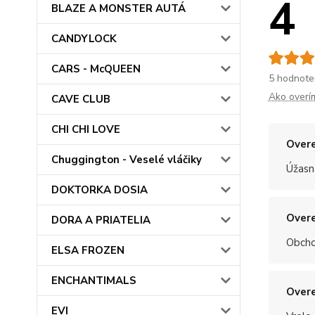
4
BLAZE A MONSTER AUTÁ
CANDYLOCK
CARS - McQUEEN
5 hodnote
Ako overí
CAVE CLUB
CHI CHI LOVE
Overe
Chuggington - Veselé vláčiky
Úžasn
DOKTORKA DOSIA
Overe
DORA A PRIATELIA
Obchod
ELSA FROZEN
ENCHANTIMALS
Overe
EVI