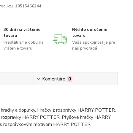
roduktu:
10515466244
30 dní na vrátenie
Rýchle doručenie
tovaru
tovaru
Predĺžili sme dobu na
Vaša spokojnosť je pre
vrátenie tovaru
nás prvoradá
Komentáre
0
hračky a doplnky. Hračky z rozprávky HARRY POTTER.
y z rozprávky HARRY POTTER. Plyšové hračky HARRY
saky s rozprávkovým motívom HARRY POTTER.