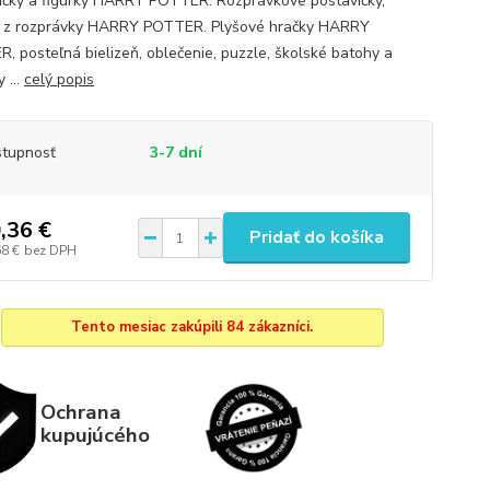
ičky a figúrky HARRY POTTER. Rozprávkové postavičky,
y z rozprávky HARRY POTTER. Plyšové hračky HARRY
, posteľná bielizeň, oblečenie, puzzle, školské batohy a
 ...
celý popis
tupnosť
3-7 dní
,36 €
Pridať do košíka
68 €
bez DPH
Tento mesiac zakúpili 84 zákazníci.
Ochrana
kupujúcého