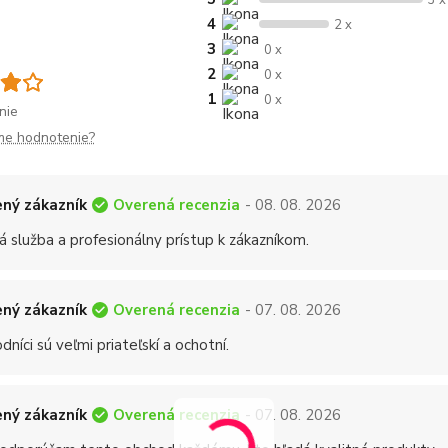
3 x
4
2 x
3
0 x
2
0 x
1
0 x
nie
me hodnotenie?
Overená recenzia
ný zákazník
- 08. 08. 2026
á služba a profesionálny prístup k zákazníkom.
Overená recenzia
ný zákazník
- 07. 08. 2026
níci sú veľmi priateľskí a ochotní.
Overená recenzia
ný zákazník
- 07. 08. 2026