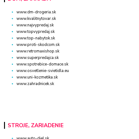
www.dm-drogeria.sk
www.kvalitnytovar.sk
www.najvypredaj.sk
www.topvypredaj.sk
www.top-nabytok.sk
www.proti-skodcom.sk
www.retromaxishop.sk
www.superpredajca.sk
www.spotrebice-domace.sk
www.osvetlenie-svietidla.eu
www.uni-kozmetika.sk
www.zahradnicek.sk
STROJE, ZARIADENIE
www.auto-diel.sk