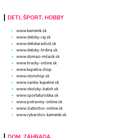
DETI, ŠPORT, HOBBY
www.kamenik.sk
www.detsky-raj.sk
www.detskaradost.sk
www.detsky-hrdina.sk
www.domaci-milacik.sk
www.hracky-online.sk
www.kupelna.shop
www.stonshop.sk
www.sanita-kupelne.sk
www.skolsky-batoh.sk
www.sportaturistika.sk
www.potraviny-online.sk
www.zlatnictvo-online.sk
www.rybarstvo-kamenik.sk
DOM, ZÁHRADA