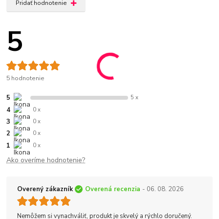
Pridať hodnotenie
5
5 hodnotenie
5
5 x
4
0 x
3
0 x
2
0 x
1
0 x
Ako overíme hodnotenie?
Overený zákazník
Overená recenzia
- 06. 08. 2026
Nemôžem si vynachváliť, produkt je skvelý a rýchlo doručený.