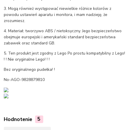
3. Mogą również występować niewielkie różnice kolorów z
powodu ustawień aparatu i monitora, i mam nadzieję, że
zrozumiesz.
4. Materiał: tworzywo ABS / nietoksyczny. Jego bezpieczeństwo
obejmuje europejski i amerykański standard bezpieczeństwa
zabawek oraz standard GB.
5. Ten produkt jest zgodny z Lego Po prostu kompatybilny z Lego!
! ! Nie oryginalne Lego! ! !
Bez oryginalnego pudełka! !
No-AGO-9828879810
Hodnotenie
5