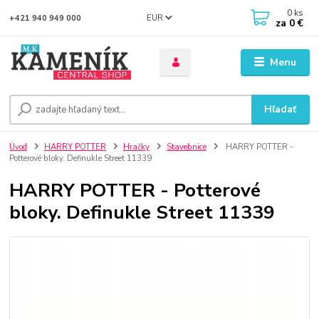
0
ks
EUR
+421 940 949 000
za
0 €
Menu
Hľadať
Úvod
HARRY POTTER
Hračky
Stavebnice
HARRY POTTER -
Potterové bloky. Definukle Street 11339
HARRY POTTER - Potterové
bloky. Definukle Street 11339