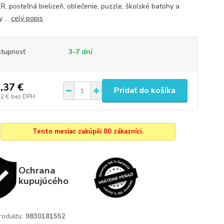
, posteľná bielizeň, oblečenie, puzzle, školské batohy a
 ...
celý popis
tupnosť
3-7 dní
,37 €
Pridať do košíka
52 €
bez DPH
Tento mesiac zakúpili 80 zákazníci.
Ochrana
kupujúcého
roduktu:
9830181552