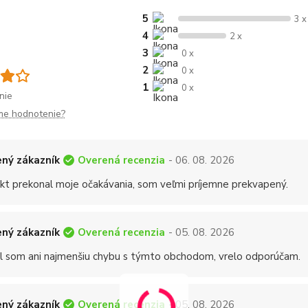
5
3 x
4
2 x
3
0 x
2
0 x
1
0 x
nie
me hodnotenie?
Overená recenzia
ný zákazník
- 06. 08. 2026
kt prekonal moje očakávania, som veľmi príjemne prekvapený.
Overená recenzia
ný zákazník
- 05. 08. 2026
 som ani najmenšiu chybu s týmto obchodom, vrelo odporúčam.
Overená recenzia
ný zákazník
- 05. 08. 2026