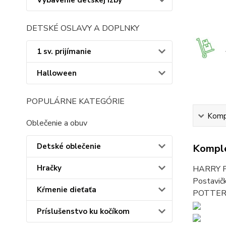
Vybavenie detskej izby
DETSKÉ OSLAVY A DOPLNKY
1 sv. prijímanie
Halloween
POPULÁRNE KATEGÓRIE
Kompl
Oblečenie a obuv
Detské oblečenie
Komple
Hračky
HARRY PO
Postavič
Kŕmenie dieťaťa
POTTER, 
Príslušenstvo ku kočíkom