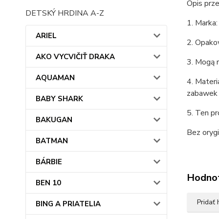
Opis prz
DETSKÝ HRDINA A-Z
1. Marka
ARIEL
2. Opako
AKO VYCVIČIŤ DRAKA
3. Mogą r
AQUAMAN
4. Mater
zabawek 
BABY SHARK
5. Ten pr
BAKUGAN
Bez orygi
BATMAN
BÁRBIE
Hodno
BEN 10
Pridať
BING A PRIATELIA