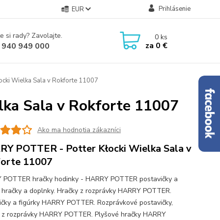
Prihlásenie
EUR
e si rady? Zavolajte.
0
ks
za
0 €
 940 949 000
ki Wielka Sala v Rokforte 11007
ka Sala v Rokforte 11007
Ako ma hodnotia zákazníci
Y POTTER - Potter Kłocki Wielka Sala v
orte 11007
 POTTER hračky hodinky - HARRY POTTER postavičky a
y hračky a doplnky. Hračky z rozprávky HARRY POTTER.
ičky a figúrky HARRY POTTER. Rozprávkové postavičky,
y z rozprávky HARRY POTTER. Plyšové hračky HARRY