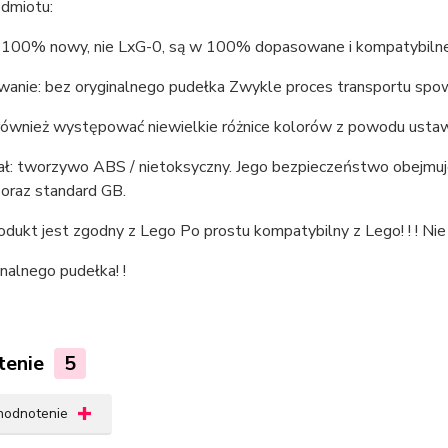
edmiotu:
: 100% nowy, nie LxG-0, są w 100% dopasowane i kompatybiln
wanie: bez oryginalnego pudełka Zwykle proces transportu spo
ównież występować niewielkie różnice kolorów z powodu ustawie
iał: tworzywo ABS / nietoksyczny. Jego bezpieczeństwo obejmuj
oraz standard GB.
odukt jest zgodny z Lego Po prostu kompatybilny z Lego! ! ! Nie o
nalnego pudełka! !
tenie
5
 hodnotenie