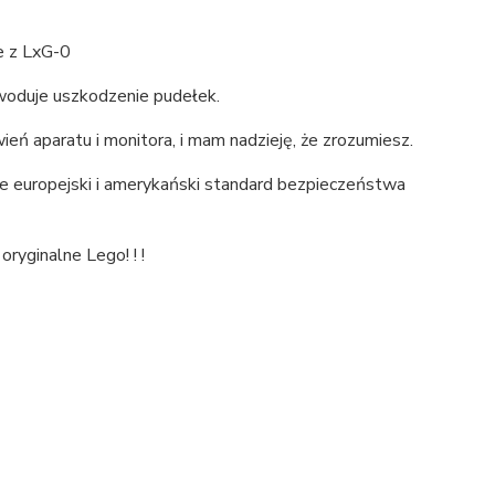
e z LxG-0
woduje uszkodzenie pudełek.
ń aparatu i monitora, i mam nadzieję, że zrozumiesz.
e europejski i amerykański standard bezpieczeństwa
ryginalne Lego! ! !