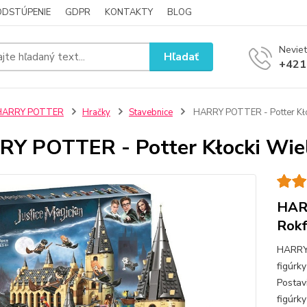
ODSTÚPENIE
GDPR
KONTAKTY
BLOG
Neviet
Hľadať
+421
HARRY POTTER
Hračky
Stavebnice
HARRY POTTER - Potter Kłoc
Y POTTER - Potter Kłocki Wiel
HARR
Rokf
HARRY
figúrk
Postav
figúrk