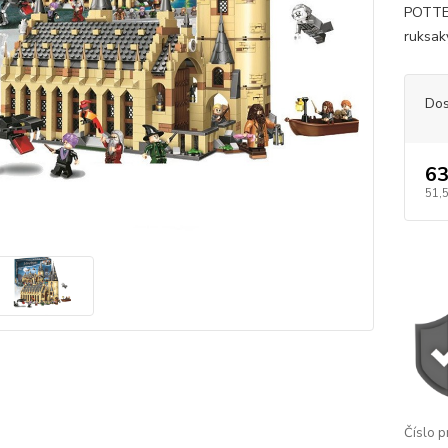
POTTER
ruksaky
Dos
63
51,
Číslo p