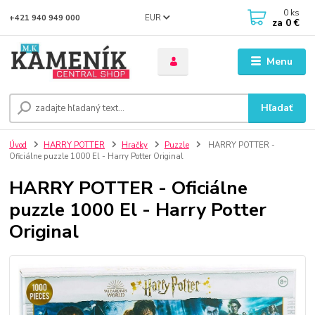
0
ks
EUR
+421 940 949 000
za
0 €
Menu
Hľadať
Úvod
HARRY POTTER
Hračky
Puzzle
HARRY POTTER -
Oficiálne puzzle 1000 El - Harry Potter Original
HARRY POTTER - Oficiálne
puzzle 1000 El - Harry Potter
Original