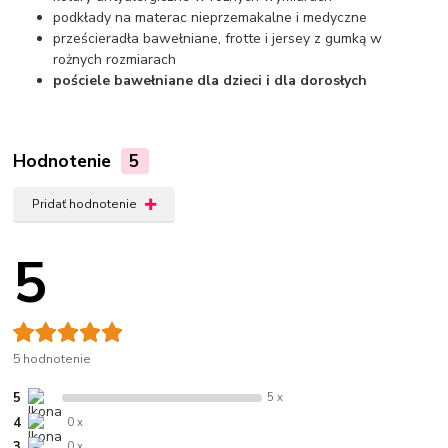
podkłady na materac nieprzemakalne i medyczne
prześcieradła bawełniane, frotte i jersey z gumką w
rożnych rozmiarach
pościele bawełniane dla dzieci i dla dorosłych
Hodnotenie
5
Pridať hodnotenie
5
5 hodnotenie
5
5 x
4
0 x
3
0 x