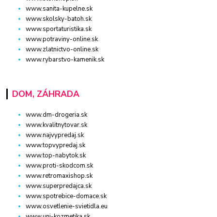
www.sanita-kupelne.sk
www.skolsky-batoh.sk
www.sportaturistika.sk
www.potraviny-online.sk
www.zlatnictvo-online.sk
www.rybarstvo-kamenik.sk
DOM, ZÁHRADA
www.dm-drogeria.sk
www.kvalitnytovar.sk
www.najvypredaj.sk
www.topvypredaj.sk
www.top-nabytok.sk
www.proti-skodcom.sk
www.retromaxishop.sk
www.superpredajca.sk
www.spotrebice-domace.sk
www.osvetlenie-svietidla.eu
www.uni-kozmetika.sk