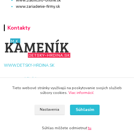
www.zlatnictvo-online.sk
www.zariadenie-firmy.sk
Kontakty
WWW.DETSKY-HRDINA.SK
Viktória
+421 940 949 000
Tieto webové stránky využívajú na poskytovanie svojich služieb
súbory cookies.
Viac informácií
.
info@kamenik.sk
Súhlasím
Nastavenia
Súhlas môžete odmietnuť
tu
.