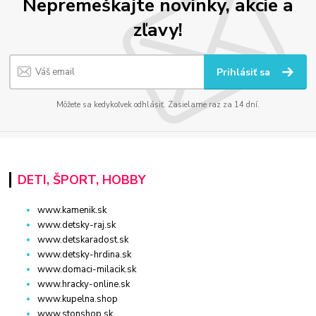
Nepremeškajte novinky, akcie a
zľavy!
Prihlásiť sa
Môžete sa kedykoľvek odhlásiť. Zasielame raz za 14 dní.
DETI, ŠPORT, HOBBY
www.kamenik.sk
www.detsky-raj.sk
www.detskaradost.sk
www.detsky-hrdina.sk
www.domaci-milacik.sk
www.hracky-online.sk
www.kupelna.shop
www.stonshop.sk