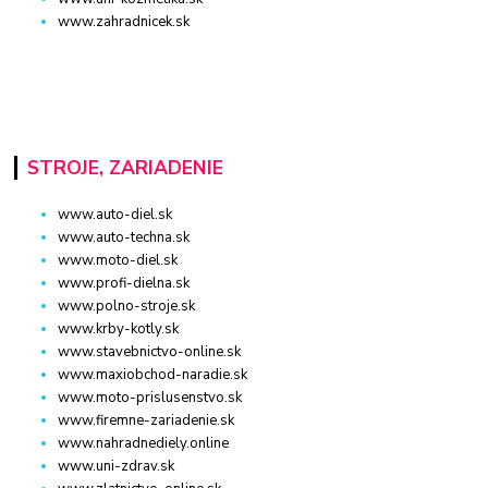
www.zahradnicek.sk
STROJE, ZARIADENIE
www.auto-diel.sk
www.auto-techna.sk
www.moto-diel.sk
www.profi-dielna.sk
www.polno-stroje.sk
www.krby-kotly.sk
www.stavebnictvo-online.sk
www.maxiobchod-naradie.sk
www.moto-prislusenstvo.sk
www.firemne-zariadenie.sk
www.nahradnediely.online
www.uni-zdrav.sk