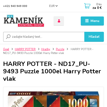
0
ks
EUR
+421 940 949 000
za
0 €
Menu
Hľadať
Úvod
HARRY POTTER
Hračky
Puzzle
HARRY POTTER -
ND17_PU-9493 Puzzle 1000el Harry Potter vlak
HARRY POTTER - ND17_PU-
9493 Puzzle 1000el Harry Potter
vlak