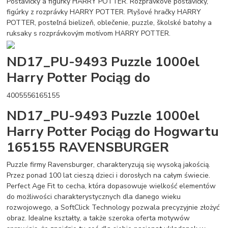
Postavičky a figúrky HARRY POTTER. Rozprávkové postavičky,
figúrky z rozprávky HARRY POTTER. Plyšové hračky HARRY
POTTER, posteľná bielizeň, oblečenie, puzzle, školské batohy a
ruksaky s rozprávkovým motívom HARRY POTTER.
ND17_PU-9493 Puzzle 1000el
Harry Potter Pociąg do
4005556165155
ND17_PU-9493 Puzzle 1000el
Harry Potter Pociąg do Hogwartu
165155 RAVENSBURGER
Puzzle firmy Ravensburger, charakteryzują się wysoką jakością.
Przez ponad 100 lat cieszą dzieci i dorosłych na całym świecie.
Perfect Age Fit to cecha, która dopasowuje wielkość elementów
do możliwości charakterystycznych dla danego wieku
rozwojowego, a SoftClick Technology pozwala precyzyjnie złożyć
obraz. Idealne kształty, a także szeroka oferta motywów