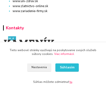
www.uni-zdrav.sk
www.zlatnictvo-online.sk
www.zariadenie-firmy.sk
Kontakty
Tieto webové stránky využívajú na poskytovanie svojich služieb
súbory cookies.
Viac informácií
.
WWW.DETSKY-HRDINA.SK
Súhlasím
Nastavenia
Viktória
+421 940 949 000
Súhlas môžete odmietnuť
tu
.
info@kamenik.sk