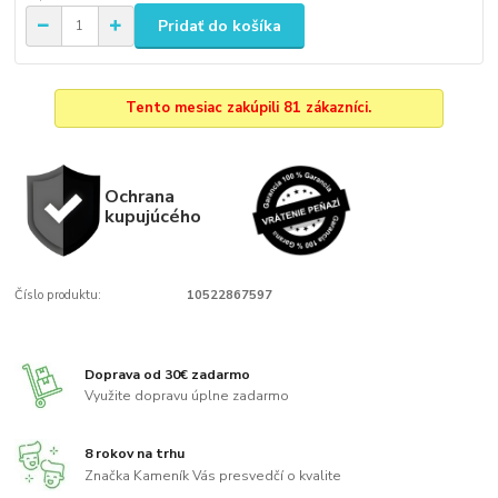
Pridať do košíka
Tento mesiac zakúpili 81 zákazníci.
Ochrana
kupujúcého
Číslo produktu:
10522867597
Doprava od 30€ zadarmo
Využite dopravu úplne zadarmo
8 rokov na trhu
Značka Kameník Vás presvedčí o kvalite