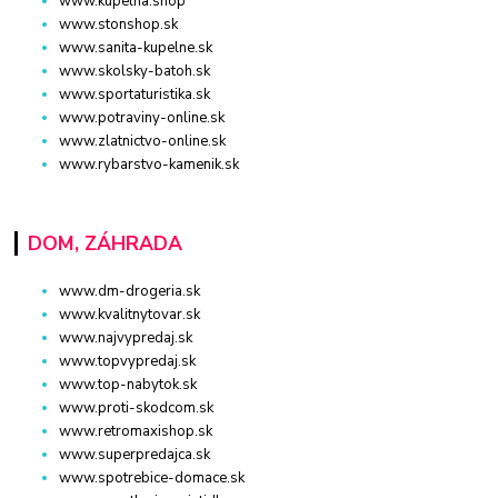
www.kupelna.shop
www.stonshop.sk
www.sanita-kupelne.sk
www.skolsky-batoh.sk
www.sportaturistika.sk
www.potraviny-online.sk
www.zlatnictvo-online.sk
www.rybarstvo-kamenik.sk
DOM, ZÁHRADA
www.dm-drogeria.sk
www.kvalitnytovar.sk
www.najvypredaj.sk
www.topvypredaj.sk
www.top-nabytok.sk
www.proti-skodcom.sk
www.retromaxishop.sk
www.superpredajca.sk
www.spotrebice-domace.sk