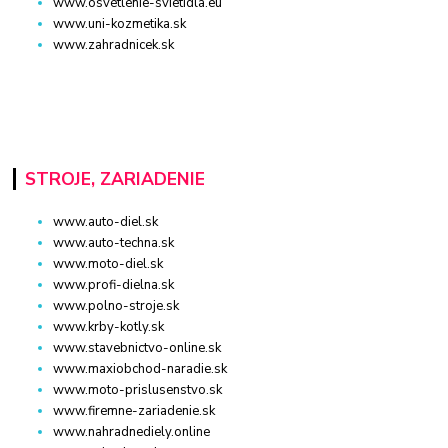
www.osvetlenie-svietidla.eu
www.uni-kozmetika.sk
www.zahradnicek.sk
STROJE, ZARIADENIE
www.auto-diel.sk
www.auto-techna.sk
www.moto-diel.sk
www.profi-dielna.sk
www.polno-stroje.sk
www.krby-kotly.sk
www.stavebnictvo-online.sk
www.maxiobchod-naradie.sk
www.moto-prislusenstvo.sk
www.firemne-zariadenie.sk
www.nahradnediely.online