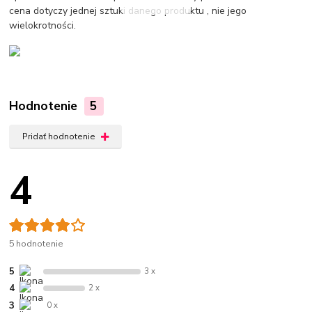
cena dotyczy jednej sztuki danego produktu , nie jego
wielokrotności.
Hodnotenie
5
Pridať hodnotenie
4
5 hodnotenie
5
3 x
4
2 x
3
0 x