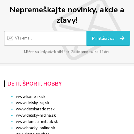
Nepremeškajte novinky, akcie a
zľavy!
Prihlásiť sa
Môžete sa kedykoľvek odhlásiť. Zasielame raz za 14 dní.
DETI, ŠPORT, HOBBY
www.kamenik.sk
www.detsky-raj.sk
www.detskaradost.sk
www.detsky-hrdina.sk
www.domaci-milacik.sk
www.hracky-online.sk