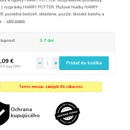
ičky a figúrky HARRY POTTER. Rozprávkové postavičky,
y z rozprávky HARRY POTTER. Plyšové hračky HARRY
, posteľná bielizeň, oblečenie, puzzle, školské batohy a
 ...
celý popis
tupnosť
3-7 dní
,09 €
Pridať do košíka
15 €
bez DPH
Tento mesiac zakúpili 84 zákazníci.
Ochrana
kupujúcého