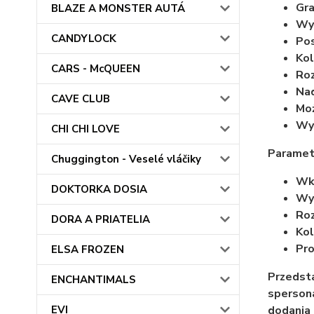
Gra
BLAZE A MONSTER AUTÁ
Wy
CANDYLOCK
Po
Kol
CARS - McQUEEN
Roz
Nad
CAVE CLUB
Moż
Wyr
CHI CHI LOVE
Paramet
Chuggington - Veselé vláčiky
Wkł
DOKTORKA DOSIA
Wyp
Roz
DORA A PRIATELIA
Kol
Pro
ELSA FROZEN
Przedsta
ENCHANTIMALS
spersona
EVI
dodania 