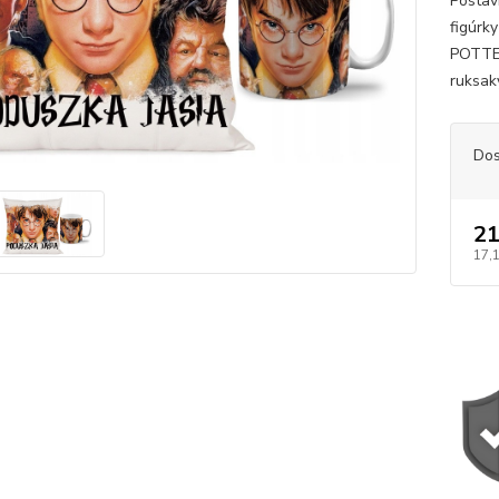
Postav
figúrk
POTTER
ruksaky
Dos
21
17,