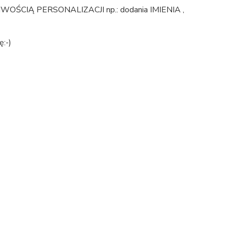
IĄ PERSONALIZACJI np.: dodania IMIENIA ,
ę:-)