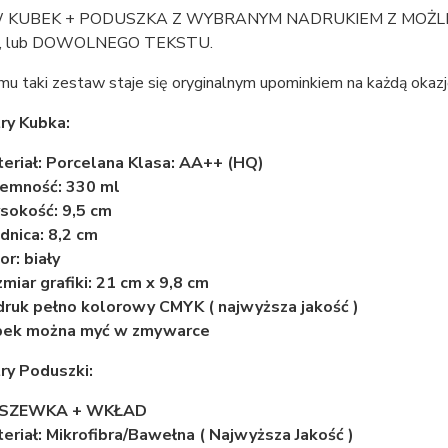
KUBEK + PODUSZKA Z WYBRANYM NADRUKIEM Z MOŻLIWOŚC
, lub DOWOLNEGO TEKSTU.
mu taki zestaw staje się oryginalnym upominkiem na każdą okazj
ry Kubka:
eriał: Porcelana Klasa: AA++ (HQ)
emność: 330 ml
okość: 9,5 cm
dnica: 8,2 cm
or: biały
miar grafiki: 21 cm x 9,8 cm
ruk pełno kolorowy CMYK ( najwyższa jakość )
bek można myć w zmywarce
ry Poduszki:
SZEWKA + WKŁAD
eriał: Mikrofibra/Bawełna ( Najwyższa Jakość )