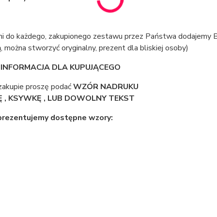
yni do każdego, zakupionego zestawu przez Państwa dodajemy Bi
, można stworzyć oryginalny, prezent dla bliskiej osoby)
INFORMACJA DLA KUPUJĄCEGO
zakupie proszę podać
WZÓR NADRUKU
IĘ , KSYWKĘ , LUB DOWOLNY TEKST
 prezentujemy dostępne wzory: