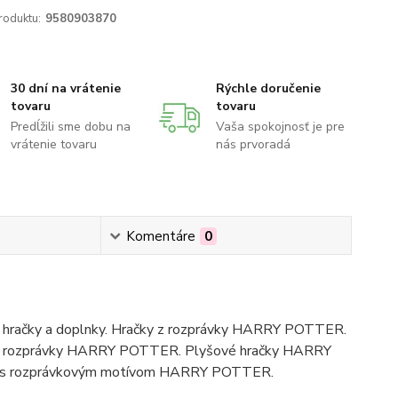
roduktu:
9580903870
30 dní na vrátenie
Rýchle doručenie
tovaru
tovaru
Predĺžili sme dobu na
Vaša spokojnosť je pre
vrátenie tovaru
nás prvoradá
Komentáre
0
hračky a doplnky. Hračky z rozprávky HARRY POTTER.
y z rozprávky HARRY POTTER. Plyšové hračky HARRY
saky s rozprávkovým motívom HARRY POTTER.