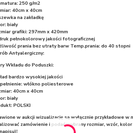
matura: 250 g/m2
miar: 40cm x 40cm
szewka na zakładkę
or: biały
miar grafiki: 297mm x 420mm
ruk pełnokolorowy jakości fotograficznej
liwość prania bez utraty barw Temp.prania: do 40 stopni
ób Antyalergiczny:
ry Wkładu do Poduszki:
ad bardzo wysokiej jakości
ełnienie: włókno poliesterowe
miar: 40cm x 40cm
or: biały
dukt: POLSKI
wione w aukcji wizualizację są wyłącznie przykładowe w
lizować zamówienie i podać wybrany rozmiar, wzór, kolor 
napisu)!