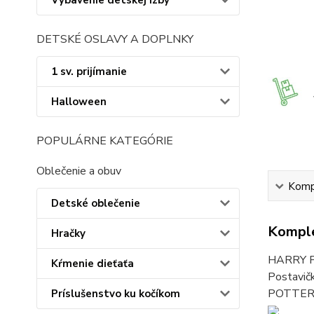
Vybavenie detskej izby
DETSKÉ OSLAVY A DOPLNKY
1 sv. prijímanie
Halloween
POPULÁRNE KATEGÓRIE
Oblečenie a obuv
Kompl
Detské oblečenie
Komple
Hračky
HARRY PO
Kŕmenie dieťaťa
Postavič
POTTER, 
Príslušenstvo ku kočíkom