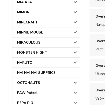
Úžasn
MIA A JA
MIMONI
Overe
MINECRAFT
Nakup
MINNIE MOUSE
Overe
MIRACULOUS
Veľmi
MONSTER HIGHT
NARUTO
Overe
NA! NA! NA! SUPPRICE
Úžasn
OCTONAUTS
Overe
PAW Patrol
Veľký
PEPA PIG