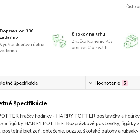
Číslo p
Doprava od 30€
8 rokov na trhu
zadarmo
Značka Kameník Vás
Využite dopravu úplne
presvedčí o kvalite
zadarmo
etné špecifikácie
Hodnotenie
5
tné špecifikácie
TTER hračky hodinky - HARRY POTTER postavičky a figúrky 
ky a figúrky HARRY POTTER. Rozprávkové postavičky, figúrk
posteľná bielizeň, oblečenie, puzzle, školské batohy a ruk