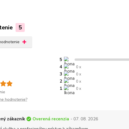
tenie
5
 hodnotenie
5
4
0 x
3
0 x
2
0 x
1
0 x
nie
me hodnotenie?
Overená recenzia
ný zákazník
- 07. 08. 2026