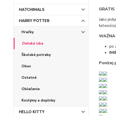
GRATIS
HATCHIMALS
Jako jed
HARRY POTTER
łatwością
Hračky
WAŻNA 
Detská izba
po 
IM
Školské potreby
Poniżej
Obuv
Ostatné
Oblečenie
Kostýmy a doplnky
HELLO KITTY