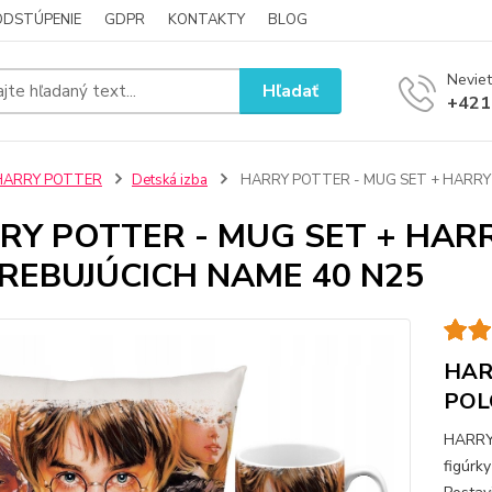
ODSTÚPENIE
GDPR
KONTAKTY
BLOG
Neviet
Hľadať
+421
HARRY POTTER
Detská izba
HARRY POTTER - MUG SET + HARRY
RY POTTER - MUG SET + HAR
REBUJÚCICH NAME 40 N25
HAR
POL
HARRY
figúrk