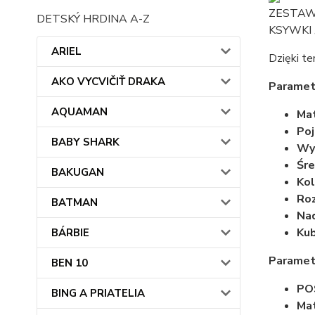
ZESTAW 
DETSKÝ HRDINA A-Z
KSYWKI 
ARIEL
Dzięki te
AKO VYCVIČIŤ DRAKA
Paramet
AQUAMAN
Mat
Poj
BABY SHARK
Wys
Śre
BAKUGAN
Kol
Roz
BATMAN
Nad
Ku
BÁRBIE
Paramet
BEN 10
PO
BING A PRIATELIA
Mat