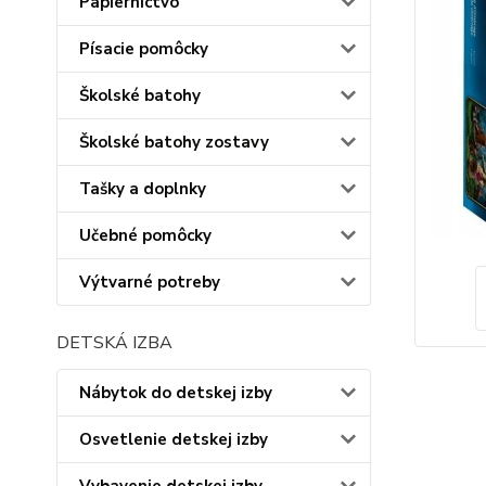
Papiernictvo
Písacie pomôcky
Školské batohy
Školské batohy zostavy
Tašky a doplnky
Učebné pomôcky
Výtvarné potreby
DETSKÁ IZBA
Nábytok do detskej izby
Osvetlenie detskej izby