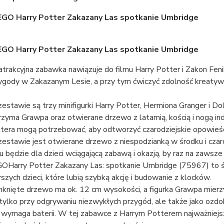
LEGO Harry Potter Zakazany Las spotkanie Umbridge
LEGO Harry Potter Zakazany Las spotkanie Umbridge
atrakcyjna zabawka nawiązuje do filmu Harry Potter i Zakon Fe
ygody w Zakazanym Lesie, a przy tym ćwiczyć zdolność kreaty
estawie są trzy minifigurki Harry Potter, Hermiona Granger i Do
rzyma Grawpa oraz otwierane drzewo z latarnią, kością i nogą in
tera mogą potrzebować, aby odtworzyć czarodziejskie opowieści 
estawie jest otwierane drzewo z niespodzianką w środku i cza
u będzie dla dzieci wciągającą zabawą i okazją, by raz na zawsz
OHarry Potter Zakazany Las: spotkanie Umbridge (75967) to św
rszych dzieci, które lubią szybką akcję i budowanie z klocków.
knięte drzewo ma ok. 12 cm wysokości, a figurka Grawpa mierzy
 tylko przy odgrywaniu niezwykłych przygód, ale także jako ozdo
 wymaga baterii. W tej zabawce z Harrym Potterem najważniejsze