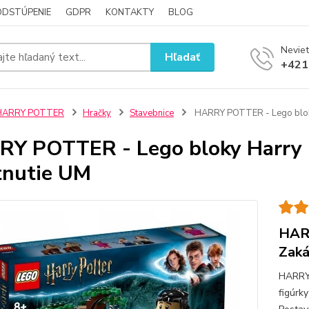
ODSTÚPENIE
GDPR
KONTAKTY
BLOG
Neviet
Hľadať
+421
HARRY POTTER
Hračky
Stavebnice
HARRY POTTER - Lego bloky 
Y POTTER - Lego bloky Harry P
tnutie UM
HARR
Zaká
HARRY
figúrk