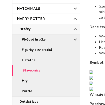
Szu
HATCHIMALS
min
ze 
HARRY POTTER
Dane te
Hračky
Wym
Plyšové hračky
Lic
Roz
Figúrky a zvieratká
Wym
Ostatné
Symbol
Stavebnice
Hry
Puzzle
W razie 
Detská izba
Pozdraw