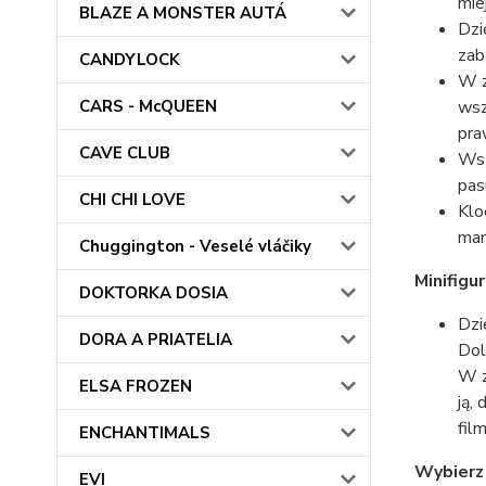
mie
BLAZE A MONSTER AUTÁ
Dzi
zab
CANDYLOCK
W z
CARS - McQUEEN
wsz
pra
CAVE CLUB
Wsz
pas
CHI CHI LOVE
Klo
mam
Chuggington - Veselé vláčiky
Minifigu
DOKTORKA DOSIA
Dzi
DORA A PRIATELIA
Dol
W z
ELSA FROZEN
ją,
fil
ENCHANTIMALS
Wybierz
EVI