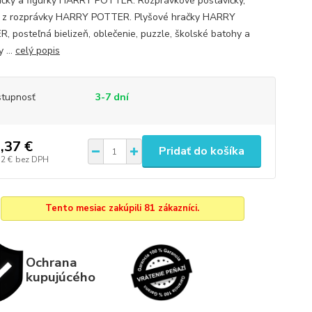
ičky a figúrky HARRY POTTER. Rozprávkové postavičky,
y z rozprávky HARRY POTTER. Plyšové hračky HARRY
, posteľná bielizeň, oblečenie, puzzle, školské batohy a
 ...
celý popis
tupnosť
3-7 dní
,37 €
Pridať do košíka
52 €
bez DPH
Tento mesiac zakúpili 81 zákazníci.
Ochrana
kupujúcého