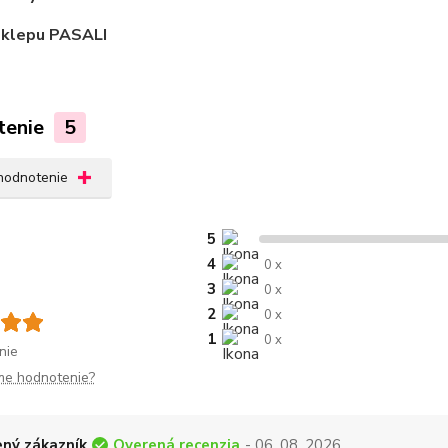
sklepu PASALI
tenie
5
 hodnotenie
5
4
0 x
3
0 x
2
0 x
1
0 x
nie
me hodnotenie?
Overená recenzia
ný zákazník
- 06. 08. 2026