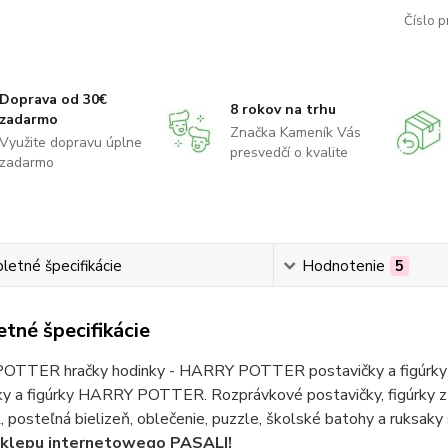
Číslo p
Doprava od 30€
8 rokov na trhu
zadarmo
Značka Kameník Vás
Využite dopravu úplne
presvedčí o kvalite
zadarmo
etné špecifikácie
Hodnotenie
5
tné špecifikácie
TTER hračky hodinky - HARRY POTTER postavičky a figúrky 
ky a figúrky HARRY POTTER. Rozprávkové postavičky, figúrk
posteľná bielizeň, oblečenie, puzzle, školské batohy a ruk
sklepu internetowego PASALI!