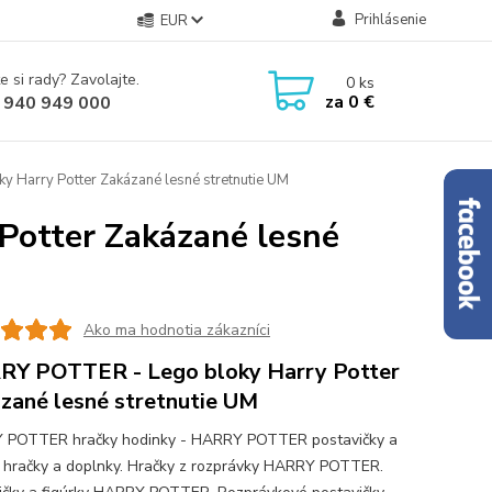
Prihlásenie
EUR
e si rady? Zavolajte.
0
ks
za
0 €
 940 949 000
Harry Potter Zakázané lesné stretnutie UM
otter Zakázané lesné
Ako ma hodnotia zákazníci
Y POTTER - Lego bloky Harry Potter
zané lesné stretnutie UM
 POTTER hračky hodinky - HARRY POTTER postavičky a
y hračky a doplnky. Hračky z rozprávky HARRY POTTER.