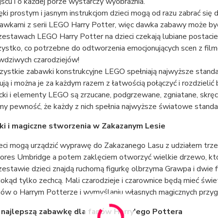
jscu i o każdej porze wystarczy wyobraźnia.
ęki prostym i jasnym instrukcjom dzieci mogą od razu zabrać si
awkami z serii LEGO Harry Potter, więc dawka zabawy może by
estawach LEGO Harry Potter na dzieci czekają lubiane postacie,
ystko, co potrzebne do odtworzenia emocjonujących scen z film
wdziwych czarodziejów!
ystkie zabawki konstrukcyjne LEGO spełniają najwyższe standar
ują i można je za każdym razem z łatwością połączyć i rozdzieli
cki i elementy LEGO są zrzucane, podgrzewane, zgniatane, skręc
y pewność, że każdy z nich spełnia najwyższe światowe stand
rki i magiczne stworzenia w Zakazanym Lesie
eci mogą urządzić wyprawę do Zakazanego Lasu z udziałem trzec
ores Umbridge a potem zaklęciem otworzyć wielkie drzewo, które 
estawie dzieci znajdą ruchomą figurkę olbrzyma Grawpa i dwie f
 dokąd tylko zechcą. Mali czarodzieje i czarownice będą mieć ś
mów o Harrym Potterze i wymyślaniu własnych magicznych przyg
 najlepszą zabawkę dla fanów Harry'ego Pottera