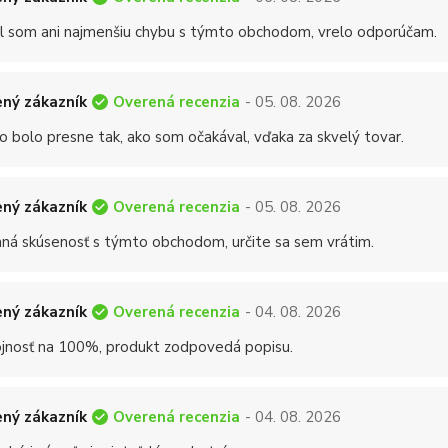
 som ani najmenšiu chybu s týmto obchodom, vrelo odporúčam.
Overená recenzia
ný zákazník
- 05. 08. 2026
o bolo presne tak, ako som očakával, vďaka za skvelý tovar.
Overená recenzia
ný zákazník
- 05. 08. 2026
mná skúsenosť s týmto obchodom, určite sa sem vrátim.
Overená recenzia
ný zákazník
- 04. 08. 2026
jnosť na 100%, produkt zodpovedá popisu.
Overená recenzia
ný zákazník
- 04. 08. 2026