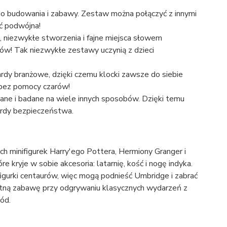
ę do budowania i zabawy. Zestaw można połączyć z innymi
ć podwójna!
 niezwykłe stworzenia i fajne miejsca słowem
ów! Tak niezwykłe zestawy uczynią z dzieci
dy branżowe, dzięki czemu klocki zawsze do siebie
ć bez pomocy czarów!
ane i badane na wiele innych sposobów. Dzięki temu
ardy bezpieczeństwa.
h minifigurek Harry'ego Pottera, Hermiony Granger i
kryje w sobie akcesoria: latarnię, kość i nogę indyka.
igurki centaurów, więc mogą podnieść Umbridge i zabrać
wietną zabawę przy odgrywaniu klasycznych wydarzeń z
ód.