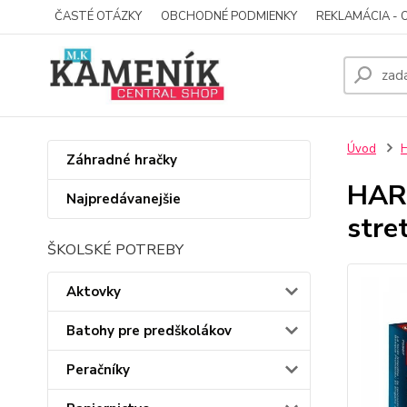
ČASTÉ OTÁZKY
OBCHODNÉ PODMIENKY
REKLAMÁCIA - 
Úvod
Záhradné hračky
HARR
Najpredávanejšie
stre
ŠKOLSKÉ POTREBY
Aktovky
Batohy pre predškolákov
Peračníky