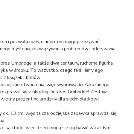
niksa i pozwala małym adeptom magii przeżywać
wnego myślenia, rozwiązywania problemów i odgrywania
lores Umbridge, a także dwa centaury, ruchoma figurka
dyka w środku. To wszystko, czego fani Harry'ego
z książek i filmów.
rodziejskie stworzenia, więc wyprawa do Zakazanego
e rozprawić się z okrutną Dolores Umbridge! Zestaw
ietny prezent na urodziny dla siedmiolatków i
 ok. 13 cm, więc ta czarodziejska zabawka sprawdzi się
ba.
 są klocki, więc dzieci mogą się nią bawić w każdym