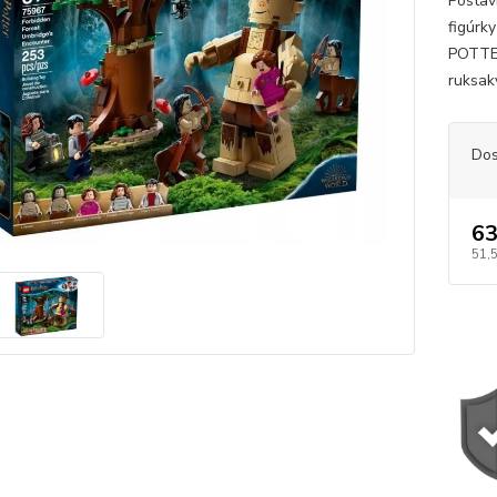
Postav
figúrk
POTTER
ruksaky
Dos
63
51,