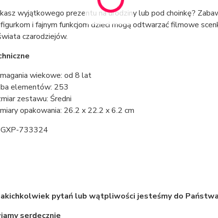
kasz wyjątkowego prezentu na urodziny lub pod choinkę? Zabaw
ifigurkom i fajnym funkcjom dzieci mogą odtwarzać filmowe scen
świata czarodziejów.
chniczne
agania wiekowe: od 8 lat
zba elementów: 253
miar zestawu: Średni
iary opakowania: 26.2 x 22.2 x 6.2 cm
:
GXP-733324
jakichkolwiek pytań lub wątpliwości jesteśmy do Państwa
iamy serdecznie