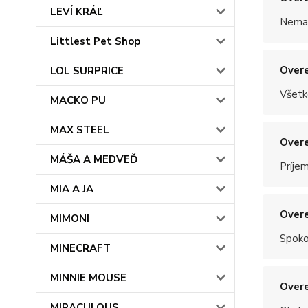
LEVÍ KRÁĽ
Nemal
Littlest Pet Shop
Overe
LOL SURPRICE
Všetk
MACKO PU
MAX STEEL
Overe
MÁŠA A MEDVEĎ
Príje
MIA A JA
Overe
MIMONI
Spoko
MINECRAFT
MINNIE MOUSE
Overe
MIRACULOUS