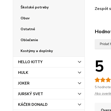
Školské potreby
Zespół 
Obuv
Ostatné
Hodno
Oblečenie
Pridať
Kostýmy a doplnky
5
HELLO KITTY
HULK
JOKER
5 hodnote
Ako overí
JURSKÝ SVET
KÁČER DONALD
Overe