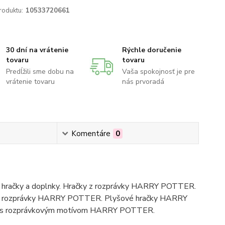
roduktu:
10533720661
30 dní na vrátenie
Rýchle doručenie
tovaru
tovaru
Predĺžili sme dobu na
Vaša spokojnosť je pre
vrátenie tovaru
nás prvoradá
Komentáre
0
hračky a doplnky. Hračky z rozprávky HARRY POTTER.
y z rozprávky HARRY POTTER. Plyšové hračky HARRY
saky s rozprávkovým motívom HARRY POTTER.