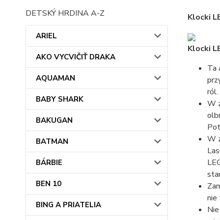
DETSKÝ HRDINA A-Z
Klocki 
ARIEL
Klocki 
AKO VYCVIČIŤ DRAKA
Ta 
AQUAMAN
prz
ról.
BABY SHARK
W z
olb
BAKUGAN
Pot
W z
BATMAN
Las
LEG
BÁRBIE
sta
BEN 10
Zam
nie
BING A PRIATELIA
Nie