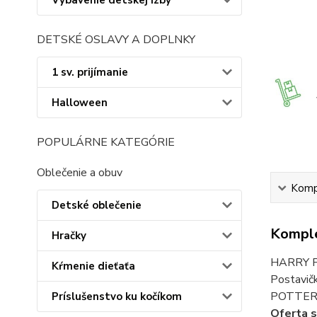
Vybavenie detskej izby
DETSKÉ OSLAVY A DOPLNKY
1 sv. prijímanie
Halloween
POPULÁRNE KATEGÓRIE
Oblečenie a obuv
Kompl
Detské oblečenie
Komple
Hračky
HARRY PO
Kŕmenie dieťaťa
Postavič
POTTER, 
Príslušenstvo ku kočíkom
Oferta 