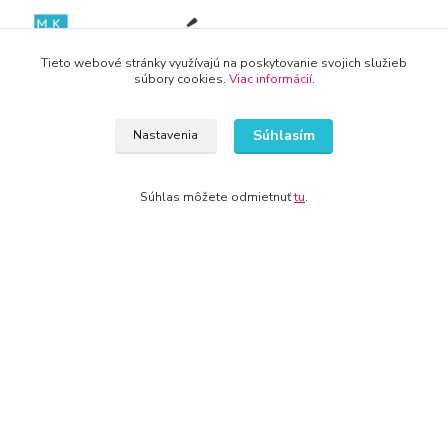
Tieto webové stránky využívajú na poskytovanie svojich služieb
súbory cookies.
Viac informácií
.
WWW.DETSKY-HRDINA.SK
Súhlasím
Nastavenia
Viktória
+421 940 949 000
Súhlas môžete odmietnuť
tu
.
info@kamenik.sk
© 2024 Všetky práva vyhradené KAMENIK.SK
Vytvorené na
Eshop-rychlo.sk