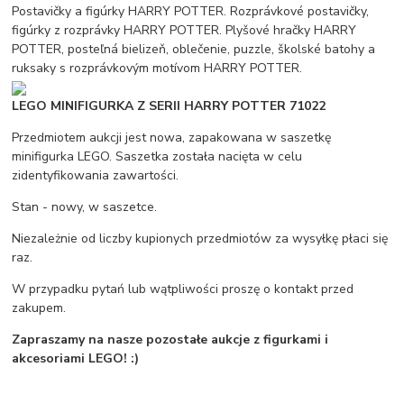
Postavičky a figúrky HARRY POTTER. Rozprávkové postavičky,
figúrky z rozprávky HARRY POTTER. Plyšové hračky HARRY
POTTER, posteľná bielizeň, oblečenie, puzzle, školské batohy a
ruksaky s rozprávkovým motívom HARRY POTTER.
LEGO MINIFIGURKA Z SERII HARRY POTTER 71022
Przedmiotem aukcji jest nowa, zapakowana w saszetkę
minifigurka LEGO. Saszetka została nacięta w celu
zidentyfikowania zawartości.
Stan - nowy, w saszetce.
Niezależnie od liczby kupionych przedmiotów za wysyłkę płaci się
raz.
W przypadku pytań lub wątpliwości proszę o kontakt przed
zakupem.
Zapraszamy na nasze pozostałe aukcje z figurkami i
akcesoriami LEGO! :)