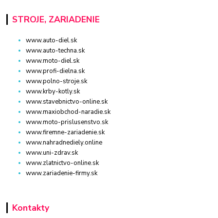
STROJE, ZARIADENIE
www.auto-diel.sk
www.auto-techna.sk
www.moto-diel.sk
www.profi-dielna.sk
www.polno-stroje.sk
www.krby-kotly.sk
www.stavebnictvo-online.sk
www.maxiobchod-naradie.sk
www.moto-prislusenstvo.sk
www.firemne-zariadenie.sk
www.nahradnediely.online
www.uni-zdrav.sk
www.zlatnictvo-online.sk
www.zariadenie-firmy.sk
Kontakty