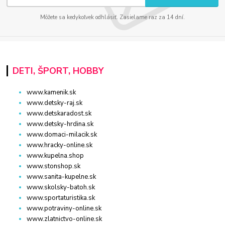
Môžete sa kedykoľvek odhlásiť. Zasielame raz za 14 dní.
DETI, ŠPORT, HOBBY
www.kamenik.sk
www.detsky-raj.sk
www.detskaradost.sk
www.detsky-hrdina.sk
www.domaci-milacik.sk
www.hracky-online.sk
www.kupelna.shop
www.stonshop.sk
www.sanita-kupelne.sk
www.skolsky-batoh.sk
www.sportaturistika.sk
www.potraviny-online.sk
www.zlatnictvo-online.sk