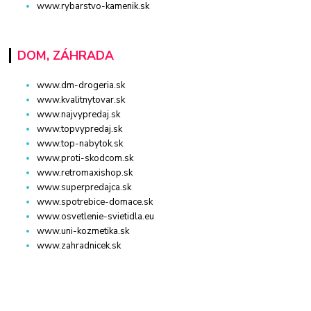
www.rybarstvo-kamenik.sk
DOM, ZÁHRADA
www.dm-drogeria.sk
www.kvalitnytovar.sk
www.najvypredaj.sk
www.topvypredaj.sk
www.top-nabytok.sk
www.proti-skodcom.sk
www.retromaxishop.sk
www.superpredajca.sk
www.spotrebice-domace.sk
www.osvetlenie-svietidla.eu
www.uni-kozmetika.sk
www.zahradnicek.sk