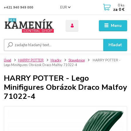
0
ks
EUR
+421 940 949 000
za
0 €
Menu
Hľadať
Úvod
HARRY POTTER
Hračky
Stavebnice
HARRY POTTER -
Lego Minifigures Obrázok Draco Malfoy 71022-4
HARRY POTTER - Lego
Minifigures Obrázok Draco Malfoy
71022-4