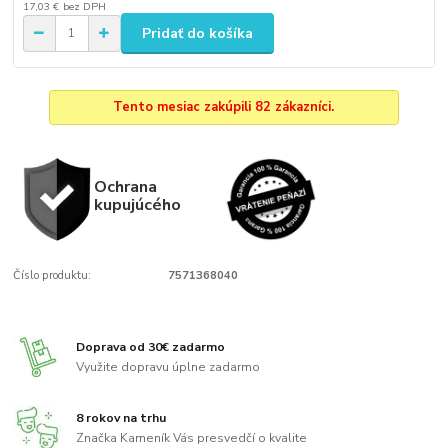
17,03 €
bez DPH
Pridať do košíka
Tento mesiac zakúpili 82 zákazníci.
Ochrana
kupujúcého
Číslo produktu:
7571368040
Doprava od 30€ zadarmo
Využite dopravu úplne zadarmo
8 rokov na trhu
Značka Kameník Vás presvedčí o kvalite