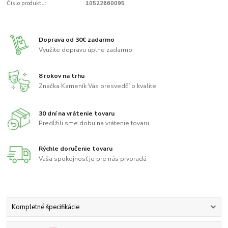
Číslo produktu:
10522660095
Doprava od 30€ zadarmo
Využite dopravu úplne zadarmo
8 rokov na trhu
Značka Kameník Vás presvedčí o kvalite
30 dní na vrátenie tovaru
Predĺžili sme dobu na vrátenie tovaru
Rýchle doručenie tovaru
Vaša spokojnosť je pre nás prvoradá
Kompletné špecifikácie