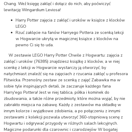
Chang. Weź księgę zaklęć i dołącz do nich, aby poćwiczyć
lewitację Wingardium Leviosa!
Harry Potter zajęcia z zaklęć i uroków w książce z klocków
LEGO
Rzuć zaklęcie na fanów Harryego Pottera ze scenką lekcji
w Hogwarcie ukrytą w magicznej książce z klocków na
pewno Ci się to uda.
W zestawie LEGO Harry Potter Chwile z Hogwartu: zajęcia z
zaklęć i uroków (76385) znajdziesz książkę z klocków, a w niej
scenkę z lekcji w Hogwarcie wystarczy ją otworzyć, by
natychmiast znaleźć się na zajęciach z rzucania zaklęć u profesora
Flitwicka. Przenośny zestaw ze scenką z zajęć Zabawka ma w
sobie tyle inspirujących detali, że zaczaruje każdego fana
Harry'ego Pottera! Jest w niej tablica, półka i kominek do
zbudowania, a także różne przedmioty, które można wyjąć, by nie
zabrakło miejsca na zabawę. Każdy z zestawów ma okładkę w
innym kolorze i wyjątkowe zdobienia, a po połączeniu z innymi
zestawami z kolekcji pozwala utworzyć 360-stopniową scenę z
Hogwartu i odgrywać przygody w różnych salach lekcyjnych.
Magiczne podarunki dla czarownic i czarodziejów W bogatej