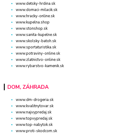
www.detsky-hrdina.sk
www.domaci-milacik.sk
www.hracky-online.sk
www.kupelna.shop
www.stonshop.sk
www.sanita-kupelne.sk
www.skolsky-batoh.sk
www.sportaturistika.sk
www.potraviny-online.sk
www.zlatnictvo-online.sk
www.rybarstvo-kamenik.sk
DOM, ZÁHRADA
www.dm-drogeria.sk
www.kvalitnytovar.sk
www.najvypredaj.sk
www.topvypredaj.sk
www.top-nabytok.sk
www.proti-skodcom.sk