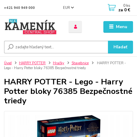
0
ks
EUR
+421 940 949 000
za
0 €
Menu
Hľadať
Úvod
HARRY POTTER
Hračky
Stavebnice
HARRY POTTER -
Lego - Harry Potter bloky 76385 Bezpečnostné triedy
HARRY POTTER - Lego - Harry
Potter bloky 76385 Bezpečnostné
triedy