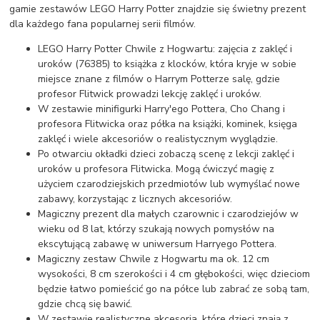
gamie zestawów LEGO Harry Potter znajdzie się świetny prezent
dla każdego fana popularnej serii filmów.
LEGO Harry Potter Chwile z Hogwartu: zajęcia z zaklęć i
uroków (76385) to książka z klocków, która kryje w sobie
miejsce znane z filmów o Harrym Potterze salę, gdzie
profesor Flitwick prowadzi lekcję zaklęć i uroków.
W zestawie minifigurki Harry'ego Pottera, Cho Chang i
profesora Flitwicka oraz półka na książki, kominek, księga
zaklęć i wiele akcesoriów o realistycznym wyglądzie.
Po otwarciu okładki dzieci zobaczą scenę z lekcji zaklęć i
uroków u profesora Flitwicka. Mogą ćwiczyć magię z
użyciem czarodziejskich przedmiotów lub wymyślać nowe
zabawy, korzystając z licznych akcesoriów.
Magiczny prezent dla małych czarownic i czarodziejów w
wieku od 8 lat, którzy szukają nowych pomysłów na
ekscytującą zabawę w uniwersum Harryego Pottera.
Magiczny zestaw Chwile z Hogwartu ma ok. 12 cm
wysokości, 8 cm szerokości i 4 cm głębokości, więc dzieciom
będzie łatwo pomieścić go na półce lub zabrać ze sobą tam,
gdzie chcą się bawić.
W zestawie realistyczne akcesoria, które dzieci znają z