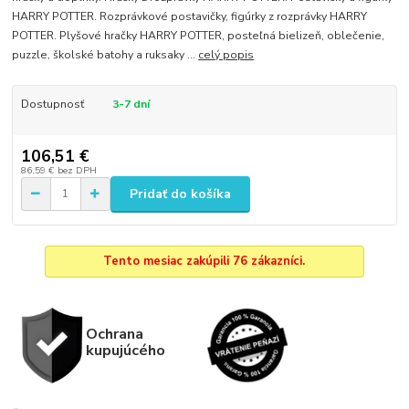
HARRY POTTER. Rozprávkové postavičky, figúrky z rozprávky HARRY
POTTER. Plyšové hračky HARRY POTTER, posteľná bielizeň, oblečenie,
puzzle, školské batohy a ruksaky ...
celý popis
Dostupnosť
3-7 dní
106,51 €
86,59 €
bez DPH
Pridať do košíka
Tento mesiac zakúpili 76 zákazníci.
Ochrana
kupujúcého