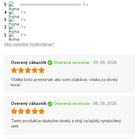
5
5 x
4
0 x
3
0 x
2
0 x
1
0 x
Ako overíme hodnotenie?
Overený zákazník
Overená recenzia
- 09. 08. 2026
Všetko bolo presne tak, ako som očakával, vďaka za skvelý
tovar.
Overený zákazník
Overená recenzia
- 08. 08. 2026
Tento produkt je skutočne skvelý a stojí za každý vynaložený
cent.