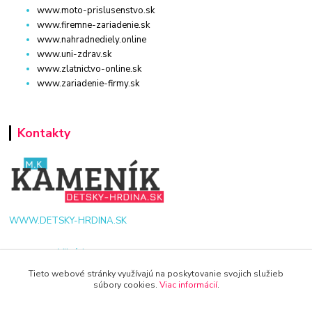
www.moto-prislusenstvo.sk
www.firemne-zariadenie.sk
www.nahradnediely.online
www.uni-zdrav.sk
www.zlatnictvo-online.sk
www.zariadenie-firmy.sk
Kontakty
WWW.DETSKY-HRDINA.SK
Viktória
+421 940 949 000
Tieto webové stránky využívajú na poskytovanie svojich služieb
súbory cookies.
Viac informácií
.
info@kamenik.sk