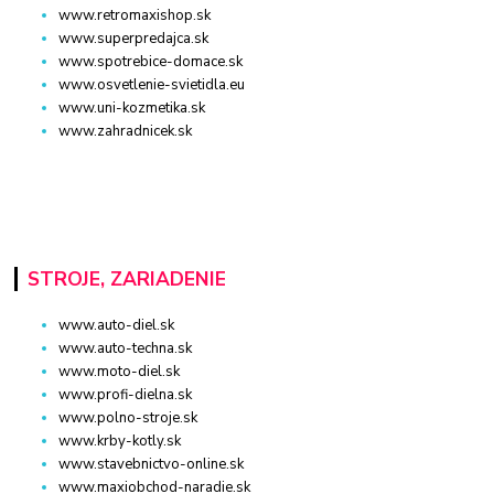
www.retromaxishop.sk
www.superpredajca.sk
www.spotrebice-domace.sk
www.osvetlenie-svietidla.eu
www.uni-kozmetika.sk
www.zahradnicek.sk
STROJE, ZARIADENIE
www.auto-diel.sk
www.auto-techna.sk
www.moto-diel.sk
www.profi-dielna.sk
www.polno-stroje.sk
www.krby-kotly.sk
www.stavebnictvo-online.sk
www.maxiobchod-naradie.sk