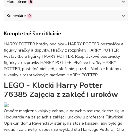
Hodnotenie
5
Komentáre
0
Kompletné špecifikácie
HARRY POTTER hračky hodinky - HARRY POTTER postavičky a
figúrky hračky a doplnky. Hračky z rozprávky HARRY POTTER.
Postavičky a figúrky HARRY POTTER. Rozprávkové postavičky,
figúrky z rozprávky HARRY POTTER. Plyšové hračky HARRY
POTTER, posteľná bielizeň, oblečenie, puzzle, školské batohy a
ruksaky s rozprávkovým motívom HARRY POTTER.
LEGO - Klocki Harry Potter
76385 Zajęcia z zaklęć i uroków
Otwórz magiczną książkę zabaw, a natychmiast znajdziesz się w
Hogwarcie na zajęciach z zaklęć i uroków u profesora Flitwicka!
Opiekun domu Ravenclaw stanął na stosie książek, aby było go
widać, i za chwilę rozpocznie wykład dla Harryego Pottera i Cho