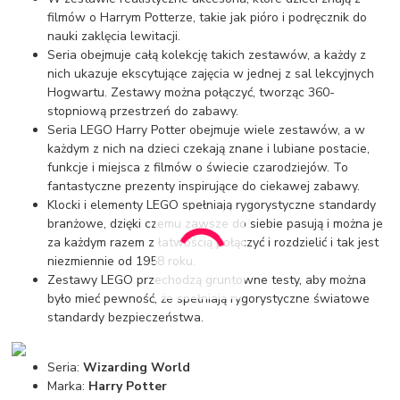
filmów o Harrym Potterze, takie jak pióro i podręcznik do
nauki zaklęcia lewitacji.
Seria obejmuje całą kolekcję takich zestawów, a każdy z
nich ukazuje ekscytujące zajęcia w jednej z sal lekcyjnych
Hogwartu. Zestawy można połączyć, tworząc 360-
stopniową przestrzeń do zabawy.
Seria LEGO Harry Potter obejmuje wiele zestawów, a w
każdym z nich na dzieci czekają znane i lubiane postacie,
funkcje i miejsca z filmów o świecie czarodziejów. To
fantastyczne prezenty inspirujące do ciekawej zabawy.
Klocki i elementy LEGO spełniają rygorystyczne standardy
branżowe, dzięki czemu zawsze do siebie pasują i można je
za każdym razem z łatwością połączyć i rozdzielić i tak jest
niezmiennie od 1958 roku.
Zestawy LEGO przechodzą gruntowne testy, aby można
było mieć pewność, że spełniają rygorystyczne światowe
standardy bezpieczeństwa.
Seria:
Wizarding World
Marka:
Harry Potter