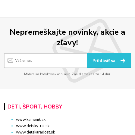
Nepremeškajte novinky, akcie a
zľavy!
Prihlásiť sa
Môžete sa kedykoľvek odhlásiť. Zasielame raz za 14 dní.
DETI, ŠPORT, HOBBY
www.kamenik.sk
www.detsky-raj.sk
www.detskaradost.sk