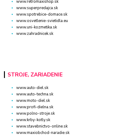
www.retromaxishop.sk
www.superpredajca.sk
www.spotrebice-domace.sk
www.osvetlenie-svietidla.eu
www.uni-kozmetika.sk
www.zahradnicek.sk
STROJE, ZARIADENIE
www.auto-diel.sk
www.auto-techna.sk
www.moto-diel.sk
www.profi-dielna.sk
www.polno-stroje.sk
www.krby-kotly.sk
www.stavebnictvo-online.sk
www.maxiobchod-naradie.sk