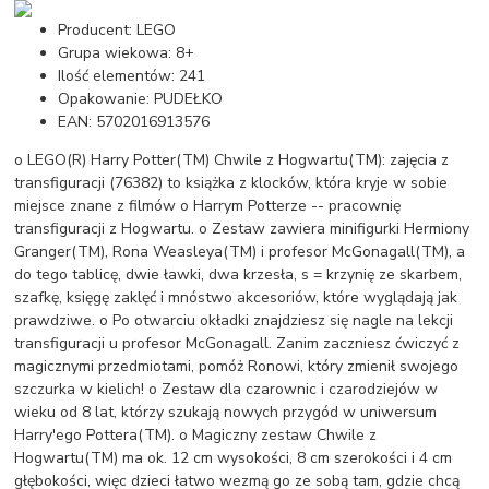
Producent: LEGO
Grupa wiekowa: 8+
Ilość elementów: 241
Opakowanie: PUDEŁKO
EAN: 5702016913576
o LEGO(R) Harry Potter(TM) Chwile z Hogwartu(TM): zajęcia z
transfiguracji (76382) to książka z klocków, która kryje w sobie
miejsce znane z filmów o Harrym Potterze -- pracownię
transfiguracji z Hogwartu. o Zestaw zawiera minifigurki Hermiony
Granger(TM), Rona Weasleya(TM) i profesor McGonagall(TM), a
do tego tablicę, dwie ławki, dwa krzesła, s = krzynię ze skarbem,
szafkę, księgę zaklęć i mnóstwo akcesoriów, które wyglądają jak
prawdziwe. o Po otwarciu okładki znajdziesz się nagle na lekcji
transfiguracji u profesor McGonagall. Zanim zaczniesz ćwiczyć z
magicznymi przedmiotami, pomóż Ronowi, który zmienił swojego
szczurka w kielich! o Zestaw dla czarownic i czarodziejów w
wieku od 8 lat, którzy szukają nowych przygód w uniwersum
Harry'ego Pottera(TM). o Magiczny zestaw Chwile z
Hogwartu(TM) ma ok. 12 cm wysokości, 8 cm szerokości i 4 cm
głębokości, więc dzieci łatwo wezmą go ze sobą tam, gdzie chcą