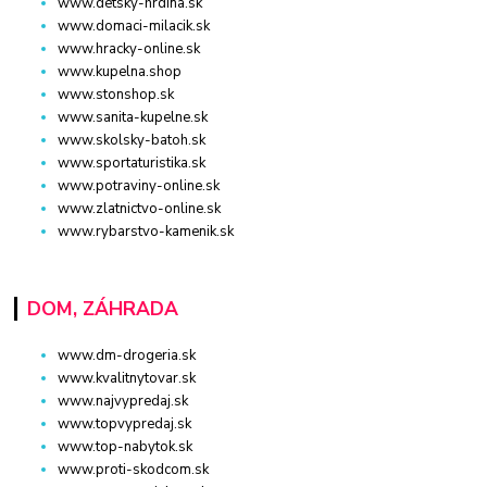
www.detsky-hrdina.sk
www.domaci-milacik.sk
www.hracky-online.sk
www.kupelna.shop
www.stonshop.sk
www.sanita-kupelne.sk
www.skolsky-batoh.sk
www.sportaturistika.sk
www.potraviny-online.sk
www.zlatnictvo-online.sk
www.rybarstvo-kamenik.sk
DOM, ZÁHRADA
www.dm-drogeria.sk
www.kvalitnytovar.sk
www.najvypredaj.sk
www.topvypredaj.sk
www.top-nabytok.sk
www.proti-skodcom.sk