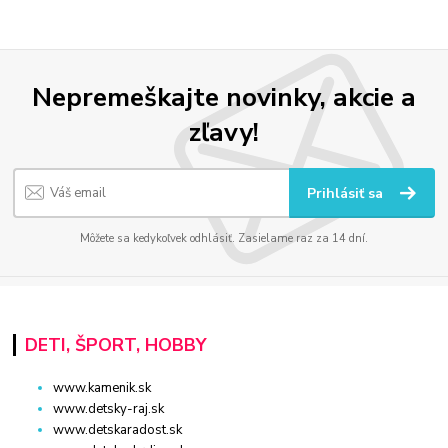
Nepremeškajte novinky, akcie a
zľavy!
Prihlásiť sa
Môžete sa kedykoľvek odhlásiť. Zasielame raz za 14 dní.
DETI, ŠPORT, HOBBY
www.kamenik.sk
www.detsky-raj.sk
www.detskaradost.sk