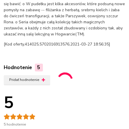
się bawić. o W pudełku jest kilka akcesoriów, które podsuną nowe
pomysły na zabawę -- filiżanka z herbatą, srebrny kielich i żaba
do ćwiczeń transfiguracji, a także Parszywek, oswojony szczur
Rona. o Seria obejmuje całą kolekcję takich magicznych
zestawów, a każdy z nich został zbudowany i ozdobiony tak, aby
ukazać inną salę lekcyjną w Hogwarcie(TM).
[Kod oferty,414025,5702016913576,2021-03-27 18:56:35]
Hodnotenie
5
Pridať hodnotenie
5
5 hodnotenie