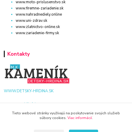
www.moto-prislusenstvo.sk
www.firemne-zariadenie.sk
www.nahradnediely.online
www.uni-zdrav.sk
www.zlatnictvo-online.sk
www.zariadenie-firmy.sk
Kontakty
WWW.DETSKY-HRDINA.SK
Viktória
+421 940 949 000
Tieto webové stránky využívajú na poskytovanie svojich služieb
súbory cookies.
Viac informácií
.
info@kamenik.sk