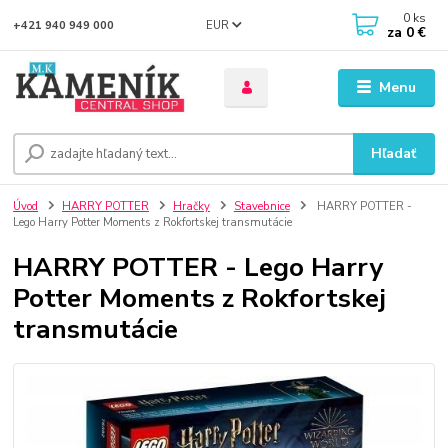
0
ks
EUR
+421 940 949 000
za
0 €
Menu
Hľadať
Úvod
HARRY POTTER
Hračky
Stavebnice
HARRY POTTER -
Lego Harry Potter Moments z Rokfortskej transmutácie
HARRY POTTER - Lego Harry
Potter Moments z Rokfortskej
transmutácie