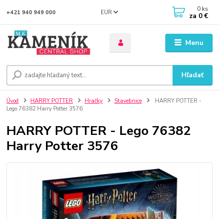
0
ks
EUR
+421 940 949 000
za
0 €
Menu
Hľadať
Úvod
HARRY POTTER
Hračky
Stavebnice
HARRY POTTER -
Lego 76382 Harry Potter 3576
HARRY POTTER - Lego 76382
Harry Potter 3576