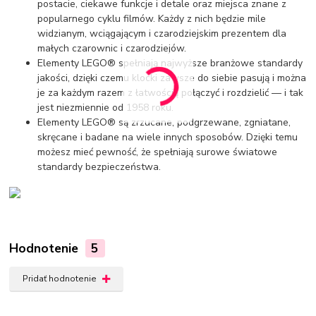
postacie, ciekawe funkcje i detale oraz miejsca znane z
popularnego cyklu filmów. Każdy z nich będzie mile
widzianym, wciągającym i czarodziejskim prezentem dla
małych czarownic i czarodziejów.
Elementy LEGO® spełniają najwyższe branżowe standardy
jakości, dzięki czemu klocki zawsze do siebie pasują i można
je za każdym razem z łatwością połączyć i rozdzielić — i tak
jest niezmiennie od 1958 roku.
Elementy LEGO® są zrzucane, podgrzewane, zgniatane,
skręcane i badane na wiele innych sposobów. Dzięki temu
możesz mieć pewność, że spełniają surowe światowe
standardy bezpieczeństwa.
Hodnotenie
5
Pridať hodnotenie