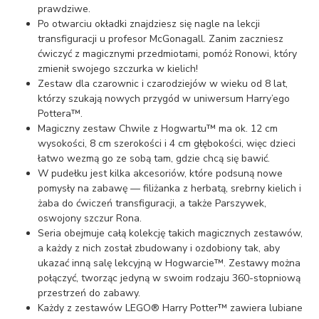
prawdziwe.
Po otwarciu okładki znajdziesz się nagle na lekcji
transfiguracji u profesor McGonagall. Zanim zaczniesz
ćwiczyć z magicznymi przedmiotami, pomóż Ronowi, który
zmienił swojego szczurka w kielich!
Zestaw dla czarownic i czarodziejów w wieku od 8 lat,
którzy szukają nowych przygód w uniwersum Harry’ego
Pottera™.
Magiczny zestaw Chwile z Hogwartu™ ma ok. 12 cm
wysokości, 8 cm szerokości i 4 cm głębokości, więc dzieci
łatwo wezmą go ze sobą tam, gdzie chcą się bawić.
W pudełku jest kilka akcesoriów, które podsuną nowe
pomysły na zabawę — filiżanka z herbatą, srebrny kielich i
żaba do ćwiczeń transfiguracji, a także Parszywek,
oswojony szczur Rona.
Seria obejmuje całą kolekcję takich magicznych zestawów,
a każdy z nich został zbudowany i ozdobiony tak, aby
ukazać inną salę lekcyjną w Hogwarcie™. Zestawy można
połączyć, tworząc jedyną w swoim rodzaju 360-stopniową
przestrzeń do zabawy.
Każdy z zestawów LEGO® Harry Potter™ zawiera lubiane