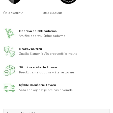
Číslo produktu:
10541154560
Doprava od 30€ zadarmo
Využite dopravu úplne zadarmo
8 rokov na trhu
Značka Kameník Vás presvedčí o kvalite
30 dní na vrátenie tovaru
Predĺžili sme dobu na vrátenie tovaru
Rýchle doručenie tovaru
Vaša spokojnosť je pre nás prvoradá