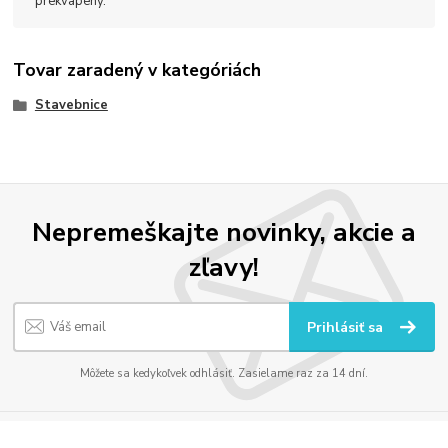
prekvapený.
Tovar zaradený v kategóriách
Stavebnice
Nepremeškajte novinky, akcie a
zľavy!
Prihlásiť sa
Môžete sa kedykoľvek odhlásiť. Zasielame raz za 14 dní.