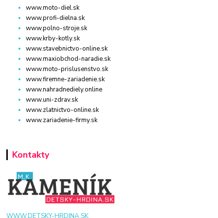
www.moto-diel.sk
www.profi-dielna.sk
www.polno-stroje.sk
www.krby-kotly.sk
www.stavebnictvo-online.sk
www.maxiobchod-naradie.sk
www.moto-prislusenstvo.sk
www.firemne-zariadenie.sk
www.nahradnediely.online
www.uni-zdrav.sk
www.zlatnictvo-online.sk
www.zariadenie-firmy.sk
Kontakty
WWW.DETSKY-HRDINA.SK