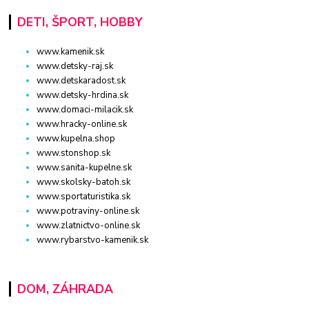
DETI, ŠPORT, HOBBY
www.kamenik.sk
www.detsky-raj.sk
www.detskaradost.sk
www.detsky-hrdina.sk
www.domaci-milacik.sk
www.hracky-online.sk
www.kupelna.shop
www.stonshop.sk
www.sanita-kupelne.sk
www.skolsky-batoh.sk
www.sportaturistika.sk
www.potraviny-online.sk
www.zlatnictvo-online.sk
www.rybarstvo-kamenik.sk
DOM, ZÁHRADA