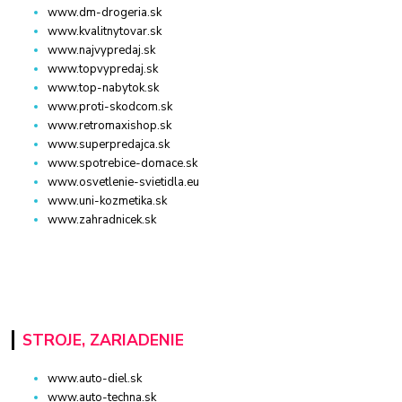
www.dm-drogeria.sk
www.kvalitnytovar.sk
www.najvypredaj.sk
www.topvypredaj.sk
www.top-nabytok.sk
www.proti-skodcom.sk
www.retromaxishop.sk
www.superpredajca.sk
www.spotrebice-domace.sk
www.osvetlenie-svietidla.eu
www.uni-kozmetika.sk
www.zahradnicek.sk
STROJE, ZARIADENIE
www.auto-diel.sk
www.auto-techna.sk