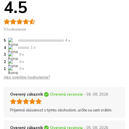
4.5
5 hodnotenie
5
4 x
4
1 x
3
0 x
2
0 x
1
0 x
Ako overíme hodnotenie?
Overený zákazník
Overená recenzia
- 06. 08. 2026
Príjemná skúsenosť s týmto obchodom, určite sa sem vrátim.
Overený zákazník
Overená recenzia
- 05. 08. 2026