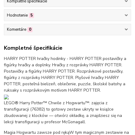
Kompletné špecifikácie
Hodnotenie
5
Komentáre
0
Kompletné špecifikácie
HARRY POTTER hračky hodinky - HARRY POTTER postavičky a
figúrky hračky a doplnky. Hračky z rozprávky HARRY POTTER.
Postavičky a figúrky HARRY POTTER. Rozprávkové postavičky,
figúrky z rozprávky HARRY POTTER. Plyšové hračky HARRY
POTTER, posteľná bielizeň, oblečenie, puzzle, školské batohy a
ruksaky s rozprávkovým motívom HARRY POTTER.
LEGO® Harry Potter™ Chwile z Hogwartu™: zajęcia z
transfiguracji (76382) to gotowy zestaw ukryty w książce
zbudowanej z klocków — otwórz okładkę, a znajdziesz się na
lekcji transfiguracji u profesor McGonagall.
Magia Hogwartu zawsze pod rękąW tym magicznym zestawie na