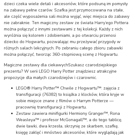
dzieci czeka wiele detali i akcesoriów, które podsuną im pomysły
na zabawy pełne czarów. Szafka jest przymocowana na stałe,
ale część wyposażenia sali można wyjąć, więc miejsca do zabawy
nie zabraknie. Ten magiczny zestaw ze świata Harry’ego Pottera
można połączyć z innymi zestawami z tej kolekcji. Każdy z nich
wyróżnia się kolorem i zdobieniami, a po otwarciu przenosi
dziecko do Hogwartu, pozwalając mu przeżywać przygody w
różnych salach lekcyjnych. Po zebraniu całego zbioru zabawki
można połączyć, tworząc 360-stopniową scenę z Hogwartu.
Magiczne zestawy dla ciekawychSzukasz czarodziejskiego
prezentu? W serii LEGO Harry Potter znajdziesz atrakcyjne
propozycje dla małych czarodziejów i czarownic.
LEGO® Harry Potter™ Chwile z Hogwartu™: zajęcia z
transfiguracji (76382) to książka z klocków, która kryje w
sobie miejsce znane z filmów o Harrym Potterze —
pracownię transfiguracji z Hogwartu.
Zestaw zawiera minifigurki Hermiony Granger™, Rona
Weasleya™ i profesor McGonagall™, a do tego tablicę,
dwie ławki, dwa krzesła, skrzynię ze skarbem, szafkę,
księgę zaklęć i mnóstwo akcesoriów, które wyglądają jak