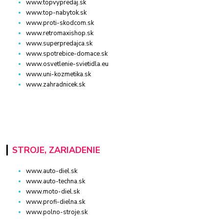
www.topvypredaj.sk
www.top-nabytok.sk
www.proti-skodcom.sk
www.retromaxishop.sk
www.superpredajca.sk
www.spotrebice-domace.sk
www.osvetlenie-svietidla.eu
www.uni-kozmetika.sk
www.zahradnicek.sk
STROJE, ZARIADENIE
www.auto-diel.sk
www.auto-techna.sk
www.moto-diel.sk
www.profi-dielna.sk
www.polno-stroje.sk