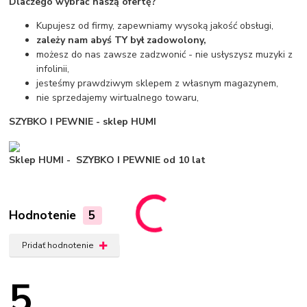
Dlaczego wybrać naszą ofertę?
Kupujesz od firmy, zapewniamy wysoką jakość obsługi,
zależy nam abyś TY był zadowolony,
możesz do nas zawsze zadzwonić - nie usłyszysz muzyki z
infolinii,
jesteśmy prawdziwym sklepem z własnym magazynem,
nie sprzedajemy wirtualnego towaru,
SZYBKO I PEWNIE - sklep HUMI
Sklep HUMI - SZYBKO I PEWNIE od 10 lat
Hodnotenie
5
Pridať hodnotenie
5