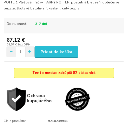
POTTER. Plyšové hračky HARRY POTTER, posteľná bielizeň, oblečenie,
puzzle, školské batohy a ruksaky ...
celý popis
Dostupnosť
3-7 dní
67,12 €
54,57 €
bez DPH
Pridať do košíka
Tento mesiac zakúpili 82 zákazníci.
Ochrana
kupujúcého
Číslo produktu:
9218239941